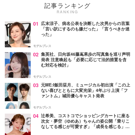
記事ランキング
RANKING
01
広末涼子、病名公表を決断した次男からの言葉
「言い訳にするのも嫌だった」「言うべきか迷
った」
モデルプレス
02
集英社、日向坂46藤嶌果歩の写真集を巡り声明
発表 注意喚起も「必要に応じて法的措置を含
む対応を検討」
モデルプレス
03
元ME:I飯田栞月、ミュージカル初出演「この上
ない喜びとともに大変光栄」4年ぶり上演「フ
ァントム」城田優らキャスト発表
モデルプレス
04
辻希美、コストコでショッピングカートに座る
次女・夢空（ゆめあ）ちゃんの姿公開「乗りこ
なしてる感じが可愛すぎ」「成長を感じる」の
声