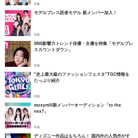
特集
モデルプレス読者モデル 新メンバー加入！
特集
SNS影響力トレンド俳優・女優を特集「モデルプレ
スカウントダウン」
特集
"史上最大級のファッションフェスタ"TGC情報を
たっぷり紹介
特集
moxymill新メンバーオーディション「to the
nex7」
特集
ディズニー作品はもちろん！ 国内外の人気作がす