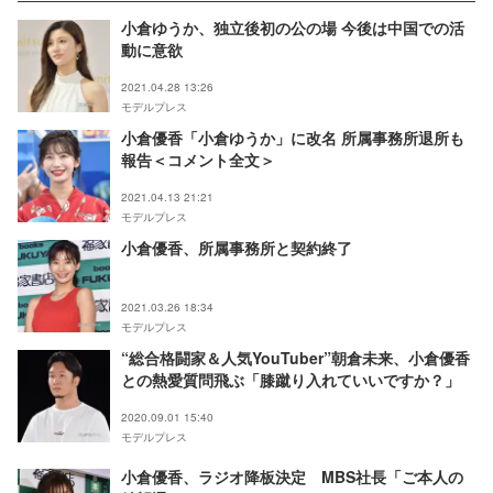
小倉ゆうか、独立後初の公の場 今後は中国での活
動に意欲
2021.04.28 13:26
モデルプレス
小倉優香「小倉ゆうか」に改名 所属事務所退所も
報告＜コメント全文＞
2021.04.13 21:21
モデルプレス
小倉優香、所属事務所と契約終了
2021.03.26 18:34
モデルプレス
“総合格闘家＆人気YouTuber”朝倉未来、小倉優香
との熱愛質問飛ぶ「膝蹴り入れていいですか？」
2020.09.01 15:40
モデルプレス
小倉優香、ラジオ降板決定 MBS社長「ご本人の