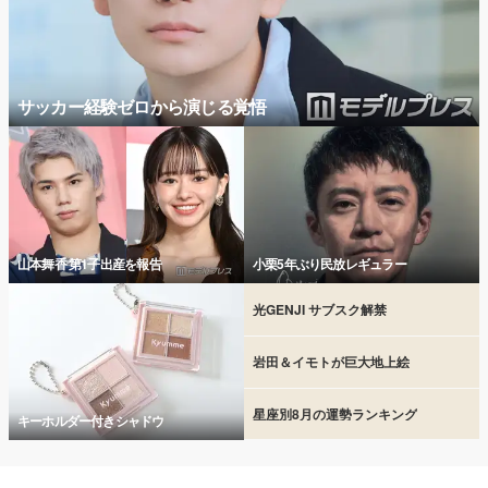
サッカー経験ゼロから演じる覚悟
山本舞香 第1子出産を報告
小栗5年ぶり民放レギュラー
光GENJI サブスク解禁
岩田＆イモトが巨大地上絵
星座別8月の運勢ランキング
キーホルダー付きシャドウ