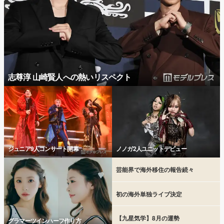
志尊淳 山崎賢人への熱いリスペクト
ジュニア9人コンサート開幕
ノノガ2人ユニットデビュー
芸能界で海外移住の報告続々
初の海外単独ライブ決定
【九星気学】8月の運勢
グラマーツインハーフ作り方