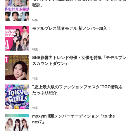
秘訣」
特集
モデルプレス読者モデル 新メンバー加入！
特集
SNS影響力トレンド俳優・女優を特集「モデルプレ
スカウントダウン」
特集
"史上最大級のファッションフェスタ"TGC情報を
たっぷり紹介
特集
moxymill新メンバーオーディション「to the
nex7」