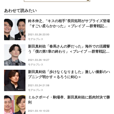
あわせて読みたい
鈴木伸之、“キスの相手”長田拓郎がサプライズ登場
「すごい柔らかかった」＜ブレイブ ―群青戦記―
＞
2021.03.26 23:00
モデルプレス
新田真剣佑「春馬さんの夢だった」海外での活躍誓
う「僕の第1章の終わり」＜ブレイブ ―群青戦記―
＞
2021.03.26 19:27
モデルプレス
新田真剣佑「歩けなくなりました」激しい撮影のハ
プニング明かす＜るろうに剣心＞
2021.03.24 21:08
モデルプレス
ミルクボーイ・駒場孝、新田真剣佑に筋肉対決で勝
利
2021.03.19 10:23