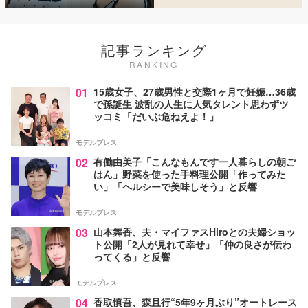
記事ランキング
RANKING
01
15歳女子、27歳男性と交際1ヶ月で妊娠…36歳
で孫誕生 波乱の人生に人気タレント思わずツ
ッコミ「だいぶ危ねえよ！」
モデルプレス
02
有働由美子「こんなもんです一人暮らしの朝ご
はん」野菜を使った手料理公開「作ってみた
い」「ヘルシーで美味しそう」と反響
モデルプレス
03
山本舞香、夫・マイファスHiroとの夫婦ショッ
ト公開「2人が見れて幸せ」「仲の良さが伝わ
ってくる」と反響
モデルプレス
04
香取慎吾、森且行“5年9ヶ月ぶり”オートレース