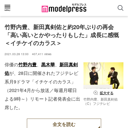
竹野内豊、新田真剣佑と約20年ぶりの再会
「高い高いとかやったりもした」成長に感慨
＜イチケイのカラス＞
2021.03.28 13:00
407,411
views
俳優の
竹野内豊
、
黒木華
、
新田真剣
佑
が、28日に開催されたフジテレビ
系月9ドラマ「イチケイのカラス」
（2021年4月から放送／毎週月曜日
拡大する
よる9時～）リモート記者発表会に出
竹野内豊、新田真剣佑
（C）フジテレビ
席した。
全文を読む