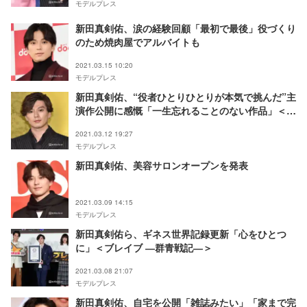
モデルプレス
新田真剣佑、涙の経験回顧「最初で最後」役づくり
のため焼肉屋でアルバイトも
2021.03.15 10:20
モデルプレス
新田真剣佑、“役者ひとりひとりが本気で挑んだ”主
演作公開に感慨「一生忘れることのない作品」＜ブ
レイブ ―群青戦記―＞
2021.03.12 19:27
モデルプレス
新田真剣佑、美容サロンオープンを発表
2021.03.09 14:15
モデルプレス
新田真剣佑ら、ギネス世界記録更新「心をひとつ
に」＜ブレイブ ―群青戦記―＞
2021.03.08 21:07
モデルプレス
新田真剣佑、自宅を公開「雑誌みたい」「家まで完