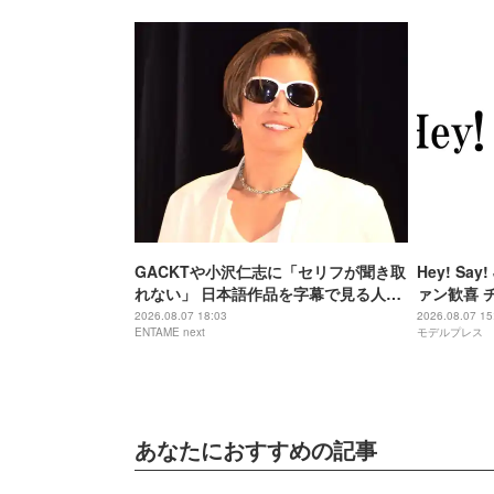
GACKTや小沢仁志に「セリフが聞き取
Hey! S
れない」 日本語作品を字幕で見る人が
ァン歓喜 
増えている背景
「激アツ」
2026.08.07 18:03
2026.08.07 15
ENTAME next
モデルプレス
あなたにおすすめの記事