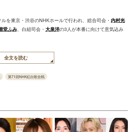
ーサルを東京・渋谷のNHKホールで行われ、総合司会・
内村光
階堂ふみ
、白組司会・
大泉洋
の3人が本番に向けて意気込み
全文を読む
戦
第71回NHK紅白歌合戦