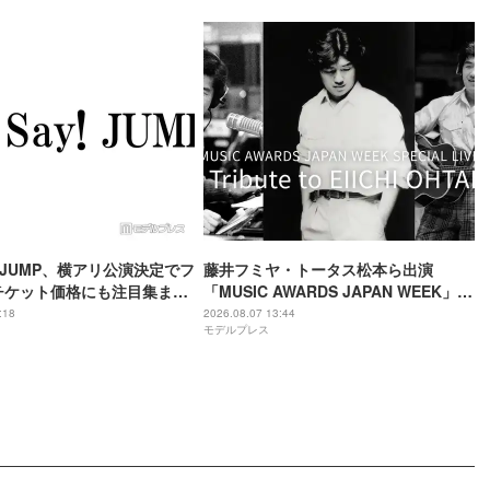
ay! JUMP、横アリ公演決定でフ
藤井フミヤ・トータス松本ら出演
チケット価格にも注目集まる
「MUSIC AWARDS JAPAN WEEK」人
「平成に戻ったみたい」
気2公演、Leminoで配信決定
:18
2026.08.07 13:44
モデルプレス