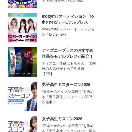
moxymillオーディション「to
the nex7」×モデルプレス
moxymill新メンバーオーディショ
ン「to the nex7」
ディズニープラスのおすすめ
作品をモデルプレスが紹介！
ディズニー作品はもちろん！ 国内
外の人気作がすべて見放題！
【PR】
男子高生ミスターコン2026
“日本一のイケメン高校生”を決め
る「男子高生ミスターコン2026」
開催中！
女子高生ミスコン2026
“日本一かわいい女子高生”を決め
る「女子高生ミスコン2026」開催