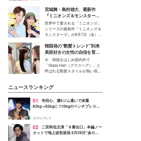
イベートでも仲良しで旅行好きな
宮城舞・島村雄大、最新作
モデル・愛甲ひかりさんと橋下美
好さんを迎えて本音で女子会トー
『ミニオンズ＆モンスター
ク。猛暑のお出かけを快適に過ご
ズ』の魅力熱弁 ハチャメチャ
世界中で愛される「ミニオンズ」
すヒントや、2人が感動した夏の
だけじゃない“友情と絆”に感
シリーズの最新作『ミニオンズ＆
生理の新常識にも迫りました。
動
モンスターズ』が8月7日（金）に
公開。モデルプレスでは、“大のミ
韓国発の“艶髪トレンド”到来
ニオン好き”という共通点を持つモ
デルの宮城舞と島村雄大の特別対
美容好きの女性の自信を育む
談をお届け！それぞれの視点か
「ヘアケア事情」って？
今、韓国をはじめ国内外で
ら、今作ならではの魅力や予想外
「Glass Hair（グラスヘア）」と
の感動をもたらす奥深いストーリ
呼ばれる艶髪スタイルが熱い視線
ーについて熱く語り合ってもらっ
を集めています。メイクやファッ
た。
ションの完成度を高めるベースと
ニュースランキング
して、“髪そのものの美しさ”に改
めて注目する人が増えている様
子。今回は、そんな憧れの艶やか
01
寺田心、週6ジム通いで体重
な髪を日常で叶える、美容好きの
62kg→82kgに 110kgのベンチプレス持
女性たちのヘアケア事情を紹介し
ち上げる姿披露「胸板の厚みすごい」
ます。
「かっこいい」と反響
モデルプレス
02
二宮和也主演「８番出口」本編ノー
カットで地上波初放送 8月28日“金ロ
ー”枠