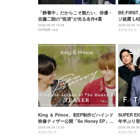
「静養中」だからこそ観たい、俳優・
BE:FI
佐藤二朗の"怪演"が光る名作4選
ジ披露 L
2026.08.09 16:38
2026.08.09 15
ENTAME next
モデルプレス
King ＆ Prince、初EP制作ビハインド
SUPER EI
映像ティザー公開「So Honey EP」初
年半ぶり登
回限定盤B収録
撮り 令和
2026.08.08 13:30
2026.08.08 08
モデルプレス
モデルプレス
マ戦隊と特