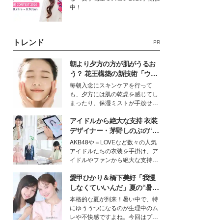
中！
トレンド
PR
朝より夕方の方が肌がうるお
う？ 花王構築の新技術「ウォ
ーターキャプチャリングスキ
毎朝入念にスキンケアを行って
ン（捕水肌）」がスキンケア
も、夕方には肌の乾燥を感じてし
の常識を変える予感
まったり、保湿ミストが手放せな
いという読者も多いのでは？そん
アイドルから絶大な支持 衣装
な美容の常識を大きく変える可能
性を秘めた、革新的な「Water
デザイナー・茅野しのぶの“可
Capturing Skin（ウォーターキャ
愛い”を作る美学＜「シチズン
AKB48や＝LOVEなど数々の人気
プチャリングスキン：捕水肌）」
クロスシー」インタビュー＞
アイドルたちの衣装を手掛け、ア
技術を、花王が構築した。
イドルやファンから絶大な支持を
得る、株式会社オサレカンパニー
愛甲ひかり＆橋下美好「我慢
取締役兼クリエイティブディレク
ター・茅野しのぶ。一人ひとりの
しなくていいんだ」夏の“暑さ
個性に寄り添い、魅力を引き出す
対策”の新しい選択肢とは？
本格的な夏が到来！暑い中で、特
衣装作りは、多くの女性たちに勇
にゆううつになるのが生理中のム
気と自信を与え続けている。
レや不快感ですよね。今回はプラ