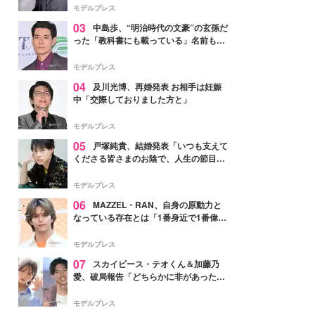
モデルプレス
03
中島歩、“明治時代の文豪”の玄孫だ
った「教科書にも載っている」名前も先
祖に由来
モデルプレス
04
及川光博、再婚発表 お相手は妊娠
中「交際しておりました方と」
モデルプレス
05
戸塚純貴、結婚発表「いつも支えて
くださる皆さまのお陰で、人生の節目を
迎えられること、心より感謝しておりま
す」【全文】
モデルプレス
06
MAZZEL・RAN、自身の原動力と
なっている存在とは「1番身近で1番偉大
な存在」
モデルプレス
07
スカイピース・テオくん＆加藤乃
愛、破局報告「どちらかに非があったわ
けではなく」2023年2月に交際発表
モデルプレス