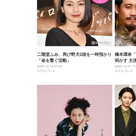
二階堂ふみ、再び野犬2頭を一時預かり
橋本環奈「
「命を繋ぐ活動」
明かす 主
2020.12.14 01:27
2020.12.07 11
モデルプレス
モデルプレス