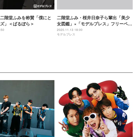
二階堂ふみを称賛「僕にと
二階堂ふみ・桜井日奈子ら輩出「美少
ズ」＜ばるぼら＞
女図鑑」×「モデルプレス」フリーペー
パー創刊決定
:50
2020.11.13 18:00
モデルプレス