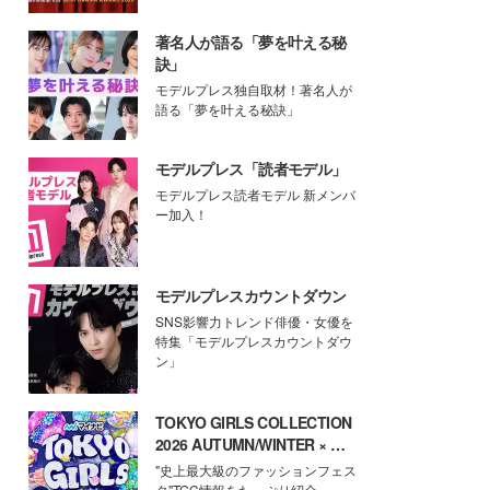
著名人が語る「夢を叶える秘
訣」
モデルプレス独自取材！著名人が
語る「夢を叶える秘訣」
モデルプレス「読者モデル」
モデルプレス読者モデル 新メンバ
ー加入！
モデルプレスカウントダウン
SNS影響力トレンド俳優・女優を
特集「モデルプレスカウントダウ
ン」
TOKYO GIRLS COLLECTION
2026 AUTUMN/WINTER × モ
デルプレス
"史上最大級のファッションフェス
タ"TGC情報をたっぷり紹介