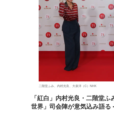
二階堂ふみ、内村光良、大泉洋（C）NHK
「紅白」内村光良・二階堂ふ
世界」司会陣が意気込み語る
/
Unmute