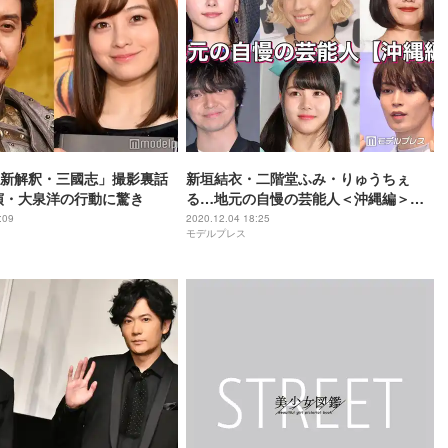
新解釈・三國志」撮影裏話
新垣結衣・二階堂ふみ・りゅうちぇ
演・大泉洋の行動に驚き
る…地元の自慢の芸能人＜沖縄編＞
【読者アンケート結果】
:09
2020.12.04 18:25
モデルプレス