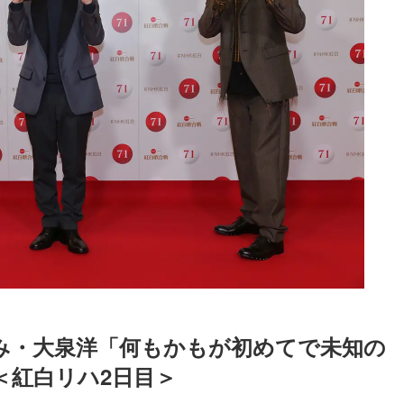
み・大泉洋「何もかもが初めてで未知の
＜紅白リハ2日目＞
Loaded
:
87.03%