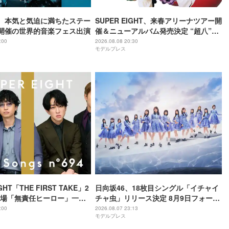
RST、本気と気迫に満ちたステー
SUPER EIGHT、来春アリーナツアー開
A開催の世界的音楽フェス出演
催＆ニューアルバム発売決定 “超八”の
日にサプライズ発表
:00
2026.08.08 20:30
モデルプレス
GHT「THE FIRST TAKE」2
日向坂46、18枚目シングル「イチャイ
場「無責任ヒーロー」一発
チャ虫」リリース決定 8月9日フォーメ
8年8月8日公開・THEイナズ
ーション発表へ
:00
2026.08.07 23:13
モデルプレス
別パフォーマンス