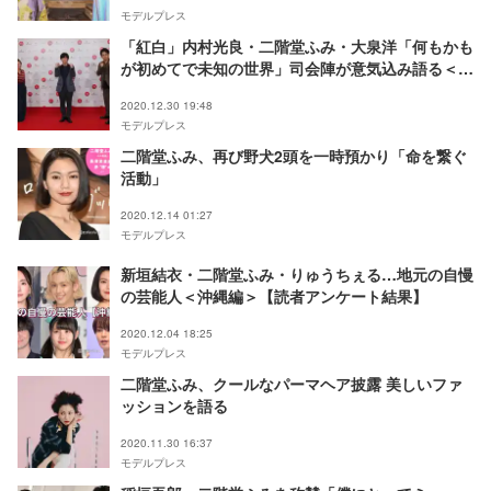
モデルプレス
「紅白」内村光良・二階堂ふみ・大泉洋「何もかも
が初めてで未知の世界」司会陣が意気込み語る＜紅
白リハ2日目＞
2020.12.30 19:48
モデルプレス
二階堂ふみ、再び野犬2頭を一時預かり「命を繋ぐ
活動」
2020.12.14 01:27
モデルプレス
新垣結衣・二階堂ふみ・りゅうちぇる…地元の自慢
の芸能人＜沖縄編＞【読者アンケート結果】
2020.12.04 18:25
モデルプレス
二階堂ふみ、クールなパーマヘア披露 美しいファ
ッションを語る
2020.11.30 16:37
モデルプレス