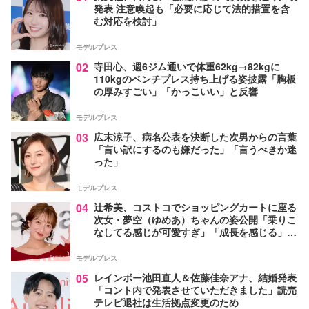
発表 注意喚起も「必要に応じて法的措置を含
む対応を検討」
モデルプレス
02
寺田心、週6ジム通いで体重62kg→82kgに
110kgのベンチプレス持ち上げる姿披露「胸板
の厚みすごい」「かっこいい」と反響
モデルプレス
03
広末涼子、病名公表を決断した次男からの言葉
「言い訳にするのも嫌だった」「言うべきか迷
った」
モデルプレス
04
辻希美、コストコでショッピングカートに座る
次女・夢空（ゆめあ）ちゃんの姿公開「乗りこ
なしてる感じが可愛すぎ」「成長を感じる」の
声
モデルプレス
05
レインボー池田直人＆佐藤佳奈アナ、結婚発表
「コント内で発表させていただきました」読売
テレビ退社は生活拠点変更のため