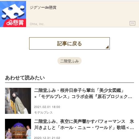
ジグソーde懸賞
PR
Ohte, Inc.
記事に戻る
二階堂ふみ
あわせて読みたい
二階堂ふみ・桜井日奈子ら輩出「美少女図鑑」
×「モデルプレス」コラボ企画『原石プロジェク
ト』第2弾スタート
2021.02.01 18:00
モデルプレス
二階堂ふみ、夜空に美声響かすパフォーマンス 氷
川きよしと「ホール・ニュー・ワールド」歌唱＜紅
白本番＞
2020.12.31 21:02