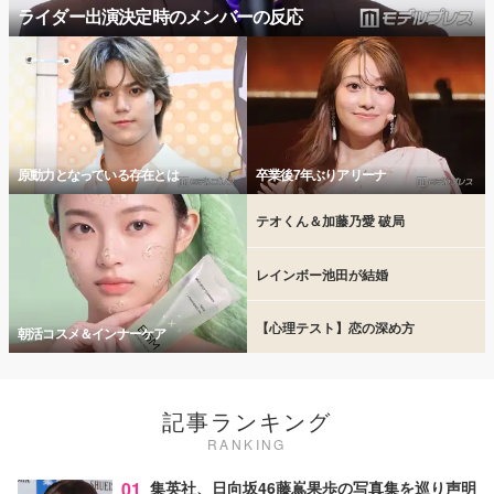
ライダー出演決定時のメンバーの反応
原動力となっている存在とは
卒業後7年ぶりアリーナ
テオくん＆加藤乃愛 破局
レインボー池田が結婚
【心理テスト】恋の深め方
朝活コスメ＆インナーケア
記事ランキング
RANKING
01
集英社、日向坂46藤嶌果歩の写真集を巡り声明