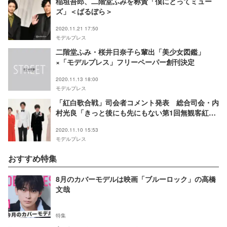
稲垣吾郎、二階堂ふみを称賛「僕にとってミュー
ズ」＜ばるぼら＞
2020.11.21 17:50
モデルプレス
二階堂ふみ・桜井日奈子ら輩出「美少女図鑑」
×「モデルプレス」フリーペーパー創刊決定
2020.11.13 18:00
モデルプレス
「紅白歌合戦」司会者コメント発表 総合司会・内
村光良「きっと後にも先にもない第1回無観客紅白
歌合戦」＜全文＞
2020.11.10 15:53
モデルプレス
おすすめ特集
8月のカバーモデルは映画「ブルーロック」の高橋
文哉
特集