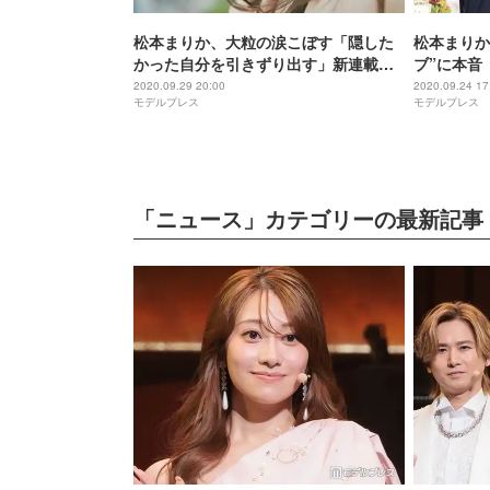
松本まりか、大粒の涙こぼす「隠した
松本まりか
かった自分を引きずり出す」新連載ス
ブ”に本音
タート
2020.09.29 20:00
2020.09.24 17
モデルプレス
モデルプレス
「ニュース」カテゴリーの最新記事