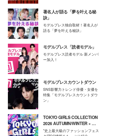
著名人が語る「夢を叶える秘
訣」
モデルプレス独自取材！著名人が
語る「夢を叶える秘訣」
モデルプレス「読者モデル」
モデルプレス読者モデル 新メンバ
ー加入！
モデルプレスカウントダウン
SNS影響力トレンド俳優・女優を
特集「モデルプレスカウントダウ
ン」
TOKYO GIRLS COLLECTION
2026 AUTUMN/WINTER × モ
デルプレス
"史上最大級のファッションフェス
タ"TGC情報をたっぷり紹介