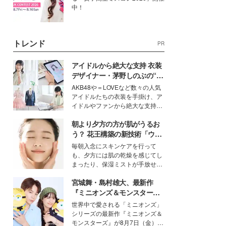
中！
トレンド
PR
アイドルから絶大な支持 衣装
デザイナー・茅野しのぶの“可
愛い”を作る美学＜「シチズン
AKB48や＝LOVEなど数々の人気
クロスシー」インタビュー＞
アイドルたちの衣装を手掛け、ア
イドルやファンから絶大な支持を
得る、株式会社オサレカンパニー
朝より夕方の方が肌がうるお
取締役兼クリエイティブディレク
ター・茅野しのぶ。一人ひとりの
う？ 花王構築の新技術「ウォ
個性に寄り添い、魅力を引き出す
ーターキャプチャリングスキ
毎朝入念にスキンケアを行って
衣装作りは、多くの女性たちに勇
ン（捕水肌）」がスキンケア
も、夕方には肌の乾燥を感じてし
気と自信を与え続けている。
の常識を変える予感
まったり、保湿ミストが手放せな
いという読者も多いのでは？そん
宮城舞・島村雄大、最新作
な美容の常識を大きく変える可能
性を秘めた、革新的な「Water
『ミニオンズ＆モンスター
Capturing Skin（ウォーターキャ
ズ』の魅力熱弁 ハチャメチャ
世界中で愛される「ミニオンズ」
プチャリングスキン：捕水肌）」
だけじゃない“友情と絆”に感
シリーズの最新作『ミニオンズ＆
技術を、花王が構築した。
動
モンスターズ』が8月7日（金）に