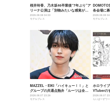
桜井玲香、乃木坂46卒業後“7年ぶり”ア
DOMOT
リーナ公演は「別物みたいな感覚があ
各会場に募
る」【New HISTORY COMING】
け「ステー
2026.08.08 04:00
2026.08.08 04
モデルプレス
モデルプレス
になれば」
MAZZEL・EIKI「ハイキュー！！」と
ホロライブ
グループの共通点熱弁「ルーツは全然
VTube
違うんですけど」
に気づいて
2026.08.07 23:26
2026.08.07 23
モデルプレス
らいばーずワー