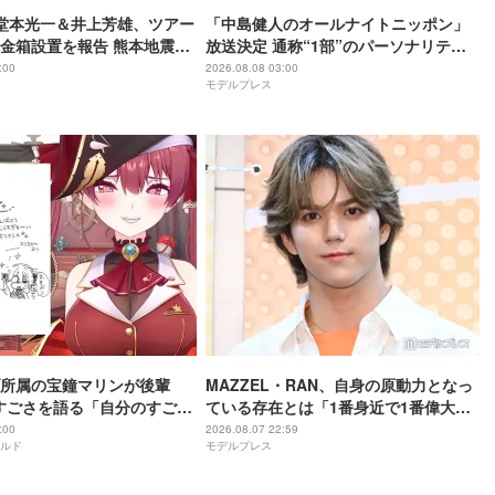
O堂本光一＆井上芳雄、ツアー
「中島健人のオールナイトニッポン」
金箱設置を報告 熊本地震受
放送決定 通称“1部”のパーソナリティ
ジから元気を届けられる形
初担当
:00
2026.08.08 03:00
モデルプレス
所属の宝鐘マリンが後輩
MAZZEL・RAN、自身の原動力となっ
rのすごさを語る「自分のすごさ
ている存在とは「1番身近で1番偉大な
ない」
存在」
:00
2026.08.07 22:59
ルド
モデルプレス