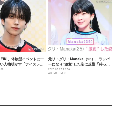
・EIKI、体験型イベントに一
元リトグリ・Manaka（25）、ラッパ
い人物明かす「ナイスレシ
ーになり“激変”した姿に反響「待っ
で終わらない」
て」「昔から見てるけど 最近ずっと可
:38
2026.08.07 22:30
ABEMA TIMES
愛くなってる」