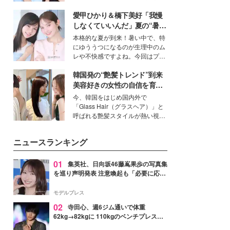
公開。モデルプレスでは、“大のミ
愛甲ひかり＆橋下美好「我慢
ニオン好き”という共通点を持つモ
デルの宮城舞と島村雄大の特別対
しなくていいんだ」夏の“暑さ
談をお届け！それぞれの視点か
対策”の新しい選択肢とは？
本格的な夏が到来！暑い中で、特
ら、今作ならではの魅力や予想外
にゆううつになるのが生理中のム
の感動をもたらす奥深いストーリ
レや不快感ですよね。今回はプラ
ーについて熱く語り合ってもらっ
イベートでも仲良しで旅行好きな
た。
韓国発の“艶髪トレンド”到来
モデル・愛甲ひかりさんと橋下美
好さんを迎えて本音で女子会トー
美容好きの女性の自信を育む
ク。猛暑のお出かけを快適に過ご
「ヘアケア事情」って？
今、韓国をはじめ国内外で
すヒントや、2人が感動した夏の
「Glass Hair（グラスヘア）」と
生理の新常識にも迫りました。
呼ばれる艶髪スタイルが熱い視線
を集めています。メイクやファッ
ションの完成度を高めるベースと
ニュースランキング
して、“髪そのものの美しさ”に改
めて注目する人が増えている様
子。今回は、そんな憧れの艶やか
01
集英社、日向坂46藤嶌果歩の写真集
な髪を日常で叶える、美容好きの
を巡り声明発表 注意喚起も「必要に応じ
女性たちのヘアケア事情を紹介し
て法的措置を含む対応を検討」
ます。
モデルプレス
02
寺田心、週6ジム通いで体重
62kg→82kgに 110kgのベンチプレス持
ち上げる姿披露「胸板の厚みすごい」