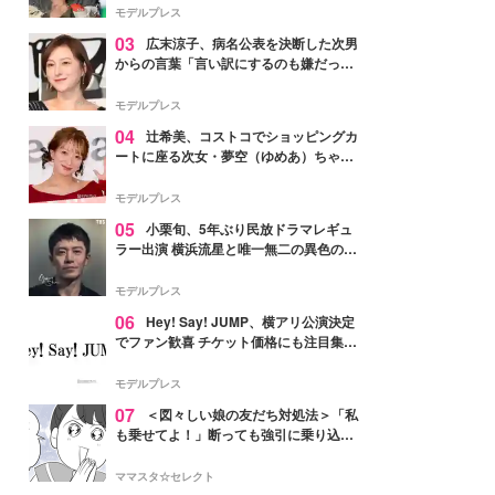
「かっこいい」と反響
モデルプレス
03
広末涼子、病名公表を決断した次男
からの言葉「言い訳にするのも嫌だっ
た」「言うべきか迷った」
モデルプレス
04
辻希美、コストコでショッピングカ
ートに座る次女・夢空（ゆめあ）ちゃん
の姿公開「乗りこなしてる感じが可愛す
ぎ」「成長を感じる」の声
モデルプレス
05
小栗旬、5年ぶり民放ドラマレギュ
ラー出演 横浜流星と唯一無二の異色のバ
ディで初共演【LOST10】
モデルプレス
06
Hey! Say! JUMP、横アリ公演決定
でファン歓喜 チケット価格にも注目集ま
る「激アツ」「平成に戻ったみたい」
モデルプレス
07
＜図々しい娘の友だち対処法＞「私
も乗せてよ！」断っても強引に乗り込ん
でくる友だち【第1話まんが】
ママスタ☆セレクト