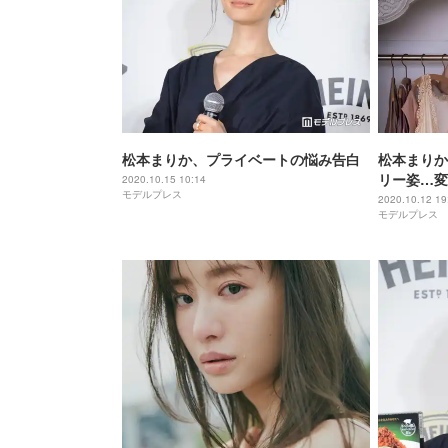
松本まりか、プライベートの悩み告白
松本まりか
リー姿…変
2020.10.15 10:14
モデルプレス
「MM」発
2020.10.12 19
モデルプレス