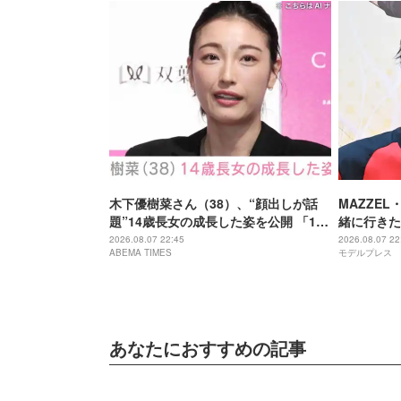
木下優樹菜さん（38）、“顔出しが話
MAZZEL
題”14歳長女の成長した姿を公開 「14
緒に行きた
歳とは思えぬオトナっぽさ」「優樹菜
ーブするま
2026.08.07 22:45
2026.08.07 22
ABEMA TIMES
モデルプレス
ちゃんにそっくりすぎる」など反響
あなたにおすすめの記事