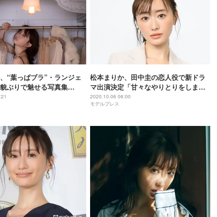
、“葉っぱブラ”・ランジェ
松本まりか、田中圭の恋人役で新ドラ
貌ぶりで魅せる写真集
マ出演決定「甘々なやりとりをしま
表
す」＜先生を消す方程式。＞
:21
2020.10.06 06:00
モデルプレス