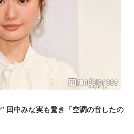
” 田中みな実も驚き「空調の音したの
Loaded
:
52.23%