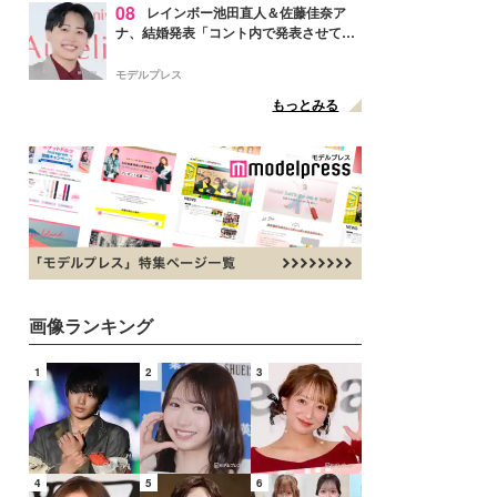
08
レインボー池田直人＆佐藤佳奈ア
ナ、結婚発表「コント内で発表させてい
ただきました」読売テレビ退社は生活拠
点変更のため
モデルプレス
もっとみる
画像ランキング
1
2
3
4
5
6