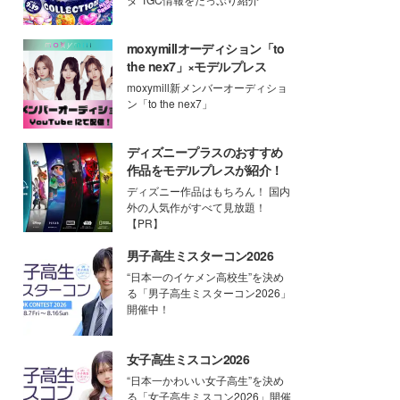
moxymillオーディション「to
the nex7」×モデルプレス
moxymill新メンバーオーディショ
ン「to the nex7」
ディズニープラスのおすすめ
作品をモデルプレスが紹介！
ディズニー作品はもちろん！ 国内
外の人気作がすべて見放題！
【PR】
男子高生ミスターコン2026
“日本一のイケメン高校生”を決め
る「男子高生ミスターコン2026」
開催中！
女子高生ミスコン2026
“日本一かわいい女子高生”を決め
る「女子高生ミスコン2026」開催