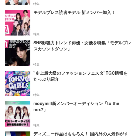
特集
モデルプレス読者モデル 新メンバー加入！
特集
SNS影響力トレンド俳優・女優を特集「モデルプレ
スカウントダウン」
特集
"史上最大級のファッションフェスタ"TGC情報を
たっぷり紹介
特集
moxymill新メンバーオーディション「to the
nex7」
特集
ディズニー作品はもちろん！ 国内外の人気作がす