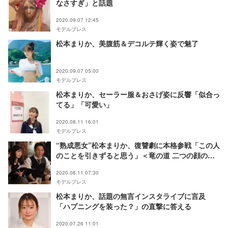
なさすぎ」と話題
2020.09.07 12:45
モデルプレス
松本まりか、美腹筋＆デコルテ輝く姿で魅了
2020.09.07 05:00
モデルプレス
松本まりか、セーラー服＆おさげ姿に反響「似合っ
てる」「可愛い」
2020.08.11 16:01
モデルプレス
“熟成悪女”松本まりか、復讐劇に本格参戦「この人
のことを引きずると思う」＜竜の道 二つの顔の復
讐者＞
2020.08.11 07:30
モデルプレス
松本まりか、話題の無言インスタライブに言及
「ハプニングを装った？」の直撃に答える
2020.07.26 11:01