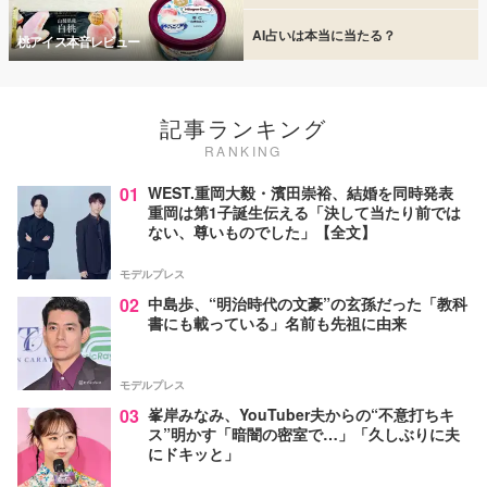
AI占いは本当に当たる？
桃アイス本音レビュー
記事ランキング
RANKING
01
WEST.重岡大毅・濱田崇裕、結婚を同時発表
重岡は第1子誕生伝える「決して当たり前では
ない、尊いものでした」【全文】
モデルプレス
02
中島歩、“明治時代の文豪”の玄孫だった「教科
書にも載っている」名前も先祖に由来
モデルプレス
03
峯岸みなみ、YouTuber夫からの“不意打ちキ
ス”明かす「暗闇の密室で…」「久しぶりに夫
にドキッと」