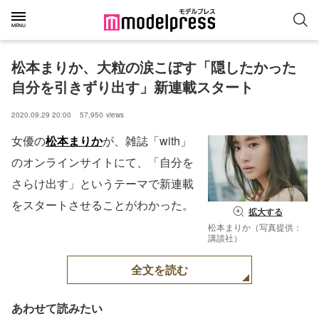
松本まりか、大粒の涙こぼす「隠したかった
自分を引きずり出す」新連載スタート
2020.09.29 20:00
57,950
views
女優の
松本まりか
が、雑誌「with」
のオンラインサイトにて、「自分を
さらけ出す」というテーマで新連載
をスタートさせることがわかった。
拡大する
松本まりか（写真提供：
講談社）
全文を読む
あわせて読みたい