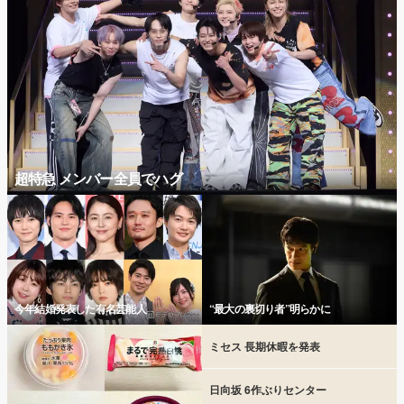
超特急 メンバー全員でハグ
今年結婚発表した有名芸能人
“最大の裏切り者”明らかに
ミセス 長期休暇を発表
日向坂 6作ぶりセンター