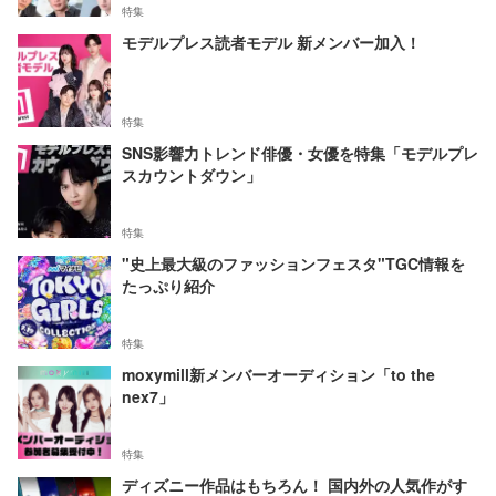
特集
モデルプレス読者モデル 新メンバー加入！
特集
SNS影響力トレンド俳優・女優を特集「モデルプレ
スカウントダウン」
特集
"史上最大級のファッションフェスタ"TGC情報を
たっぷり紹介
特集
moxymill新メンバーオーディション「to the
nex7」
特集
ディズニー作品はもちろん！ 国内外の人気作がす