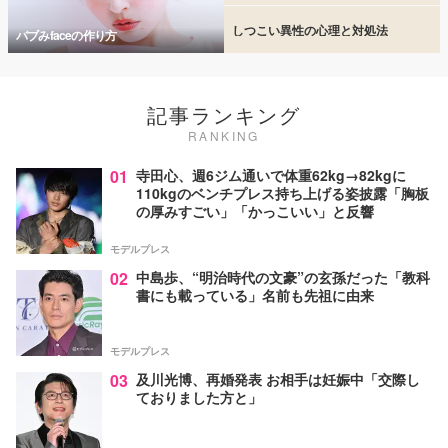
しつこい異性の心理と対処法
バブみfaceの作り方
記事ランキング
RANKING
01
寺田心、週6ジム通いで体重62kg→82kgに
110kgのベンチプレス持ち上げる姿披露「胸板
の厚みすごい」「かっこいい」と反響
モデルプレス
02
中島歩、“明治時代の文豪”の玄孫だった「教科
書にも載っている」名前も先祖に由来
モデルプレス
03
及川光博、再婚発表 お相手は妊娠中「交際し
ておりました方と」