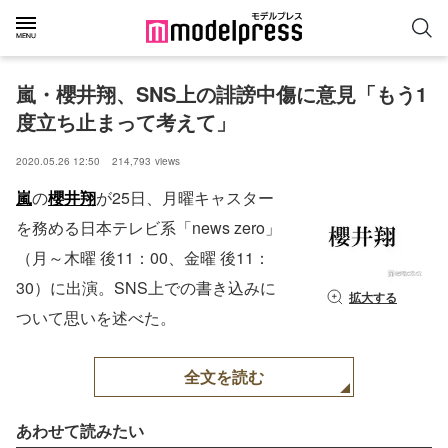
嵐・櫻井翔、SNS上の誹謗中傷に意見「もう1
度立ち止まって考えて」
2020.05.26 12:50
214,793
views
嵐
の
櫻井翔
が25日、月曜キャスター
を務める日本テレビ系「news zero」
（月～木曜 後11：00、金曜 後11：
30）に出演。SNS上での書き込みに
拡大する
ついて思いを述べた。
全文を読む
あわせて読みたい