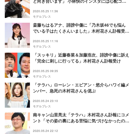
と向き合います」 小林快のインスタには心配コメ
ント殺到
2020.05.25 11:36
モデルプレス
斎藤ちはるアナ、誹謗中傷に「乃木坂46でも悩ん
でいる子はたくさんいました」木村花さん訃報受け
コメント
2020.05.25 11:16
モデルプレス
「スッキリ」近藤春菜＆加藤浩次、誹謗中傷に訴え
「完全に刺しに行ってる」木村花さん訃報受け
2020.05.25 09:35
モデルプレス
「テラハ」ローレン・エビアン・悠介らハワイ編メ
ンバー、急死の木村花さんを偲ぶ
2020.05.24 23:10
モデルプレス
南キャン山里亮太「テラハ」木村花さん訃報にコメ
ント「その姿の裏にある苦悩に気づけなかったの
か…」
2020.05.24 22:12