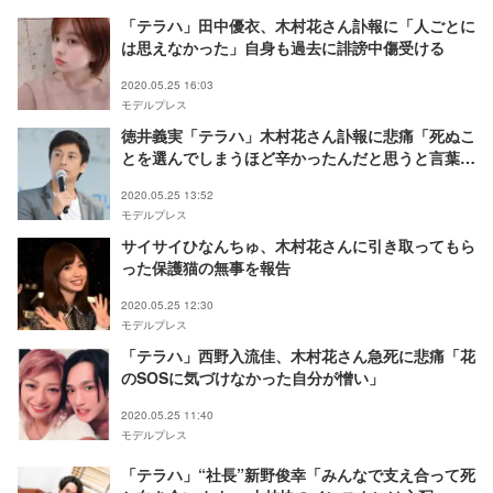
「テラハ」田中優衣、木村花さん訃報に「人ごとに
は思えなかった」自身も過去に誹謗中傷受ける
2020.05.25 16:03
モデルプレス
徳井義実「テラハ」木村花さん訃報に悲痛「死ぬこ
とを選んでしまうほど辛かったんだと思うと言葉に
なりません」
2020.05.25 13:52
モデルプレス
サイサイひなんちゅ、木村花さんに引き取ってもら
った保護猫の無事を報告
2020.05.25 12:30
モデルプレス
「テラハ」西野入流佳、木村花さん急死に悲痛「花
のSOSに気づけなかった自分が憎い」
2020.05.25 11:40
モデルプレス
「テラハ」“社長”新野俊幸「みんなで支え合って死