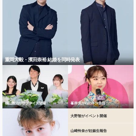
重岡大毅・濱田崇裕 結婚を同時発表
福山雅治がサプライズ登場
峯岸 夫からのキス告白
大野智がイベント開催
山崎怜奈が妊娠生報告