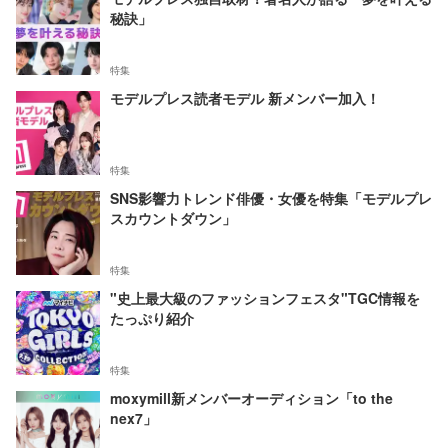
秘訣」
特集
モデルプレス読者モデル 新メンバー加入！
特集
SNS影響力トレンド俳優・女優を特集「モデルプレ
スカウントダウン」
特集
"史上最大級のファッションフェスタ"TGC情報を
たっぷり紹介
特集
moxymill新メンバーオーディション「to the
nex7」