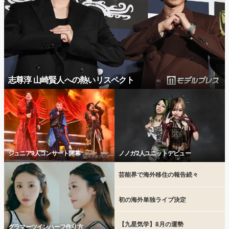
志尊淳 山崎賢人への熱いリスペクト
ジュニア9人コンサート開幕
ノノガ2人ユニットデビュー
芸能界で海外移住の報告続々
初の海外単独ライブ決定
【九星気学】8月の運勢
グラマーツインハーフ作り方