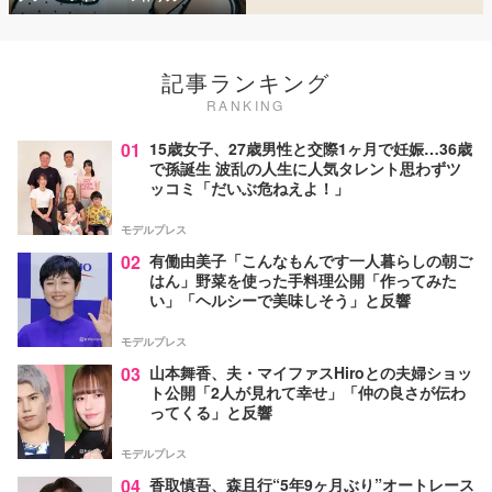
記事ランキング
RANKING
01
15歳女子、27歳男性と交際1ヶ月で妊娠…36歳
で孫誕生 波乱の人生に人気タレント思わずツ
ッコミ「だいぶ危ねえよ！」
モデルプレス
02
有働由美子「こんなもんです一人暮らしの朝ご
はん」野菜を使った手料理公開「作ってみた
い」「ヘルシーで美味しそう」と反響
モデルプレス
03
山本舞香、夫・マイファスHiroとの夫婦ショッ
ト公開「2人が見れて幸せ」「仲の良さが伝わ
ってくる」と反響
モデルプレス
04
香取慎吾、森且行“5年9ヶ月ぶり”オートレース