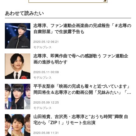
あわせて読みたい
志尊淳、ファン連動企画楽曲の完成報告「＃志尊の
自粛部屋」で生披露予告も
2020.05.12 06:21
モデルプレス
志尊淳、即興作曲で母への感謝歌う ファン連動企
画の進捗も明かす
2020.05.11 00:08
モデルプレス
平手友梨奈「映画の完成も着々と近づいています」
岡田将生＆志尊淳との動画公開「兄妹みたい」「可
愛い」と反響
2020.05.09 12:25
モデルプレス
山田裕貴、吉沢亮・志尊淳と“おうち時間”満喫 自
宅から「ZIP！」リモート生出演
2020.05.08 11:31