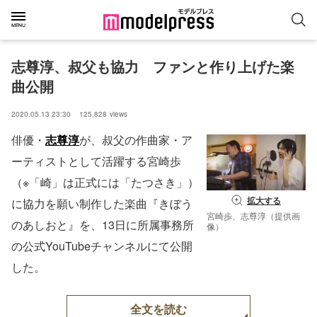
志尊淳、叔父も協力　ファンと作り上げた楽
曲公開
2020.05.13 23:30
125,828
views
俳優・
志尊淳
が、叔父の作曲家・ア
ーティストとして活躍する宮崎歩
（※「崎」は正式には「たつさき」）
拡大する
に協力を願い制作した楽曲『きぼう
宮崎歩、志尊淳（提供画
のあしおと』を、13日に所属事務所
像）
の公式YouTubeチャンネルにて公開
した。
全文を読む