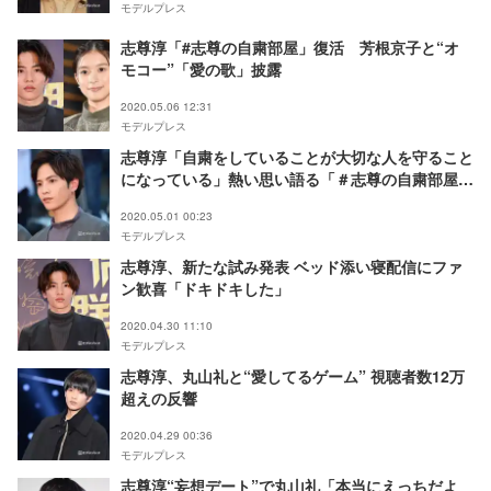
モデルプレス
志尊淳「#志尊の自粛部屋」復活 芳根京子と“オ
モコー”「愛の歌」披露
2020.05.06 12:31
モデルプレス
志尊淳「自粛をしていることが大切な人を守ること
になっている」熱い思い語る「＃志尊の自粛部屋」
最終日
2020.05.01 00:23
モデルプレス
志尊淳、新たな試み発表 ベッド添い寝配信にファ
ン歓喜「ドキドキした」
2020.04.30 11:10
モデルプレス
志尊淳、丸山礼と“愛してるゲーム” 視聴者数12万
超えの反響
2020.04.29 00:36
モデルプレス
志尊淳“妄想デート”で丸山礼「本当にえっちだよ