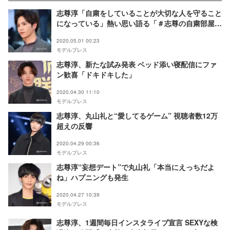
志尊淳「自粛をしていることが大切な人を守ること
になっている」熱い思い語る「＃志尊の自粛部屋」
最終日
2020.05.01 00:23
モデルプレス
志尊淳、新たな試み発表 ベッド添い寝配信にファ
ン歓喜「ドキドキした」
2020.04.30 11:10
モデルプレス
志尊淳、丸山礼と“愛してるゲーム” 視聴者数12万
超えの反響
2020.04.29 00:36
モデルプレス
志尊淳“妄想デート”で丸山礼「本当にえっちだよ
ね」ハプニングも発生
2020.04.27 10:39
モデルプレス
志尊淳、1週間毎日インスタライブ宣言 SEXYな検