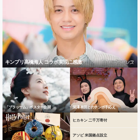
キンプリ高橋海人 コラボ実現に感激
「ブラッサム」ポスター公開
深澤 有田とのテンポ手応え
ヒカキン 二千万寄付
アソビ 米国拠点設立