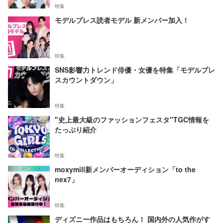
特集
モデルプレス読者モデル 新メンバー加入！
特集
SNS影響力トレンド俳優・女優を特集「モデルプレ
スカウントダウン」
特集
"史上最大級のファッションフェスタ"TGC情報を
たっぷり紹介
特集
moxymill新メンバーオーディション「to the
nex7」
特集
ディズニー作品はもちろん！ 国内外の人気作がす