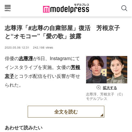
志尊淳「#志尊の自粛部屋」復活　芳根京子
と“オモコー”「愛の歌」披露
2020.05.06 12:31
242,198
views
俳優の
志尊淳
が5日、Instagramにて
インスタライブを実施。女優の
芳根
京子
とコラボ配信を行い反響が寄せ
られた。
拡大する
志尊淳、芳根京子 （C）
モデルプレス
全文を読む
あわせて読みたい