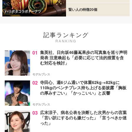
賢い人の特徴20個
ハリポタコラボドーナツ
記事ランキング
RANKING
01
集英社、日向坂46藤嶌果歩の写真集を巡り声明
発表 注意喚起も「必要に応じて法的措置を含
む対応を検討」
モデルプレス
02
寺田心、週6ジム通いで体重62kg→82kgに
110kgのベンチプレス持ち上げる姿披露「胸板
の厚みすごい」「かっこいい」と反響
モデルプレス
03
広末涼子、病名公表を決断した次男からの言葉
「言い訳にするのも嫌だった」「言うべきか迷
った」