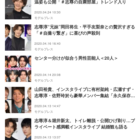
温姿も公開「＃志尊の自粛部屋」トレンド入り
2020.04.24 10:30
モデルプレス
志尊淳“兄妹”岡田将生・平手友梨奈との贅沢すぎる
「＃自撮り繋ぎ」に喜びの声殺到
2020.04.16 16:40
モデルプレス
センター分けが似合う男性芸能人＜20人＞
2020.04.14 20:08
モデルプレス
山田裕貴、インスタライブに有村架純・広瀬すず・
志尊淳・佐野玲於ら豪華メンバー集結「永久保存
版」「最高」
2020.04.13 14:47
モデルプレス
志尊淳＆堀井新太、トイレ離脱・公開ひげ剃り…プ
ライベート感満載インスタライブ 結婚観も語る
2020.04.13 13:07