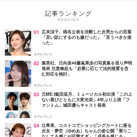
記事ランキング
RANKING
01
広末涼子、病名公表を決断した次男からの言葉
「言い訳にするのも嫌だった」「言うべきか迷
った」
モデルプレス
02
集英社、日向坂46藤嶌果歩の写真集を巡り声明
発表 注意喚起も「必要に応じて法的措置を含
む対応を検討」
モデルプレス
03
元ME:I飯田栞月、ミュージカル初出演「この上
ない喜びとともに大変光栄」4年ぶり上演「フ
ァントム」城田優らキャスト発表
モデルプレス
04
辻希美、コストコでショッピングカートに座る
次女・夢空（ゆめあ）ちゃんの姿公開「乗りこ
なしてる感じが可愛すぎ」「成長を感じる」の