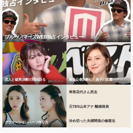
ブルーノマーズWEB独占インタビュー
恋人と破局 決断の理由語る
病名公表決断した息子の言葉
寿美花代さん死去
元TBS山本アナ 離婚発表
冷め切った夫婦関係の修復法
グラマーツインハーフ作り方