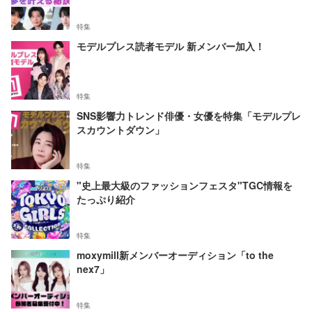
特集
モデルプレス読者モデル 新メンバー加入！
特集
SNS影響力トレンド俳優・女優を特集「モデルプレ
スカウントダウン」
特集
"史上最大級のファッションフェスタ"TGC情報を
たっぷり紹介
特集
moxymill新メンバーオーディション「to the
nex7」
特集