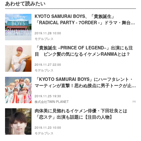
あわせて読みたい
KYOTO SAMURAI BOYS、「貴族誕生」
「RADICAL PARTY - 7ORDER -」ドラマ・舞台出
演が続々決定
2019.11.28 10:00
モデルプレス
「貴族誕生 −PRINCE OF LEGEND−」出演にも注
目 ピンク髪の気になるイケメンRANMAとは？
2019.11.27 22:00
モデルプレス
「KYOTO SAMURAI BOYS」にハーフタレント・
マーティンが直撃！思わぬ接点に男子トークが止ま
らない
2019.11.25 19:30
株式会社TWIN PLANET
PR
肉体美に見惚れるイケメン俳優・下田壮良とは
「恋ステ」出演も話題に【注目の人物】
2019.11.23 10:00
モデルプレス