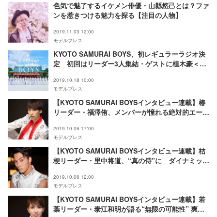
色気で魅了するイケメン俳優・山縣悠己とは？ファ
ンを惹きつける魅力を探る【注目の人物】
2019.11.03 12:00
モデルプレス
KYOTO SAMURAI BOYS、初レギュラーラジオ決
定 初回はリーダー3人集結・ゲストに植木豪＜
SOME LIKE EDGE！＞
2019.10.18 10:00
モデルプレス
【KYOTO SAMURAI BOYSインタビュー連載】椿
リーダー・福澤侑、メンバーが憧れる絶対的エース
ステージの魅力とは
2019.10.06 17:00
モデルプレス
【KYOTO SAMURAI BOYSインタビュー連載】桔
梗リーダー・里中将道、“真の侍”に ダイナミック
なパフォーマンスでチームを引っ張る
2019.10.06 12:00
モデルプレス
【KYOTO SAMURAI BOYSインタビュー連載】若
葉リーダー・泰江和明が語る“無限の可能性” 爽や