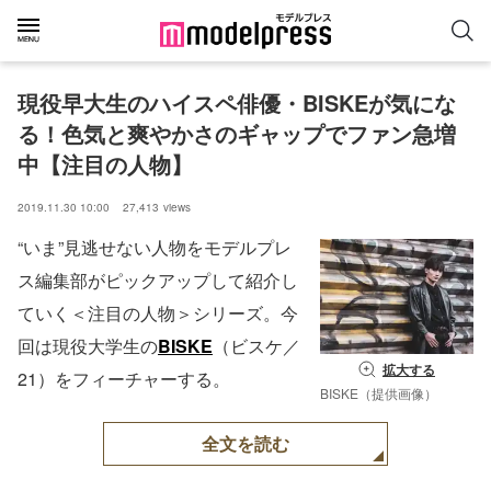
現役早大生のハイスペ俳優・BISKEが気にな
る！色気と爽やかさのギャップでファン急増
中【注目の人物】
2019.11.30 10:00
27,413
views
“いま”見逃せない人物をモデルプレ
ス編集部がピックアップして紹介し
ていく＜注目の人物＞シリーズ。今
回は現役大学生の
BISKE
（ビスケ／
拡大する
21）をフィーチャーする。
BISKE（提供画像）
全文を読む