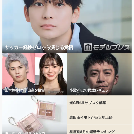
サッカー経験ゼロから演じる覚悟
山本舞香 第1子出産を報告
小栗5年ぶり民放レギュラー
光GENJI サブスク解禁
岩田＆イモトが巨大地上絵
星座別8月の運勢ランキング
キーホルダー付きシャドウ