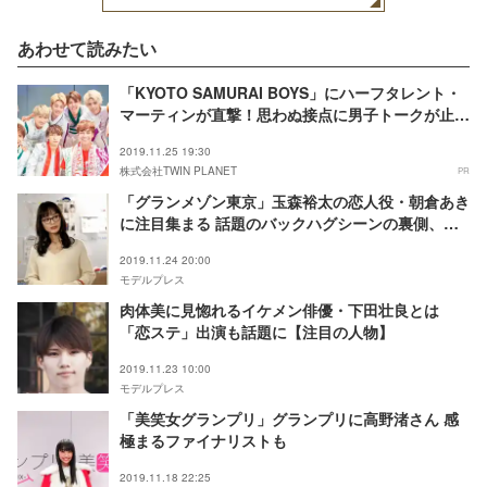
あわせて読みたい
「KYOTO SAMURAI BOYS」にハーフタレント・
マーティンが直撃！思わぬ接点に男子トークが止ま
らない
2019.11.25 19:30
株式会社TWIN PLANET
PR
「グランメゾン東京」玉森裕太の恋人役・朝倉あき
に注目集まる 話題のバックハグシーンの裏側、本
人が明かす
2019.11.24 20:00
モデルプレス
肉体美に見惚れるイケメン俳優・下田壮良とは
「恋ステ」出演も話題に【注目の人物】
2019.11.23 10:00
モデルプレス
「美笑女グランプリ」グランプリに高野渚さん 感
極まるファイナリストも
2019.11.18 22:25