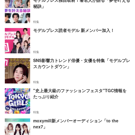
モデルプレス独自取材！著名人が語る「夢を叶える
秘訣」
特集
モデルプレス読者モデル 新メンバー加入！
特集
SNS影響力トレンド俳優・女優を特集「モデルプレ
スカウントダウン」
特集
"史上最大級のファッションフェスタ"TGC情報を
たっぷり紹介
特集
moxymill新メンバーオーディション「to the
nex7」