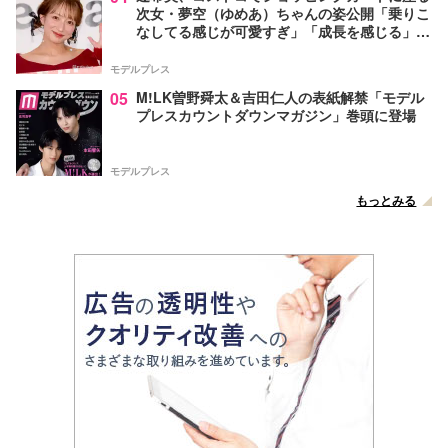
次女・夢空（ゆめあ）ちゃんの姿公開「乗りこ
なしてる感じが可愛すぎ」「成長を感じる」の
声
モデルプレス
05
M!LK曽野舜太＆吉田仁人の表紙解禁「モデル
プレスカウントダウンマガジン」巻頭に登場
モデルプレス
もっとみる