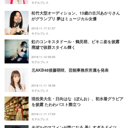
モデルプレス
松竹大型オーディション、13歳の古川あかりさん
がグランプリ 夢はミュージカル女優
2019.11.17 21:07
モデルプレス
虹のコンキスタドール・鶴見萌、ビキニ姿を披露
廃墟で抜群スタイル輝く
2019.11.12 05:00
モデルプレス
元AKB48後藤萌咲、芸能事務所所属を発表
2019.11.11 18:36
モデルプレス
現役美大生・日向はな（ぽんお）、初水着グラビア
を披露 たわわバスト際立つ
2019.11.11 17:00
モデルプレス
モデルのマフィンが気になる 美しすぎるドイツ