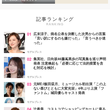
記事ランキング
RANKING
01
広末涼子、病名公表を決断した次男からの言葉
「言い訳にするのも嫌だった」「言うべきか迷
った」
モデルプレス
02
集英社、日向坂46藤嶌果歩の写真集を巡り声明
発表 注意喚起も「必要に応じて法的措置を含
む対応を検討」
モデルプレス
03
元ME:I飯田栞月、ミュージカル初出演「この上
ない喜びとともに大変光栄」4年ぶり上演「フ
ァントム」城田優らキャスト発表
モデルプレス
04
辻希美、コストコでショッピングカートに座る