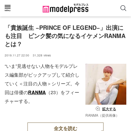
「貴族誕生 −PRINCE OF LEGEND−」出演に
も注目　ピンク髪の気になるイケメンRANMA
とは？
2019.11.27 22:00
31,328
views
“いま”見逃せない人物をモデルプレ
ス編集部がピックアップして紹介し
ていく＜注目の人物＞シリーズ。今
回は俳優の
RANMA
（23）をフィー
チャーする。
拡大する
RANMA（提供画像）
全文を読む