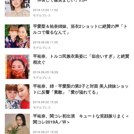
2019.10.03 11:02
モデルプレス
平愛梨＆祐奈姉妹、浴衣2ショットに絶賛の声「ト
ルコで着るなんて」
2019.09.06 11:05
モデルプレス
平祐奈、トルコ民族衣装姿に「似合いすぎ」と絶賛
相次ぐ
2019.09.05 18:29
モデルプレス
平祐奈、姉・平愛梨の第2子と対面 美人姉妹ショッ
トに反響「素敵」「愛が溢れてる」
2019.09.02 15:25
モデルプレス
平祐奈、関コレ初出演 キュートな笑顔振りまく＜
関コレ2019A／W＞
2019.08.27 15:05