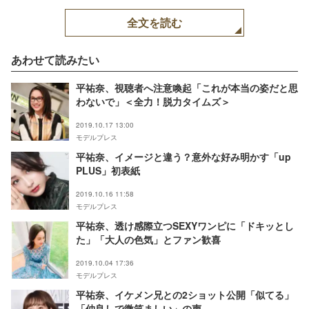
全文を読む
あわせて読みたい
平祐奈、視聴者へ注意喚起「これが本当の姿だと思
わないで」＜全力！脱力タイムズ＞
2019.10.17 13:00
モデルプレス
平祐奈、イメージと違う？意外な好み明かす「up
PLUS」初表紙
2019.10.16 11:58
モデルプレス
平祐奈、透け感際立つSEXYワンピに「ドキッとし
た」「大人の色気」とファン歓喜
2019.10.04 17:36
モデルプレス
平祐奈、イケメン兄との2ショット公開「似てる」
「仲良しで微笑ましい」の声