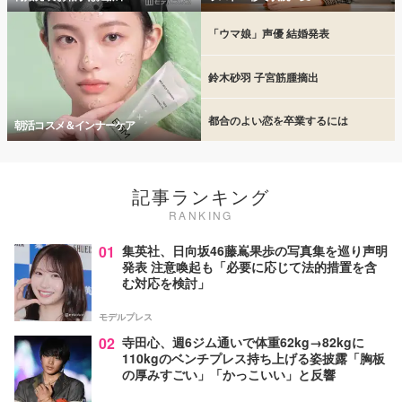
「ウマ娘」声優 結婚発表
鈴木砂羽 子宮筋腫摘出
都合のよい恋を卒業するには
朝活コスメ＆インナーケア
記事ランキング
RANKING
01
集英社、日向坂46藤嶌果歩の写真集を巡り声明
発表 注意喚起も「必要に応じて法的措置を含
む対応を検討」
モデルプレス
02
寺田心、週6ジム通いで体重62kg→82kgに
110kgのベンチプレス持ち上げる姿披露「胸板
の厚みすごい」「かっこいい」と反響