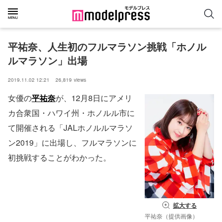
平祐奈、人生初のフルマラソン挑戦「ホノル
ルマラソン」出場
2019.11.02 12:21
26,819
views
女優の
平祐奈
が、12月8日にアメリ
カ合衆国・ハワイ州・ホノルル市に
て開催される「JALホノルルマラソ
ン2019」に出場し、フルマラソンに
初挑戦することがわかった。
拡大する
平祐奈（提供画像）