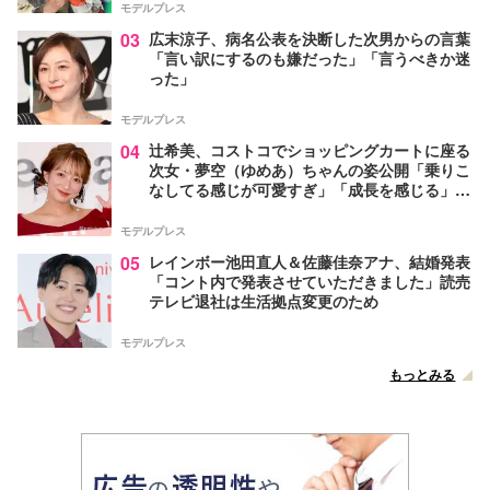
モデルプレス
03
広末涼子、病名公表を決断した次男からの言葉
「言い訳にするのも嫌だった」「言うべきか迷
った」
モデルプレス
04
辻希美、コストコでショッピングカートに座る
次女・夢空（ゆめあ）ちゃんの姿公開「乗りこ
なしてる感じが可愛すぎ」「成長を感じる」の
声
モデルプレス
05
レインボー池田直人＆佐藤佳奈アナ、結婚発表
「コント内で発表させていただきました」読売
テレビ退社は生活拠点変更のため
モデルプレス
もっとみる