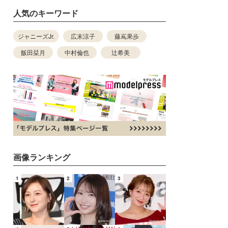
人気のキーワード
ジャニーズJr.
広末涼子
藤嶌果歩
飯田栞月
中村倫也
辻希美
画像ランキング
1
2
3