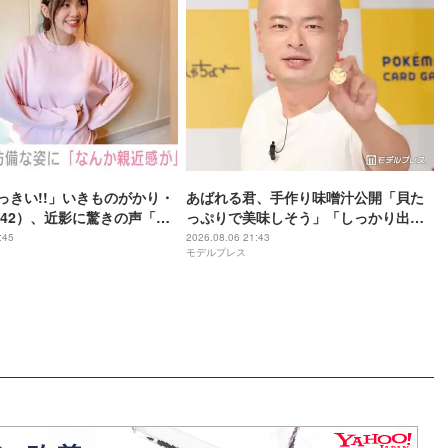
おっきい!!」いきものがかり・
あばれる君、手作り味噌汁公開「貝た
42）、近影に驚きの声「な
っぷりで美味しそう」「しっかり出汁
好き」「なんか親近感が」
が出てそう」の声
:45
2026.08.06 21:43
モデルプレス