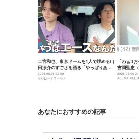
二宮和也、東京ドームを1人で埋める山
「わぁ!!
田涼介のすごさを語る「やっぱりあい
吉岡聖恵（
つはエース」
にこれ…大
2026.08.06 22:00
2026.08.06 21
らいばーずワールド
ABEMA TIMES
あなたにおすすめの記事