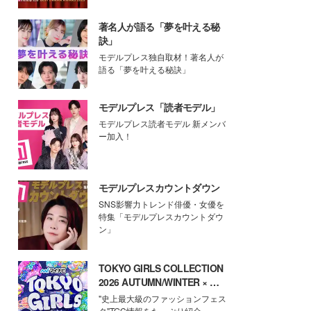
著名人が語る「夢を叶える秘
訣」
モデルプレス独自取材！著名人が
語る「夢を叶える秘訣」
モデルプレス「読者モデル」
モデルプレス読者モデル 新メンバ
ー加入！
モデルプレスカウントダウン
SNS影響力トレンド俳優・女優を
特集「モデルプレスカウントダウ
ン」
TOKYO GIRLS COLLECTION
2026 AUTUMN/WINTER × モ
デルプレス
"史上最大級のファッションフェス
タ"TGC情報をたっぷり紹介