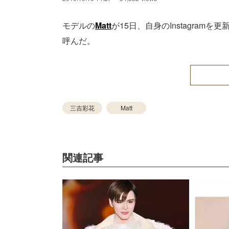
モデルの
Matt
が15日、自身のInstagram
呼んだ。
三吉彩花
Matt
関連記事