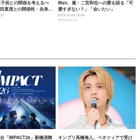
親は子供との関係を考えるべ
Matt、嵐・二宮和也への愛を語る「可
田真澄との関係性・自身の
愛すぎない？」「会いたい」
る
:21
2019.10.04 16:34
モデルプレス
舞台「IMPACT26」新橋演舞
キンプリ高橋海人、ベネツィアで受け