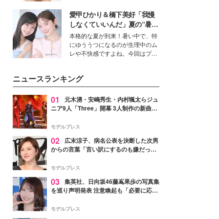
ーについて熱く語り合ってもらっ
いという読者も多いのでは？そん
た。
愛甲ひかり＆橋下美好「我慢
な美容の常識を大きく変える可能
性を秘めた、革新的な「Water
しなくていいんだ」夏の“暑さ
Capturing Skin（ウォーターキャ
対策”の新しい選択肢とは？
本格的な夏が到来！暑い中で、特
プチャリングスキン：捕水肌）」
にゆううつになるのが生理中のム
技術を、花王が構築した。
レや不快感ですよね。今回はプラ
イベートでも仲良しで旅行好きな
モデル・愛甲ひかりさんと橋下美
ニュースランキング
好さんを迎えて本音で女子会トー
ク。猛暑のお出かけを快適に過ご
すヒントや、2人が感動した夏の
01
元木湧・安嶋秀生・内村颯太らジュ
生理の新常識にも迫りました。
ニア9人「Three」開幕 3人制作の新曲＆
手描きセットに込めた想い「もっと前に
進んで夢を掴みたい」【ゲネプロレポ】
モデルプレス
02
広末涼子、病名公表を決断した次男
からの言葉「言い訳にするのも嫌だっ
た」「言うべきか迷った」
モデルプレス
03
集英社、日向坂46藤嶌果歩の写真集
を巡り声明発表 注意喚起も「必要に応じ
て法的措置を含む対応を検討」
モデルプレス