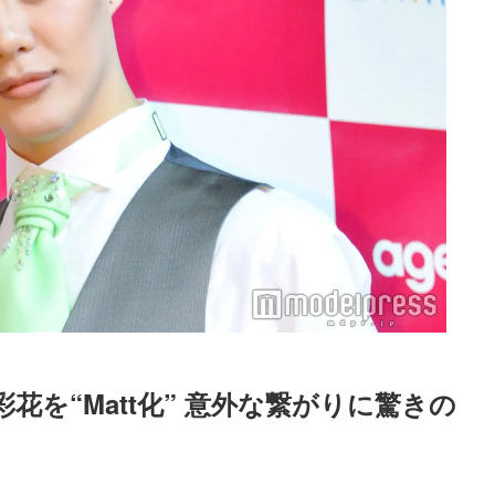
彩花を“Matt化” 意外な繋がりに驚きの
Loaded
:
87.03%