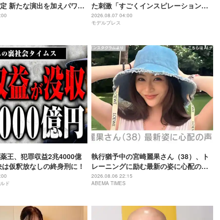
定 新たな演出を加えパワー
た刺激「すごくインスピレーション溢
れる街」
:00
2026.08.07 04:00
モデルプレス
薬王、犯罪収益2兆4000億
執行猶予中の宮崎麗果さん（38）、ト
決は仮釈放なしの終身刑に！
レーニングに励む最新の姿に心配の声
「痩せ過ぎ」「なんだか痛々しい…」
:00
2026.08.06 22:15
ルド
ABEMA TIMES