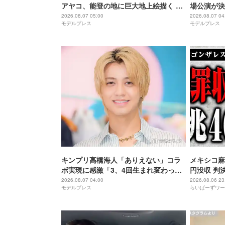
アヤコ、能登の地に巨大地上絵描く 完
場公演が決
成披露にはサプライズアーティストも
アップ
2026.08.07 05:00
2026.08.07 04
モデルプレス
モデルプレス
登場予定
キンプリ高橋海人「ありえない」コラ
メキシコ麻
ボ実現に感激「3、4回生まれ変わって
円没収 判
もできない」
2026.08.07 04:00
2026.08.06 23
モデルプレス
らいばーずワー