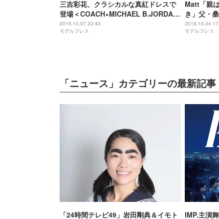
三吉彩花、クラシカルな真紅ドレスで
Matt「
登場＜COACH×MICHAEL B.JORDAN
き」父・桑
コレクション＞
モットー語
2019.10.07 20:43
2019.10.04 17
モデルプレス
モデルプレス
「ニュース」カテゴリーの最新記事
「24時間テレビ49」岩田剛典＆イモト
IMP.主演