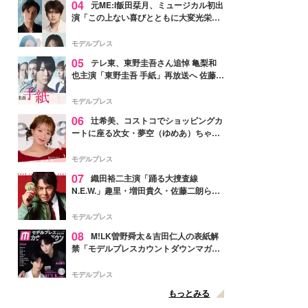
04
元ME:I飯田栞月、ミュージカル初出
演「この上ない喜びとともに大変光栄」
4年ぶり上演「ファントム」城田優らキ
ャスト発表
モデルプレス
05
テレ東、東野圭吾さん追悼 亀梨和
也主演「東野圭吾 手紙」再放送へ 佐藤隆
太・本田翼・中村倫也ら出演
モデルプレス
06
辻希美、コストコでショッピングカ
ートに座る次女・夢空（ゆめあ）ちゃん
の姿公開「乗りこなしてる感じが可愛す
ぎ」「成長を感じる」の声
モデルプレス
07
織田裕二主演「踊る大捜査線
N.E.W.」趣里・増田貴久・佐藤二朗ら新
メンバー紹介映像解禁 各キャラクター象
徴する“謎のキーワード”も
モデルプレス
08
M!LK曽野舜太＆吉田仁人の表紙解
禁「モデルプレスカウントダウンマガジ
ン」巻頭に登場
モデルプレス
もっとみる