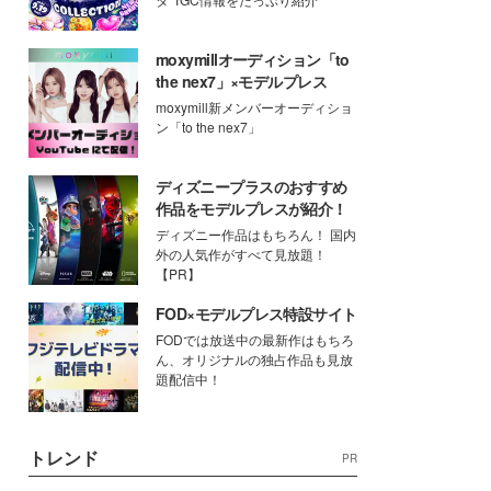
moxymillオーディション「to
the nex7」×モデルプレス
moxymill新メンバーオーディショ
ン「to the nex7」
ディズニープラスのおすすめ
作品をモデルプレスが紹介！
ディズニー作品はもちろん！ 国内
外の人気作がすべて見放題！
【PR】
FOD×モデルプレス特設サイト
FODでは放送中の最新作はもちろ
ん、オリジナルの独占作品も見放
題配信中！
トレンド
PR