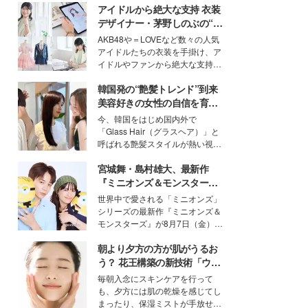
アイドルから絶大な支持 衣装
デザイナー・茅野しのぶの“可
愛い”を作る美学＜「シチズン
AKB48や＝LOVEなど数々の人気
クロスシー」インタビュー＞
アイドルたちの衣装を手掛け、ア
イドルやファンから絶大な支持を
得る、株式会社オサレカンパニー
韓国発の“艶髪トレンド”到来
取締役兼クリエイティブディレク
ター・茅野しのぶ。一人ひとりの
美容好きの女性の自信を育む
個性に寄り添い、魅力を引き出す
「ヘアケア事情」って？
今、韓国をはじめ国内外で
衣装作りは、多くの女性たちに勇
「Glass Hair（グラスヘア）」と
気と自信を与え続けている。
呼ばれる艶髪スタイルが熱い視線
を集めています。メイクやファッ
宮城舞・島村雄大、最新作
ションの完成度を高めるベースと
して、“髪そのものの美しさ”に改
『ミニオンズ＆モンスター
めて注目する人が増えている様
ズ』の魅力熱弁 ハチャメチャ
世界中で愛される「ミニオンズ」
子。今回は、そんな憧れの艶やか
だけじゃない“友情と絆”に感
シリーズの最新作『ミニオンズ＆
な髪を日常で叶える、美容好きの
動
モンスターズ』が8月7日（金）に
女性たちのヘアケア事情を紹介し
公開。モデルプレスでは、“大のミ
ます。
朝より夕方の方が肌がうるお
ニオン好き”という共通点を持つモ
デルの宮城舞と島村雄大の特別対
う？ 花王構築の新技術「ウォ
談をお届け！それぞれの視点か
ーターキャプチャリングスキ
毎朝入念にスキンケアを行って
ら、今作ならではの魅力や予想外
ン（捕水肌）」がスキンケア
も、夕方には肌の乾燥を感じてし
の感動をもたらす奥深いストーリ
の常識を変える予感
まったり、保湿ミストが手放せな