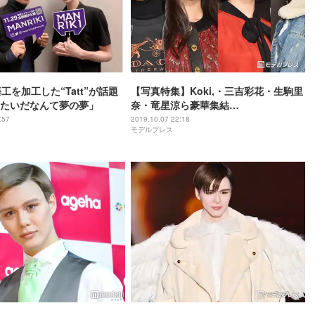
藤工を加工した“Tatt”が話題
【写真特集】Koki,・三吉彩花・生駒里
たいだなんて夢の夢」
奈・竜星涼ら豪華集結
「COACH×MICHAEL B.JORDANコレ
:57
2019.10.07 22:18
モデルプレス
クション発表会」