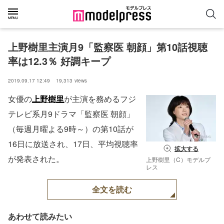
上野樹里主演月9「監察医 朝顔」第10話視聴
率は12.3％ 好調キープ
2019.09.17 12:49
19,313
views
女優の
上野樹里
が主演を務めるフジ
テレビ系月9ドラマ「監察医 朝顔」
（毎週月曜よる9時～）の第10話が
16日に放送され、17日、平均視聴率
拡大する
が発表された。
上野樹里（C）モデルプ
レス
全文を読む
あわせて読みたい