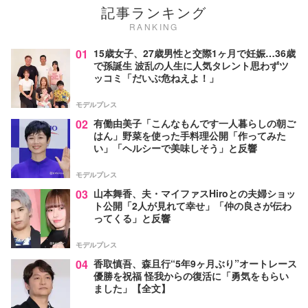
記事ランキング
RANKING
01
15歳女子、27歳男性と交際1ヶ月で妊娠…36歳
で孫誕生 波乱の人生に人気タレント思わずツ
ッコミ「だいぶ危ねえよ！」
モデルプレス
02
有働由美子「こんなもんです一人暮らしの朝ご
はん」野菜を使った手料理公開「作ってみた
い」「ヘルシーで美味しそう」と反響
モデルプレス
03
山本舞香、夫・マイファスHiroとの夫婦ショッ
ト公開「2人が見れて幸せ」「仲の良さが伝わ
ってくる」と反響
モデルプレス
04
香取慎吾、森且行“5年9ヶ月ぶり”オートレース
優勝を祝福 怪我からの復活に「勇気をもらい
ました」【全文】