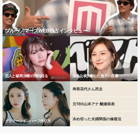
ブルーノマーズWEB独占インタビュー
恋人と破局 決断の理由語る
病名公表決断した息子の言葉
寿美花代さん死去
元TBS山本アナ 離婚発表
冷め切った夫婦関係の修復法
グラマーツインハーフ作り方