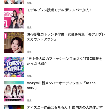
特集
モデルプレス読者モデル 新メンバー加入！
特集
SNS影響力トレンド俳優・女優を特集「モデルプレ
スカウントダウン」
特集
"史上最大級のファッションフェスタ"TGC情報を
たっぷり紹介
特集
moxymill新メンバーオーディション「to the
nex7」
特集
ディズニー作品はもちろん！ 国内外の人気作がす