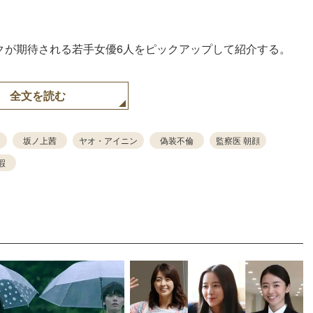
イクが期待される若手女優6人をピックアップして紹介する。
全文を読む
坂ノ上茜
ヤオ・アイニン
偽装不倫
監察医 朝顔
暇