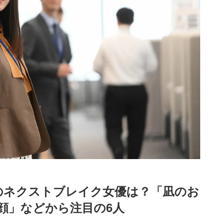
マのネクストブレイク女優は？「凪のお
顔」などから注目の6人
Loaded
:
87.03%