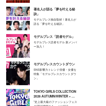
著名人が語る「夢を叶える秘
訣」
モデルプレス独自取材！著名人が
語る「夢を叶える秘訣」
モデルプレス「読者モデル」
モデルプレス読者モデル 新メンバ
ー加入！
モデルプレスカウントダウン
SNS影響力トレンド俳優・女優を
特集「モデルプレスカウントダウ
ン」
TOKYO GIRLS COLLECTION
2026 AUTUMN/WINTER × モ
デルプレス
"史上最大級のファッションフェス
タ"TGC情報をたっぷり紹介