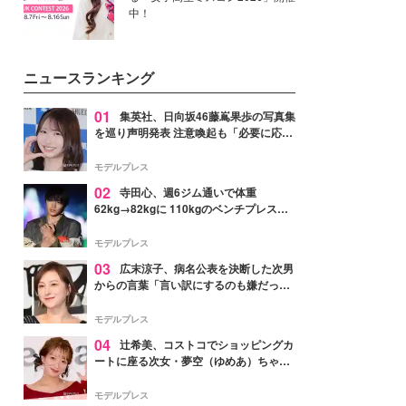
中！
ニュースランキング
01
集英社、日向坂46藤嶌果歩の写真集
を巡り声明発表 注意喚起も「必要に応じ
て法的措置を含む対応を検討」
モデルプレス
02
寺田心、週6ジム通いで体重
62kg→82kgに 110kgのベンチプレス持
ち上げる姿披露「胸板の厚みすごい」
「かっこいい」と反響
モデルプレス
03
広末涼子、病名公表を決断した次男
からの言葉「言い訳にするのも嫌だっ
た」「言うべきか迷った」
モデルプレス
04
辻希美、コストコでショッピングカ
ートに座る次女・夢空（ゆめあ）ちゃん
の姿公開「乗りこなしてる感じが可愛す
ぎ」「成長を感じる」の声
モデルプレス