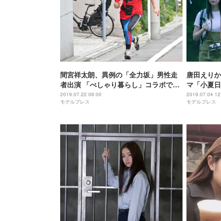
間宮祥太朗、異例の「全力坂」男性走
唐田えりか
者出演 「べしゃり暮らし」コラボで堀
マ「小夏日
田真由も駆け上がる
じる
2019.07.22 06:00
2019.07.04 12
モデルプレス
モデルプレス