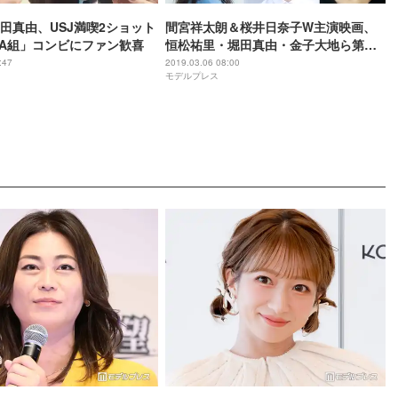
田真由、USJ満喫2ショット
間宮祥太朗＆桜井日奈子W主演映画、
年A組」コンビにファン歓喜
恒松祐里・堀田真由・金子大地ら第二
弾キャスト解禁＜殺さない彼と死なな
:47
2019.03.06 08:00
モデルプレス
い彼女＞