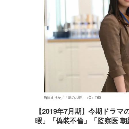
唐田えりか／「凪のお暇」（C）TBS
【2019年7月期】今期ドラ
暇」「偽装不倫」「監察医 朝
/
Unmute