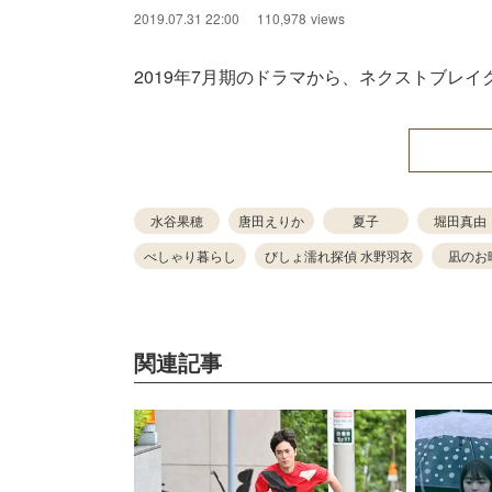
2019.07.31 22:00
110,978
views
2019年7月期のドラマから、ネクストブレ
水谷果穂
唐田えりか
夏子
堀田真由
べしゃり暮らし
びしょ濡れ探偵 水野羽衣
凪のお
関連記事