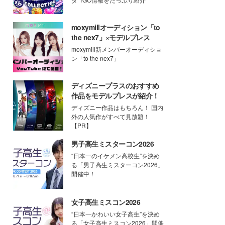
moxymillオーディション「to
the nex7」×モデルプレス
moxymill新メンバーオーディショ
ン「to the nex7」
ディズニープラスのおすすめ
作品をモデルプレスが紹介！
ディズニー作品はもちろん！ 国内
外の人気作がすべて見放題！
【PR】
男子高生ミスターコン2026
“日本一のイケメン高校生”を決め
る「男子高生ミスターコン2026」
開催中！
女子高生ミスコン2026
“日本一かわいい女子高生”を決め
る「女子高生ミスコン2026」開催