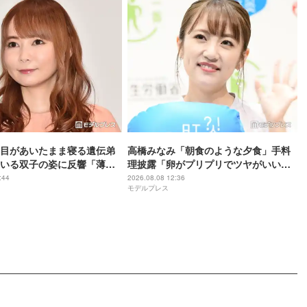
目があいたまま寝る遺伝弟
高橋みなみ「朝食のような夕食」手料
いる双子の姿に反響「薄目
理披露「卵がプリプリでツヤがいい」
天使」「可愛さが2倍」
「鮭の焼き色が綺麗」と反響
:44
2026.08.08 12:36
モデルプレス