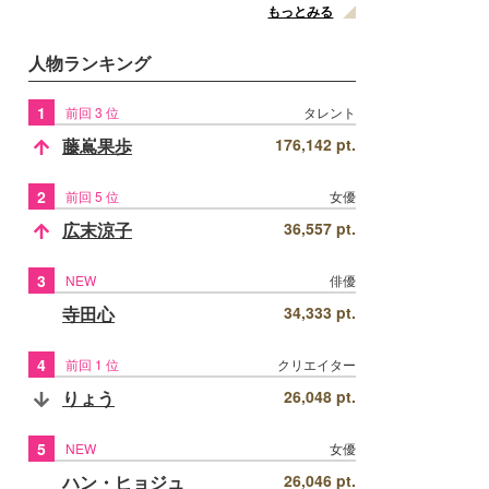
もっとみる
人物ランキング
1
前回 3 位
タレント
藤嶌果歩
176,142 pt.
2
前回 5 位
女優
広末涼子
36,557 pt.
3
NEW
俳優
寺田心
34,333 pt.
4
前回 1 位
クリエイター
りょう
26,048 pt.
5
NEW
女優
ハン・ヒョジュ
26,046 pt.