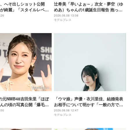
、へそ出しショット公開
辻希美「早いよぉ～」次女・夢空（ゆ
が綺麗」「スタイルレベ
めあ）ちゃんの1歳誕生日報告 抱っこ
の声
ショットに反響「すくすく育ってて嬉
:26
2026.08.08 13:08
モデルプレス
しい」「天使」
の元NMB48吉田朱里「ほぼ
「ウマ娘」声優・衣川里佳、結婚発表
んの頃の写真公開「爆毛す
お相手について明かす「一般の方で、
っぺがぷくぷくで可愛すぎ
気ままな性格の私を、時に厳しく、そ
:00
2026.08.08 12:47
モデルプレス
してとても優しく、全力でサポートし
てくれる方です」