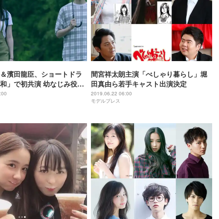
＆濱田龍臣、ショートドラ
間宮祥太朗主演「べしゃり暮らし」堀
和」で初共演 幼なじみ役演
田真由ら若手キャスト出演決定
:00
2019.06.22 06:00
モデルプレス