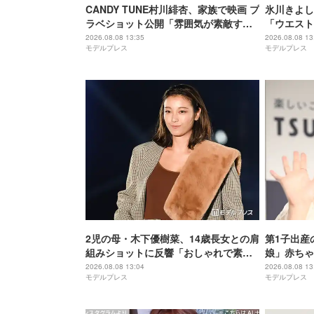
CANDY TUNE村川緋杏、家族で映画 プ
氷川きよし
ラベショット公開「雰囲気が素敵すぎ
「ウエスト
る」「ほっこり」の声
チ」と絶賛
2026.08.08 13:35
2026.08.08 13
モデルプレス
モデルプレス
2児の母・木下優樹菜、14歳長女との肩
第1子出産
組みショットに反響「おしゃれで素
娘」赤ちゃ
敵」「娘さん大人っぽい」
ごい」「ほ
2026.08.08 13:04
2026.08.08 13
モデルプレス
モデルプレス
る」の声