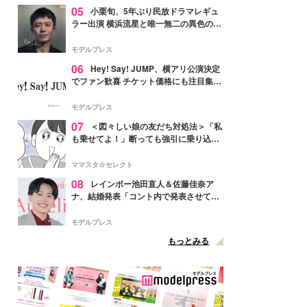
05
小栗旬、5年ぶり民放ドラマレギュ
ラー出演 横浜流星と唯一無二の異色のバ
ディで初共演【LOST10】
モデルプレス
06
Hey! Say! JUMP、横アリ公演決定
でファン歓喜 チケット価格にも注目集ま
る「激アツ」「平成に戻ったみたい」
モデルプレス
07
＜図々しい娘の友だち対処法＞「私
も乗せてよ！」断っても強引に乗り込ん
でくる友だち【第1話まんが】
ママスタ☆セレクト
08
レインボー池田直人＆佐藤佳奈ア
ナ、結婚発表「コント内で発表させてい
ただきました」読売テレビ退社は生活拠
点変更のため
モデルプレス
もっとみる