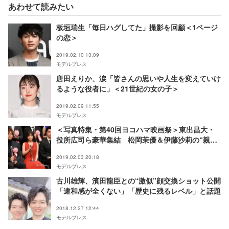
あわせて読みたい
板垣瑞生「毎日ハグしてた」撮影を回顧＜1ページ
の恋＞
2019.02.10 13:09
モデルプレス
唐田えりか、涙「皆さんの思いや人生を変えていけ
るような役者に」＜21世紀の女の子＞
2019.02.09 11:55
モデルプレス
＜写真特集・第40回ヨコハマ映画祭＞東出昌大・
役所広司ら豪華集結 松岡茉優＆伊藤沙莉の“親友
W受賞”も実現 松坂桃李に異例のファン殺到
2019.02.03 20:18
モデルプレス
古川雄輝、濱田龍臣との“激似”顔交換ショット公開
「違和感が全くない」「歴史に残るレベル」と話題
2018.12.27 12:44
モデルプレス