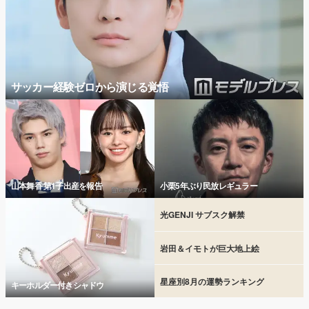
サッカー経験ゼロから演じる覚悟
山本舞香 第1子出産を報告
小栗5年ぶり民放レギュラー
光GENJI サブスク解禁
岩田＆イモトが巨大地上絵
星座別8月の運勢ランキング
キーホルダー付きシャドウ