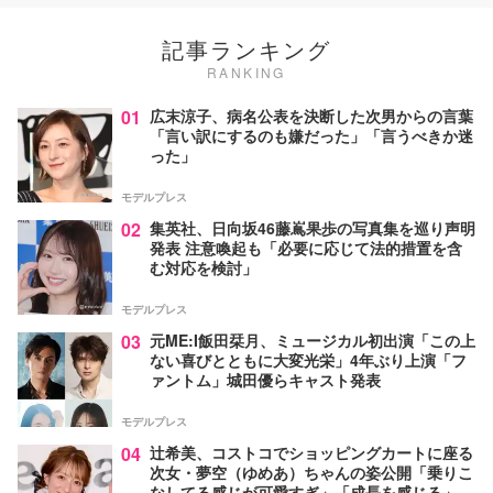
記事ランキング
RANKING
01
広末涼子、病名公表を決断した次男からの言葉
「言い訳にするのも嫌だった」「言うべきか迷
った」
モデルプレス
02
集英社、日向坂46藤嶌果歩の写真集を巡り声明
発表 注意喚起も「必要に応じて法的措置を含
む対応を検討」
モデルプレス
03
元ME:I飯田栞月、ミュージカル初出演「この上
ない喜びとともに大変光栄」4年ぶり上演「フ
ァントム」城田優らキャスト発表
モデルプレス
04
辻希美、コストコでショッピングカートに座る
次女・夢空（ゆめあ）ちゃんの姿公開「乗りこ
なしてる感じが可愛すぎ」「成長を感じる」の