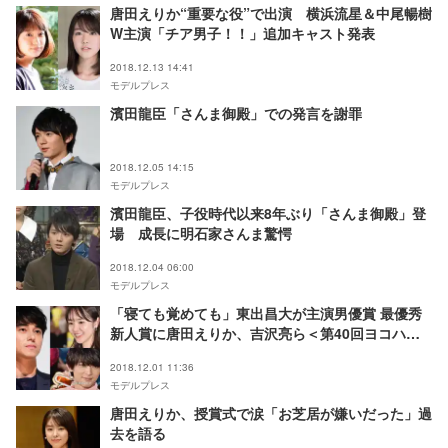
唐田えりか“重要な役”で出演 横浜流星＆中尾暢樹
W主演「チア男子！！」追加キャスト発表
2018.12.13 14:41
モデルプレス
濱田龍臣「さんま御殿」での発言を謝罪
2018.12.05 14:15
モデルプレス
濱田龍臣、子役時代以来8年ぶり「さんま御殿」登
場 成長に明石家さんま驚愕
2018.12.04 06:00
モデルプレス
「寝ても覚めても」東出昌大が主演男優賞 最優秀
新人賞に唐田えりか、吉沢亮ら＜第40回ヨコハマ
映画祭／2018年日本映画ベストテンも発表＞
2018.12.01 11:36
モデルプレス
唐田えりか、授賞式で涙「お芝居が嫌いだった」過
去を語る