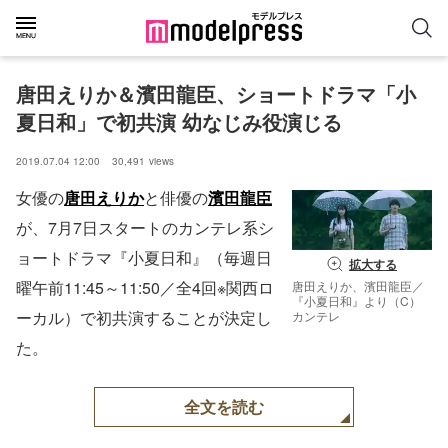
唐田えりか＆濱田龍臣、ショートドラマ「小
夏日和」で初共演 幼なじみ役演じる
2019.07.04 12:00
30,491
views
女優の
唐田えりか
と俳優の
濱田龍臣
が、7月7日スタートのカンテレ系シ
ョートドラマ『小夏日和』（毎週日
拡大する
曜午前11:45～11:50／全4回※関西ロ
唐田えりか、濱田龍臣／
『小夏日和』より（C）
ーカル）で初共演することが決定し
カンテレ
た。
全文を読む