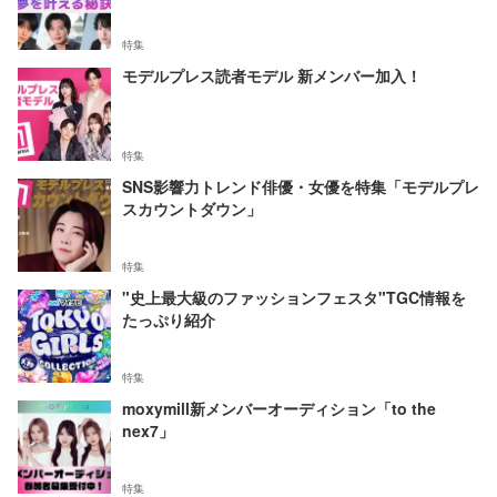
特集
モデルプレス読者モデル 新メンバー加入！
特集
SNS影響力トレンド俳優・女優を特集「モデルプレ
スカウントダウン」
特集
"史上最大級のファッションフェスタ"TGC情報を
たっぷり紹介
特集
moxymill新メンバーオーディション「to the
nex7」
特集