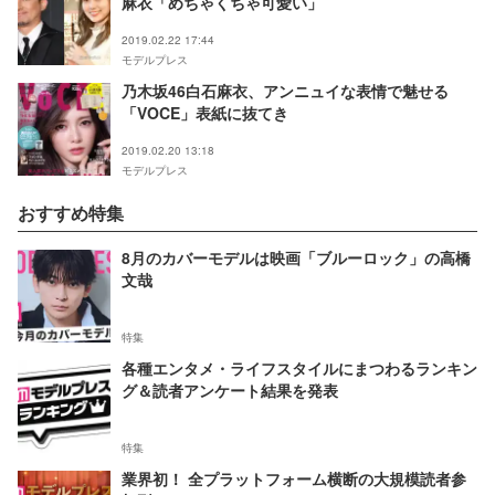
麻衣「めちゃくちゃ可愛い」
2019.02.22 17:44
モデルプレス
乃木坂46白石麻衣、アンニュイな表情で魅せる
「VOCE」表紙に抜てき
2019.02.20 13:18
モデルプレス
おすすめ特集
8月のカバーモデルは映画「ブルーロック」の高橋
文哉
特集
各種エンタメ・ライフスタイルにまつわるランキン
グ＆読者アンケート結果を発表
特集
業界初！ 全プラットフォーム横断の大規模読者参