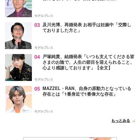
モデルプレス
03
及川光博、再婚発表 お相手は妊娠中「交際し
ておりました方と」
モデルプレス
04
戸塚純貴、結婚発表「いつも支えてくださる皆
さまのお陰で、人生の節目を迎えられること、
心より感謝しております」【全文】
モデルプレス
05
MAZZEL・RAN、自身の原動力となっている
存在とは「1番身近で1番偉大な存在」
モデルプレス
もっとみる