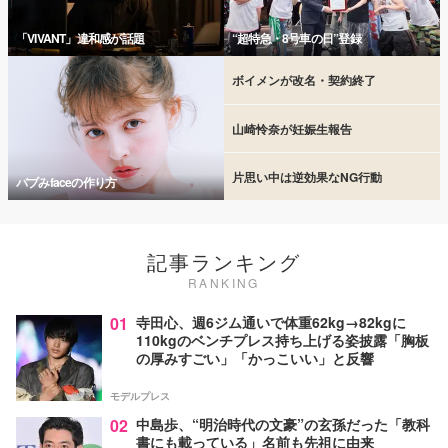
「VIVANT」違和感が話題
“超特急・8号車の日”登録
ボイメンが改名・契約終了
山崎怜奈が妊娠生報告
片思い中は逆効果なNG行動
バブみfaceの作り方
記事ランキング
RANKING
01
寺田心、週6ジム通いで体重62kg→82kgに
110kgのベンチプレス持ち上げる姿披露「胸板
の厚みすごい」「かっこいい」と反響
モデルプレス
02
中島歩、“明治時代の文豪”の玄孫だった「教科
書にも載っている」名前も先祖に由来