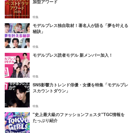
加型アワード
特集
モデルプレス独自取材！著名人が語る「夢を叶える
秘訣」
特集
モデルプレス読者モデル 新メンバー加入！
特集
SNS影響力トレンド俳優・女優を特集「モデルプレ
スカウントダウン」
特集
"史上最大級のファッションフェスタ"TGC情報を
たっぷり紹介