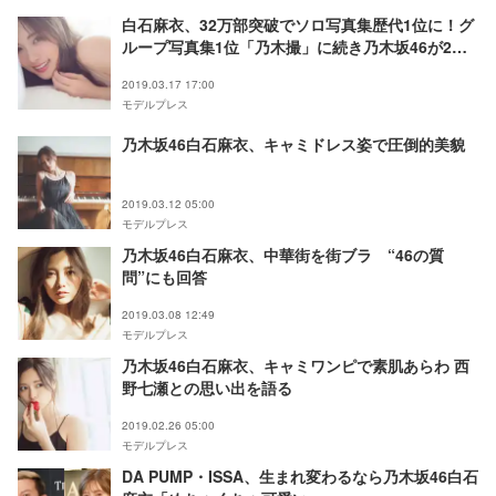
白石麻衣、32万部突破でソロ写真集歴代1位に！グ
ループ写真集1位「乃木撮」に続き乃木坂46が2冠
達成
2019.03.17 17:00
モデルプレス
乃木坂46白石麻衣、キャミドレス姿で圧倒的美貌
2019.03.12 05:00
モデルプレス
乃木坂46白石麻衣、中華街を街ブラ “46の質
問”にも回答
2019.03.08 12:49
モデルプレス
乃木坂46白石麻衣、キャミワンピで素肌あらわ 西
野七瀬との思い出を語る
2019.02.26 05:00
モデルプレス
DA PUMP・ISSA、生まれ変わるなら乃木坂46白石