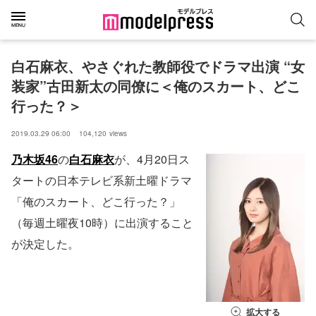
白石麻衣、やさぐれた教師役でドラマ出演 “女
装家”古田新太の同僚に＜俺のスカート、どこ
行った？＞
2019.03.29 06:00
104,120
views
乃木坂46
の
白石麻衣
が、4月20日ス
タートの日本テレビ系新土曜ドラマ
「俺のスカート、どこ行った？」
（毎週土曜夜10時）に出演すること
が決定した。
拡大する