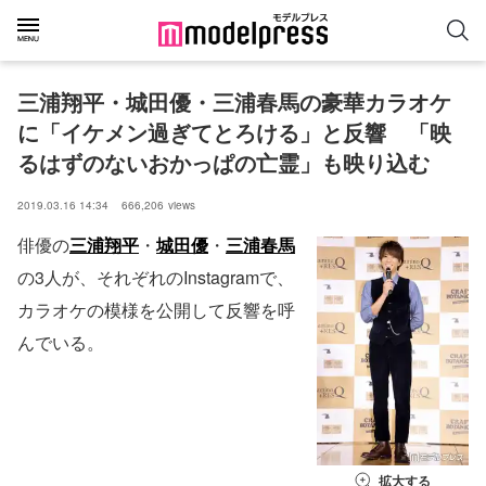
三浦翔平・城田優・三浦春馬の豪華カラオケ
に「イケメン過ぎてとろける」と反響　「映
るはずのないおかっぱの亡霊」も映り込む
2019.03.16 14:34
666,206
views
俳優の
三浦翔平
・
城田優
・
三浦春馬
の3人が、それぞれのInstagramで、
カラオケの模様を公開して反響を呼
んでいる。
拡大する