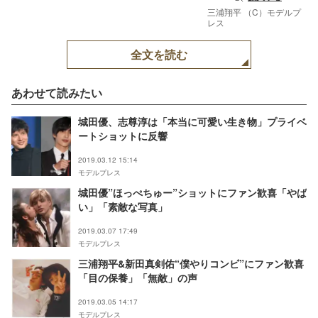
三浦翔平 （C）モデルプ
レス
全文を読む
あわせて読みたい
城田優、志尊淳は「本当に可愛い生き物」プライベ
ートショットに反響
2019.03.12 15:14
モデルプレス
城田優”ほっぺちゅー”ショットにファン歓喜「やば
い」「素敵な写真」
2019.03.07 17:49
モデルプレス
三浦翔平&新田真剣佑“僕やりコンビ”にファン歓喜
「目の保養」「無敵」の声
2019.03.05 14:17
モデルプレス