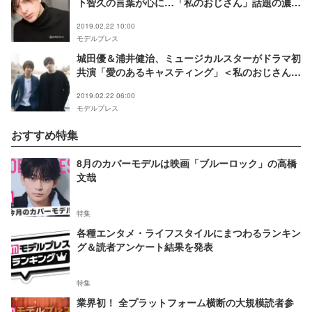
下智久の言葉が心に…「私のおじさん」話題の濃厚
キスシーン反響は？
2019.02.22 10:00
モデルプレス
城田優＆浦井健治、ミュージカルスターがドラマ初
共演「愛のあるキャスティング」＜私のおじさん～
WATAOJI～＞
2019.02.22 06:00
モデルプレス
おすすめ特集
8月のカバーモデルは映画「ブルーロック」の高橋
文哉
特集
各種エンタメ・ライフスタイルにまつわるランキン
グ＆読者アンケート結果を発表
特集
業界初！ 全プラットフォーム横断の大規模読者参