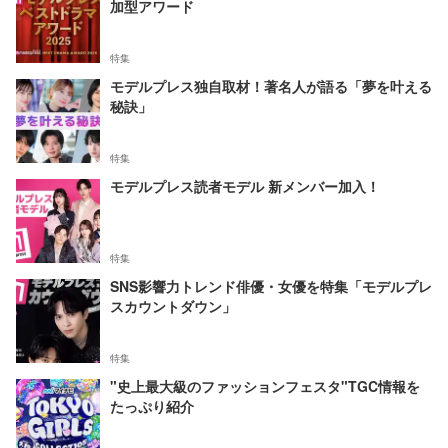
加型アワード
特集
モデルプレス独自取材！著名人が語る「夢を叶える
秘訣」
特集
モデルプレス読者モデル 新メンバー加入！
特集
SNS影響力トレンド俳優・女優を特集「モデルプレ
スカウントダウン」
特集
"史上最大級のファッションフェスタ"TGC情報を
たっぷり紹介