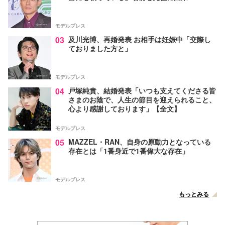
モデルプレス
03
及川光博、再婚発表 お相手は妊娠中「交際し
ておりました方と」
モデルプレス
04
戸塚純貴、結婚発表「いつも支えてくださる皆
さまのお陰で、人生の節目を迎えられること、
心より感謝しております」【全文】
モデルプレス
05
MAZZEL・RAN、自身の原動力となっている
存在とは「1番身近で1番偉大な存在」
モデルプレス
もっとみる