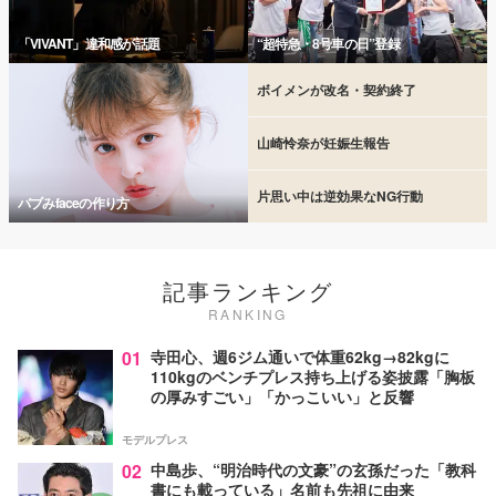
「VIVANT」違和感が話題
“超特急・8号車の日”登録
ボイメンが改名・契約終了
山崎怜奈が妊娠生報告
片思い中は逆効果なNG行動
バブみfaceの作り方
記事ランキング
RANKING
01
寺田心、週6ジム通いで体重62kg→82kgに
110kgのベンチプレス持ち上げる姿披露「胸板
の厚みすごい」「かっこいい」と反響
モデルプレス
02
中島歩、“明治時代の文豪”の玄孫だった「教科
書にも載っている」名前も先祖に由来