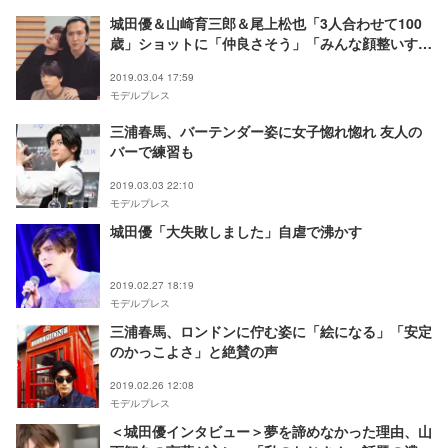
城田優＆山崎育三郎＆尾上松也「3人合わせて100
歳」ショットに「仲良さそう」「みんな顔整いす
ぎ」の声
2019.03.04 17:59
モデルプレス
三浦春馬、バーテンダー姿に女子惚れ惚れ 友人の
バーで練習も
2019.03.03 22:10
モデルプレス
城田優「大失敗しました」自虐で沸かす
2019.02.27 18:19
モデルプレス
三浦春馬、ロンドンに佇む姿に「絵になる」「安定
のかっこよさ」と絶賛の声
2019.02.26 12:08
モデルプレス
＜城田優インタビュー＞夢を諦めなかった理由、山