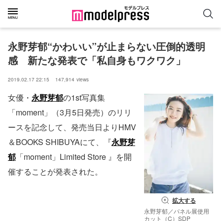
永野芽郁“かわいい”が止まらない圧倒的透明
感　新たな発表で「私自身もワクワク」
2019.02.17 22:15
147,914
views
女優・
永野芽郁
の1st写真集
「moment」（3月5日発売）のリリ
ースを記念して、発売当日よりHMV
＆BOOKS SHIBUYAにて、『
永野芽
郁
「moment」Limited Store 』を開
催することが発表された。
拡大する
永野芽郁／パネル展使用
カット（C）SDP