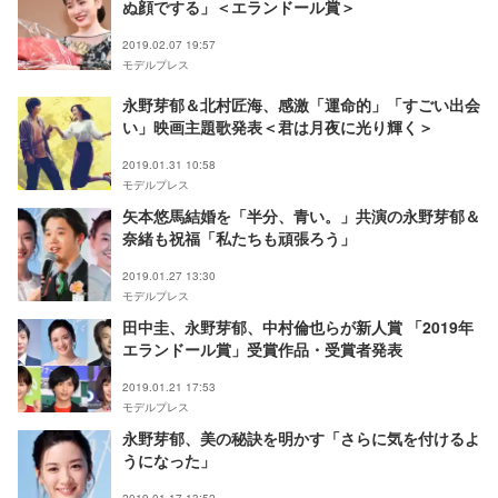
ぬ顔でする」＜エランドール賞＞
2019.02.07 19:57
モデルプレス
永野芽郁＆北村匠海、感激「運命的」「すごい出会
い」映画主題歌発表＜君は月夜に光り輝く＞
2019.01.31 10:58
モデルプレス
矢本悠馬結婚を「半分、青い。」共演の永野芽郁＆
奈緒も祝福「私たちも頑張ろう」
2019.01.27 13:30
モデルプレス
田中圭、永野芽郁、中村倫也らが新人賞 「2019年
エランドール賞」受賞作品・受賞者発表
2019.01.21 17:53
モデルプレス
永野芽郁、美の秘訣を明かす「さらに気を付けるよ
うになった」