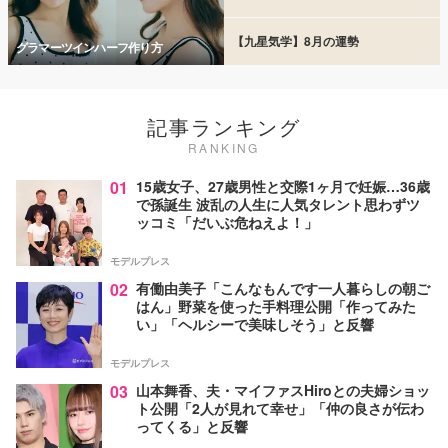
【九星気学】8月の運勢
グラマーツインハーフ作り方
記事ランキング
RANKING
01
15歳女子、27歳男性と交際1ヶ月で妊娠…36歳
で孫誕生 波乱の人生に人気タレント思わずツ
ッコミ「だいぶ危ねえよ！」
モデルプレス
02
有働由美子「こんなもんです一人暮らしの朝ご
はん」野菜を使った手料理公開「作ってみた
い」「ヘルシーで美味しそう」と反響
モデルプレス
03
山本舞香、夫・マイファスHiroとの夫婦ショッ
ト公開「2人が見れて幸せ」「仲の良さが伝わ
ってくる」と反響