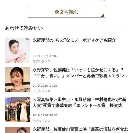
全文を読む
あわせて読みたい
永野芽郁の“らぶ”なモノ ボディケアも紹介
2019.02.11 17:00
モデルプレス
永野芽郁、佐藤健は「いっつも泣かせにくる」？
「半分、青い。」メンバーと再会で歓喜＜エランド
ール賞＞
2019.02.07 21:08
モデルプレス
＜写真特集＞田中圭・永野芽郁・中村倫也らが“新
人賞”受賞で豪華集結「エランドール賞」授賞式
2019.02.07 20:00
モデルプレス
永野芽郁、佐藤健の言葉に涙「最高の演技を何食わ