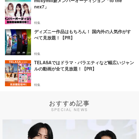
moxymill新メンバーオーディション「to the
nex7」
特集
ディズニー作品はもちろん！ 国内外の人気作がす
べて見放題！【PR】
特集
TELASAではドラマ・バラエティなど幅広いジャン
ルの動画が全て見放題！【PR】
特集
おすすめ記事
SPECIAL NEWS