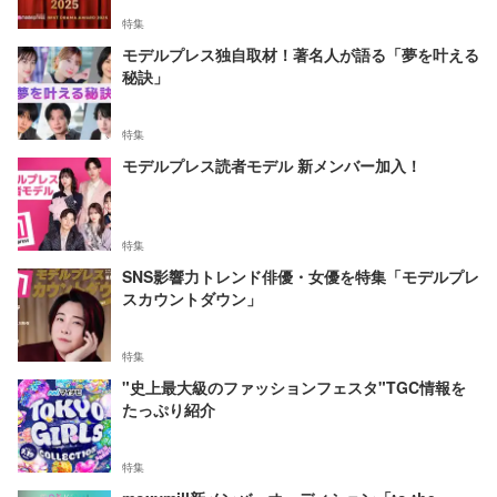
特集
モデルプレス独自取材！著名人が語る「夢を叶える
秘訣」
特集
モデルプレス読者モデル 新メンバー加入！
特集
SNS影響力トレンド俳優・女優を特集「モデルプレ
スカウントダウン」
特集
"史上最大級のファッションフェスタ"TGC情報を
たっぷり紹介
特集