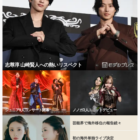
志尊淳 山崎賢人への熱いリスペクト
ジュニア9人コンサート開幕
ノノガ2人ユニットデビュー
芸能界で海外移住の報告続々
初の海外単独ライブ決定