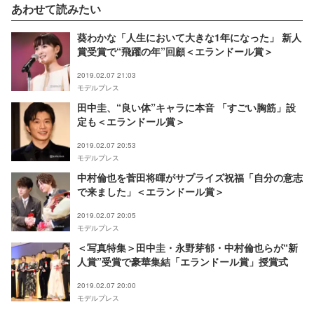
あわせて読みたい
葵わかな「人生において大きな1年になった」 新人
賞受賞で“飛躍の年”回顧＜エランドール賞＞
2019.02.07 21:03
モデルプレス
田中圭、“良い体”キャラに本音 「すごい胸筋」設
定も＜エランドール賞＞
2019.02.07 20:53
モデルプレス
中村倫也を菅田将暉がサプライズ祝福「自分の意志
で来ました」＜エランドール賞＞
2019.02.07 20:05
モデルプレス
＜写真特集＞田中圭・永野芽郁・中村倫也らが“新
人賞”受賞で豪華集結「エランドール賞」授賞式
2019.02.07 20:00
モデルプレス