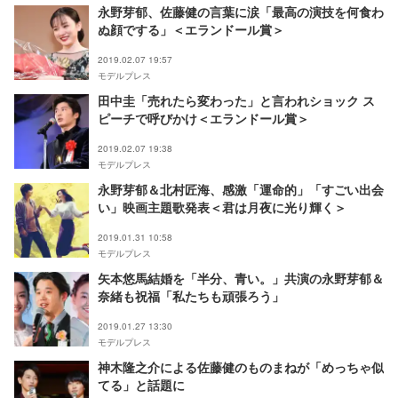
永野芽郁、佐藤健の言葉に涙「最高の演技を何食わ
ぬ顔でする」＜エランドール賞＞
2019.02.07 19:57
モデルプレス
田中圭「売れたら変わった」と言われショック ス
ピーチで呼びかけ＜エランドール賞＞
2019.02.07 19:38
モデルプレス
永野芽郁＆北村匠海、感激「運命的」「すごい出会
い」映画主題歌発表＜君は月夜に光り輝く＞
2019.01.31 10:58
モデルプレス
矢本悠馬結婚を「半分、青い。」共演の永野芽郁＆
奈緒も祝福「私たちも頑張ろう」
2019.01.27 13:30
モデルプレス
神木隆之介による佐藤健のものまねが「めっちゃ似
てる」と話題に