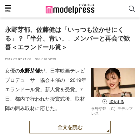
永野芽郁、佐藤健は「いっつも泣かせにく
る」？「半分、青い。」メンバーと再会で歓
喜＜エランドール賞＞
2019.02.07 21:08
368,018
views
女優の
永野芽郁
が、日本映画テレビ
プロデューサー協会主催の「2019年
エランドール賞」新人賞を受賞。7
日、都内で行われた授賞式後、取材
拡大する
陣の囲み取材に応じた。
永野芽郁 （C）モデルプ
レス
全文を読む