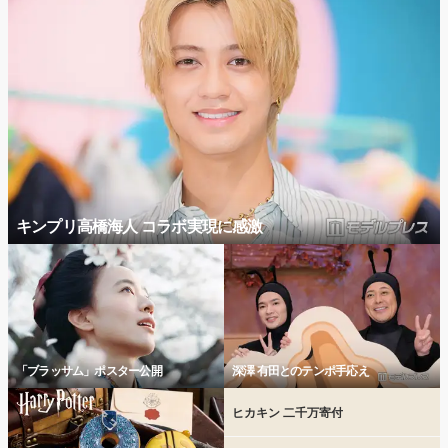
キンプリ高橋海人 コラボ実現に感激
「ブラッサム」ポスター公開
深澤 有田とのテンポ手応え
ヒカキン 二千万寄付