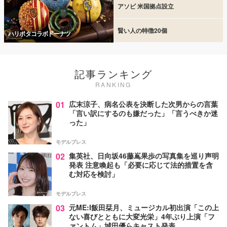
アソビ 米国拠点設立
賢い人の特徴20個
ハリポタコラボドーナツ
記事ランキング
RANKING
01
広末涼子、病名公表を決断した次男からの言葉
「言い訳にするのも嫌だった」「言うべきか迷
った」
モデルプレス
02
集英社、日向坂46藤嶌果歩の写真集を巡り声明
発表 注意喚起も「必要に応じて法的措置を含
む対応を検討」
モデルプレス
03
元ME:I飯田栞月、ミュージカル初出演「この上
ない喜びとともに大変光栄」4年ぶり上演「フ
ァントム」城田優らキャスト発表