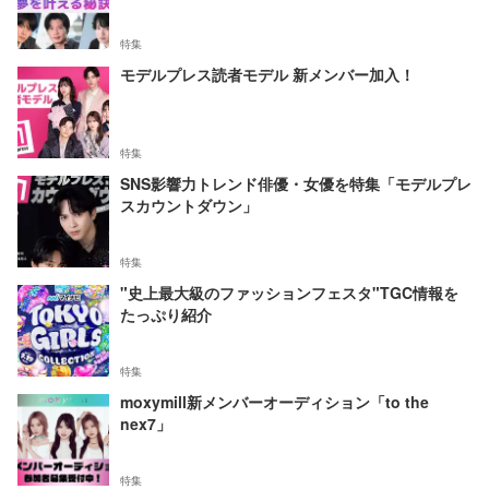
特集
モデルプレス読者モデル 新メンバー加入！
特集
SNS影響力トレンド俳優・女優を特集「モデルプレ
スカウントダウン」
特集
"史上最大級のファッションフェスタ"TGC情報を
たっぷり紹介
特集
moxymill新メンバーオーディション「to the
nex7」
特集