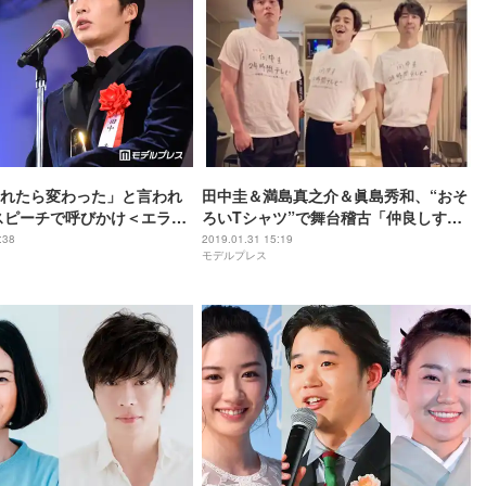
れたら変わった」と言われ
田中圭＆満島真之介＆眞島秀和、“おそ
スピーチで呼びかけ＜エラン
ろいTシャツ”で舞台稽古「仲良しすぎ
る」と話題
:38
2019.01.31 15:19
モデルプレス