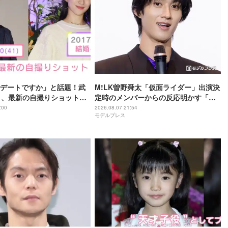
デートですか」と話題！武
M!LK曽野舜太「仮面ライダー」出演決
）、最新の自撮りショット公
定時のメンバーからの反応明かす「楽
屋で台本を開いていたら…」【仮面ラ
:00
2026.08.07 21:54
モデルプレス
イダーゼッツ さよならのミッション】