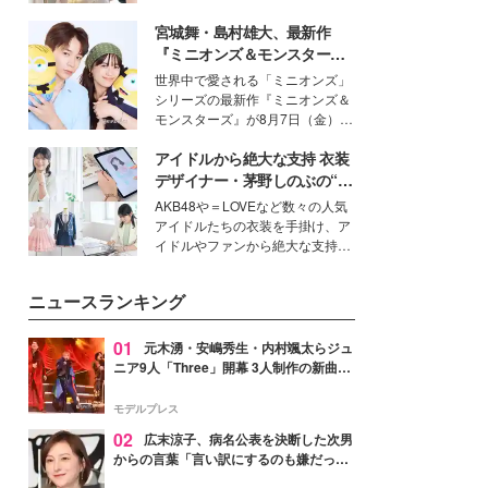
を集めています。メイクやファッ
宮城舞・島村雄大、最新作
ションの完成度を高めるベースと
して、“髪そのものの美しさ”に改
『ミニオンズ＆モンスター
めて注目する人が増えている様
ズ』の魅力熱弁 ハチャメチャ
世界中で愛される「ミニオンズ」
子。今回は、そんな憧れの艶やか
だけじゃない“友情と絆”に感
シリーズの最新作『ミニオンズ＆
な髪を日常で叶える、美容好きの
動
モンスターズ』が8月7日（金）に
女性たちのヘアケア事情を紹介し
公開。モデルプレスでは、“大のミ
ます。
アイドルから絶大な支持 衣装
ニオン好き”という共通点を持つモ
デルの宮城舞と島村雄大の特別対
デザイナー・茅野しのぶの“可
談をお届け！それぞれの視点か
愛い”を作る美学＜「シチズン
AKB48や＝LOVEなど数々の人気
ら、今作ならではの魅力や予想外
クロスシー」インタビュー＞
アイドルたちの衣装を手掛け、ア
の感動をもたらす奥深いストーリ
イドルやファンから絶大な支持を
ーについて熱く語り合ってもらっ
得る、株式会社オサレカンパニー
た。
取締役兼クリエイティブディレク
ニュースランキング
ター・茅野しのぶ。一人ひとりの
個性に寄り添い、魅力を引き出す
衣装作りは、多くの女性たちに勇
01
元木湧・安嶋秀生・内村颯太らジュ
気と自信を与え続けている。
ニア9人「Three」開幕 3人制作の新曲＆
手描きセットに込めた想い「もっと前に
進んで夢を掴みたい」【ゲネプロレポ】
モデルプレス
02
広末涼子、病名公表を決断した次男
からの言葉「言い訳にするのも嫌だっ
た」「言うべきか迷った」