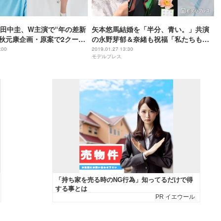
田中圭、W主演で“年の差新
矢本悠馬結婚を「半分、青い。」共演
 秋元康企画・原案で2クール
の永野芽郁＆奈緒も祝福「私たちも頑
ラマ＜あなたの番です＞
張ろう」
:00
2019.01.27 13:30
モデルプレス