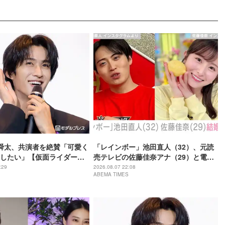
野舜太、共演者を絶賛「可愛く
「レインボー」池田直人（32）、元読
したい」【仮面ライダーゼ
売テレビの佐藤佳奈アナ（29）と電撃
ならのミッション】
結婚「ジャンボより先とは」「かなり
:29
2026.08.07 22:08
ABEMA TIMES
びっくり！」など驚きの声