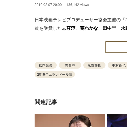
2019.02.07 20:00
136,142
views
日本映画テレビプロデューサー協会主催の「2
賞を受賞した
志尊淳
、
葵わかな
、
田中圭
、
永
松岡茉優
志尊淳
永野芽郁
中村倫也
2019年エランドール賞
関連記事