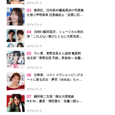
モデルプレス
03
集英社、日向坂46藤嶌果歩の写真集
を巡り声明発表 注意喚起も「必要に応じ
て法的措置を含む対応を検討」
モデルプレス
04
元ME:I飯田栞月、ミュージカル初出
演「この上ない喜びとともに大変光栄」
4年ぶり上演「ファントム」城田優らキ
ャスト発表
モデルプレス
05
テレ東、東野圭吾さん追悼 亀梨和
也主演「東野圭吾 手紙」再放送へ 佐藤隆
太・本田翼・中村倫也ら出演
モデルプレス
06
辻希美、コストコでショッピングカ
ートに座る次女・夢空（ゆめあ）ちゃん
の姿公開「乗りこなしてる感じが可愛す
ぎ」「成長を感じる」の声
モデルプレス
07
織田裕二主演「踊る大捜査線
N.E.W.」趣里・増田貴久・佐藤二朗ら新
メンバー紹介映像解禁 各キャラクター象
徴する“謎のキーワード”も
モデルプレス