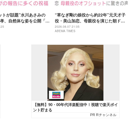
ットが話題”水川あさみの
“草なぎ剛の娘役から約22年”元天才子
孝、自然体な姿を公開「い
役・美山加恋、母親役を演じた朝ドラ
分の勇気次第」
『風、薫る』での姿に驚きの声「凛ち
:25
2026.08.07 21:05
ABEMA TIMES
ゃんがお母さん役をやるようになった
なんて」