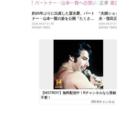
約20年ぶりに出産した冨永愛、パート
“夫婦ショ
ナー・山本一賢の姿を公開「たくさん
夫・窪田正
背負ってくれてる」感謝の思いをつづ
つだって自
2026.08.07 21:45
2026.08.07 21
ABEMA TIMES
ABEMA TIMES
る