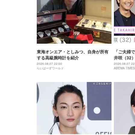
東海オンエア・としみつ、自身が所有
「ご夫婦で
する高級腕時計を紹介
井咲（32
開
2026.08.07 22:00
2026.08.07 22
らいばーずワールド
ABEMA TIMES