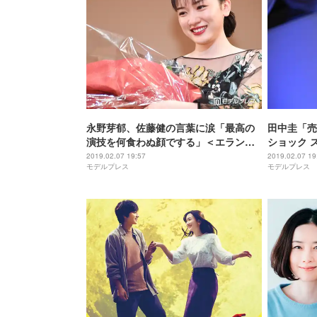
永野芽郁、佐藤健の言葉に涙「最高の
田中圭「売
演技を何食わぬ顔でする」＜エランド
ショック 
ール賞＞
ドール賞＞
2019.02.07 19:57
2019.02.07 19
モデルプレス
モデルプレス