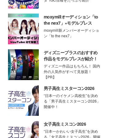
moxymillオーディション「to
the nex7」×モデルプレス
moxymill新メンバーオーディショ
ン「to the nex7」
ディズニープラスのおすすめ
作品をモデルプレスが紹介！
ディズニー作品はもちろん！ 国内
外の人気作がすべて見放題！
【PR】
男子高生ミスターコン2026
“日本一のイケメン高校生”を決め
る「男子高生ミスターコン2026」
開催中！
女子高生ミスコン2026
“日本一かわいい女子高生”を決め
る「女子高生ミスコン2026」開催