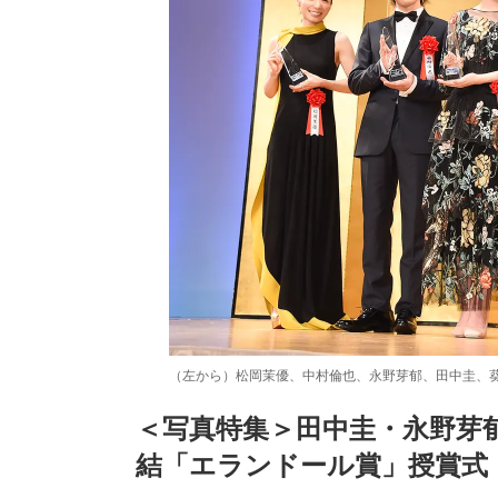
（左から）松岡茉優、中村倫也、永野芽郁、田中圭、
＜写真特集＞田中圭・永野芽
結「エランドール賞」授賞式