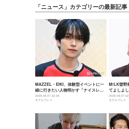
「ニュース」カテゴリーの最新記事
MAZZEL・EIKI、体験型イベントに一
M!LK曽
緒に行きたい人物明かす「ナイスレシ
てよしよし
ーブするまで終わらない」
ッツ さよ
2026.08.07 22:38
2026.08.07 22
モデルプレス
モデルプレス