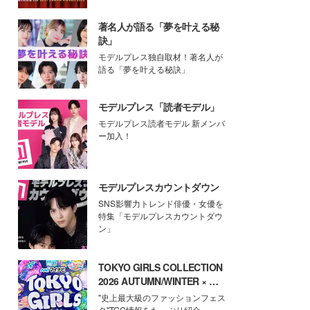
著名人が語る「夢を叶える秘
訣」
モデルプレス独自取材！著名人が
語る「夢を叶える秘訣」
モデルプレス「読者モデル」
モデルプレス読者モデル 新メンバ
ー加入！
モデルプレスカウントダウン
SNS影響力トレンド俳優・女優を
特集「モデルプレスカウントダウ
ン」
TOKYO GIRLS COLLECTION
2026 AUTUMN/WINTER × モ
デルプレス
"史上最大級のファッションフェス
タ"TGC情報をたっぷり紹介