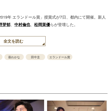
019年 エランドール賞」授賞式が7日、都内にて開催。新人
野芽郁
、
中村倫也
、
松岡茉優
らが登壇した。
全文を読む
葵わかな
田中圭
エランドール賞