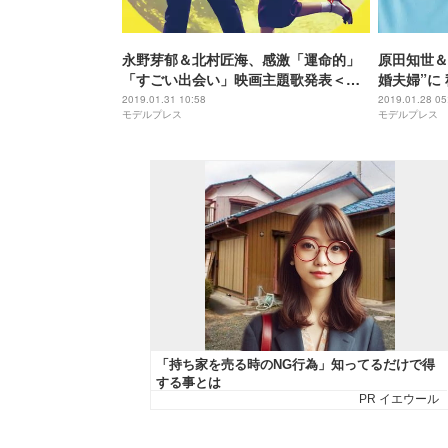
永野芽郁＆北村匠海、感激「運命的」
原田知世＆
「すごい出会い」映画主題歌発表＜君
婚夫婦”に
は月夜に光り輝く＞
連続大型ド
2019.01.31 10:58
2019.01.28 05
モデルプレス
モデルプレス