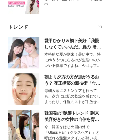
中！
トレンド
PR
愛甲ひかり＆橋下美好「我慢
しなくていいんだ」夏の“暑さ
対策”の新しい選択肢とは？
本格的な夏が到来！暑い中で、特
にゆううつになるのが生理中のム
レや不快感ですよね。今回はプラ
イベートでも仲良しで旅行好きな
朝より夕方の方が肌がうるお
モデル・愛甲ひかりさんと橋下美
好さんを迎えて本音で女子会トー
う？ 花王構築の新技術「ウォ
ク。猛暑のお出かけを快適に過ご
ーターキャプチャリングスキ
毎朝入念にスキンケアを行って
すヒントや、2人が感動した夏の
ン（捕水肌）」がスキンケア
も、夕方には肌の乾燥を感じてし
生理の新常識にも迫りました。
の常識を変える予感
まったり、保湿ミストが手放せな
いという読者も多いのでは？そん
韓国発の“艶髪トレンド”到来
な美容の常識を大きく変える可能
性を秘めた、革新的な「Water
美容好きの女性の自信を育む
Capturing Skin（ウォーターキャ
「ヘアケア事情」って？
今、韓国をはじめ国内外で
プチャリングスキン：捕水肌）」
「Glass Hair（グラスヘア）」と
技術を、花王が構築した。
呼ばれる艶髪スタイルが熱い視線