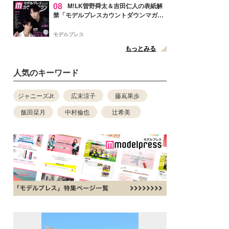
08
M!LK曽野舜太＆吉田仁人の表紙解
禁「モデルプレスカウントダウンマガジ
ン」巻頭に登場
モデルプレス
もっとみる
人気のキーワード
ジャニーズJr.
広末涼子
藤嶌果歩
飯田栞月
中村倫也
辻希美