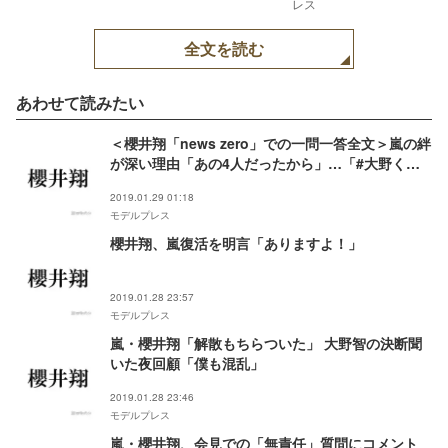
レス
全文を読む
あわせて読みたい
＜櫻井翔「news zero」での一問一答全文＞嵐の絆
が深い理由「あの4人だったから」…「#大野くん
の夏休み」にも反応
2019.01.29 01:18
モデルプレス
櫻井翔、嵐復活を明言「ありますよ！」
2019.01.28 23:57
モデルプレス
嵐・櫻井翔「解散もちらついた」 大野智の決断聞
いた夜回顧「僕も混乱」
2019.01.28 23:46
モデルプレス
嵐・櫻井翔、会見での「無責任」質問にコメント