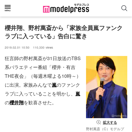
櫻井翔、野村萬斎から「家族全員嵐ファンク
ラブに入っている」告白に驚き
2019.02.01 10:50
110,330
views
狂言師の野村萬斎が31日放送のTBS
系バラエティー番組「櫻井・有吉
THE夜会」（毎週木曜よる10時～）
に出演。家族みんなで
嵐
のファンク
ラブに入っていることを明かし、
嵐
の
櫻井翔
を歓喜させた。
拡大する
野村萬斎（C）モデルプ