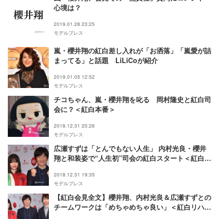
心境は？
2019.01.28 23:25
モデルプレス
嵐・櫻井翔の紅白差し入れが「お洒落」「嵐愛が詰
まってる」と話題 LiLiCoが紹介
2019.01.05 12:52
モデルプレス
チコちゃん、嵐・櫻井翔を叱る 岡村隆史と紅白司
会に？＜紅白本番＞
2018.12.31 20:26
モデルプレス
広瀬すずは「とんでもない人生」 内村光良・櫻井
翔と和装姿で“人生初”司会の紅白スタート＜紅白本
番＞
2018.12.31 19:35
モデルプレス
【紅白会見全文】櫻井翔、内村光良＆広瀬すずとの
チームワークは「めちゃめちゃ良い」＜紅白リハ1
日目＞