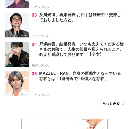
モデルプレス
03
及川光博、再婚発表 お相手は妊娠中「交際し
ておりました方と」
モデルプレス
04
戸塚純貴、結婚発表「いつも支えてくださる皆
さまのお陰で、人生の節目を迎えられること、
心より感謝しております」【全文】
モデルプレス
05
MAZZEL・RAN、自身の原動力となっている
存在とは「1番身近で1番偉大な存在」
モデルプレス
もっとみる