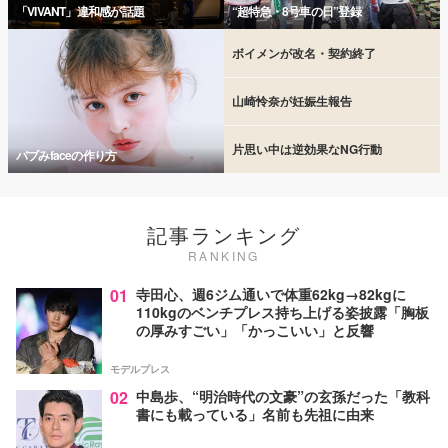
「VIVANT」違和感が話題
“超特急・8号車の日”登録
ボイメンが改名・契約終了
山崎怜奈が妊娠生報告
片思い中は逆効果なNG行動
バブみfaceの作り方
記事ランキング
RANKING
01
寺田心、週6ジム通いで体重62kg→82kgに
110kgのベンチプレス持ち上げる姿披露「胸板
の厚みすごい」「かっこいい」と反響
モデルプレス
02
中島歩、“明治時代の文豪”の玄孫だった「教科
書にも載っている」名前も先祖に由来