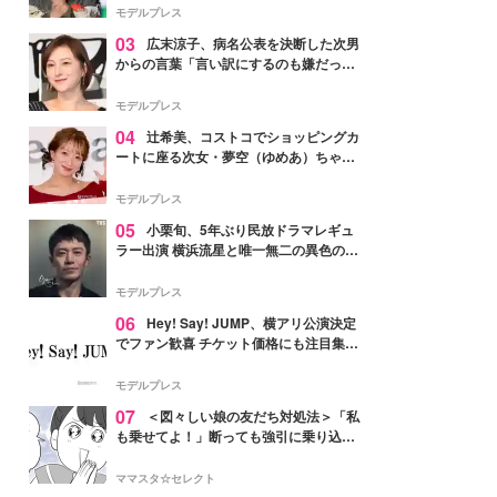
「かっこいい」と反響
モデルプレス
03
広末涼子、病名公表を決断した次男
からの言葉「言い訳にするのも嫌だっ
た」「言うべきか迷った」
モデルプレス
04
辻希美、コストコでショッピングカ
ートに座る次女・夢空（ゆめあ）ちゃん
の姿公開「乗りこなしてる感じが可愛す
ぎ」「成長を感じる」の声
モデルプレス
05
小栗旬、5年ぶり民放ドラマレギュ
ラー出演 横浜流星と唯一無二の異色のバ
ディで初共演【LOST10】
モデルプレス
06
Hey! Say! JUMP、横アリ公演決定
でファン歓喜 チケット価格にも注目集ま
る「激アツ」「平成に戻ったみたい」
モデルプレス
07
＜図々しい娘の友だち対処法＞「私
も乗せてよ！」断っても強引に乗り込ん
でくる友だち【第1話まんが】
ママスタ☆セレクト