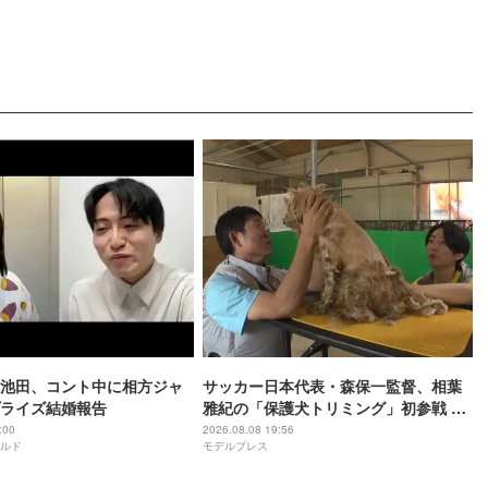
池田、コント中に相方ジャ
サッカー日本代表・森保一監督、相葉
ライズ結婚報告
雅紀の「保護犬トリミング」初参戦 ド
リームチームで心込めて挑む【24時間
:00
2026.08.08 19:56
ルド
モデルプレス
テレビ49】