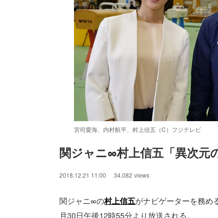
宮司愛海、内村航平、村上信五（C）フジテレビ
関ジャニ∞村上信五「異次元
/
Unmute
2018.12.21 11:00
34,082
views
関ジャニ∞の
村上信五
がナビゲーターを務め
月30日午後12時55分より放送される。