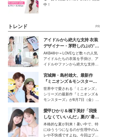
中！
トレンド
PR
アイドルから絶大な支持 衣装
デザイナー・茅野しのぶの“可
愛い”を作る美学＜「シチズン
AKB48や＝LOVEなど数々の人気
クロスシー」インタビュー＞
アイドルたちの衣装を手掛け、ア
イドルやファンから絶大な支持を
得る、株式会社オサレカンパニー
宮城舞・島村雄大、最新作
取締役兼クリエイティブディレク
ター・茅野しのぶ。一人ひとりの
『ミニオンズ＆モンスター
個性に寄り添い、魅力を引き出す
ズ』の魅力熱弁 ハチャメチャ
世界中で愛される「ミニオンズ」
衣装作りは、多くの女性たちに勇
だけじゃない“友情と絆”に感
シリーズの最新作『ミニオンズ＆
気と自信を与え続けている。
動
モンスターズ』が8月7日（金）に
公開。モデルプレスでは、“大のミ
愛甲ひかり＆橋下美好「我慢
ニオン好き”という共通点を持つモ
デルの宮城舞と島村雄大の特別対
しなくていいんだ」夏の“暑さ
談をお届け！それぞれの視点か
対策”の新しい選択肢とは？
本格的な夏が到来！暑い中で、特
ら、今作ならではの魅力や予想外
にゆううつになるのが生理中のム
の感動をもたらす奥深いストーリ
レや不快感ですよね。今回はプラ