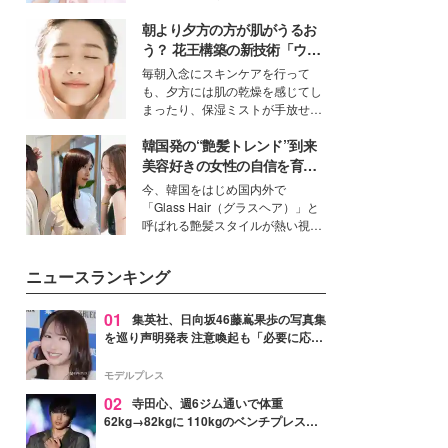
ーについて熱く語り合ってもらっ
イベートでも仲良しで旅行好きな
た。
朝より夕方の方が肌がうるお
モデル・愛甲ひかりさんと橋下美
好さんを迎えて本音で女子会トー
う？ 花王構築の新技術「ウォ
ク。猛暑のお出かけを快適に過ご
ーターキャプチャリングスキ
毎朝入念にスキンケアを行って
すヒントや、2人が感動した夏の
ン（捕水肌）」がスキンケア
も、夕方には肌の乾燥を感じてし
生理の新常識にも迫りました。
の常識を変える予感
まったり、保湿ミストが手放せな
いという読者も多いのでは？そん
韓国発の“艶髪トレンド”到来
な美容の常識を大きく変える可能
性を秘めた、革新的な「Water
美容好きの女性の自信を育む
Capturing Skin（ウォーターキャ
「ヘアケア事情」って？
今、韓国をはじめ国内外で
プチャリングスキン：捕水肌）」
「Glass Hair（グラスヘア）」と
技術を、花王が構築した。
呼ばれる艶髪スタイルが熱い視線
を集めています。メイクやファッ
ションの完成度を高めるベースと
ニュースランキング
して、“髪そのものの美しさ”に改
めて注目する人が増えている様
子。今回は、そんな憧れの艶やか
01
集英社、日向坂46藤嶌果歩の写真集
な髪を日常で叶える、美容好きの
を巡り声明発表 注意喚起も「必要に応じ
女性たちのヘアケア事情を紹介し
て法的措置を含む対応を検討」
ます。
モデルプレス
02
寺田心、週6ジム通いで体重
62kg→82kgに 110kgのベンチプレス持
ち上げる姿披露「胸板の厚みすごい」