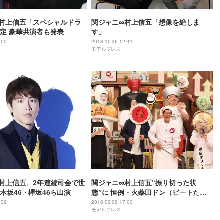
村上信五「スペシャルドラ
関ジャニ∞村上信五「想像を絶しま
定 豪華共演者も発表
す」
:00
2018.10.26 12:41
モデルプレス
村上信五、2年連続司会で世
関ジャニ∞村上信五“振り切った状
木坂46・欅坂46ら出演
態”に 恒例・火薬田ドン（ビートたけ
し）中継も＜FNS27時間テレビ＞
:39
2018.09.06 17:00
モデルプレス