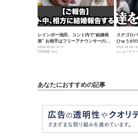
レインボー池田、コント内で“結婚発
ステゴロパ
表” お相手はフリーアナウンサーの佐
ひゅうがの
藤佳奈
2026.08.08 19:10
2026.08.08 19
ENTAME next
らいばーずワー
あなたにおすすめの記事