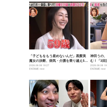
「子どもをもう産めないんだ」黒髪美
神田うの、
魔女の決断、病気・介護を乗り越え56
む！「3回
歳で“おばあちゃん”に
身の過去を
2026.08.08 19:27
2026.08.08 19
ENTAME next
ENTAME next