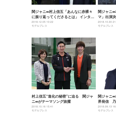
関ジャニ∞村上信五「あんなに赤裸々
関ジャニ∞
に振り返ってくださるとは」 インタビ
マ」出演決
ュー実現
2018.12.05 10:22
2018.10.30 21
モデルプレス
モデルプレス
村上信五“進化の秘密”に迫る 関ジャ
関ジャニ∞
ニ∞がテーマソング抜擢
界発信 乃
2018.10.16 15:41
2018.09.13 16
モデルプレス
モデルプレス