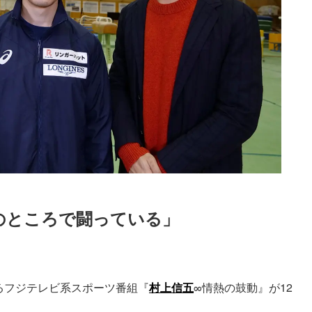
のところで闘っている」
Loaded
:
87.03%
るフジテレビ系スポーツ番組『
村上信五
∞情熱の鼓動』が12