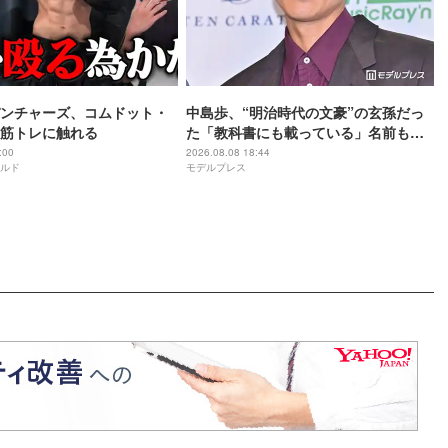
ンチャーズ、コムドット・
中島歩、“明治時代の文豪”の玄孫だっ
筋トレに触れる
た「教科書にも載っている」名前も先
祖に由来
:00
2026.08.08 18:44
ルド
モデルプレス