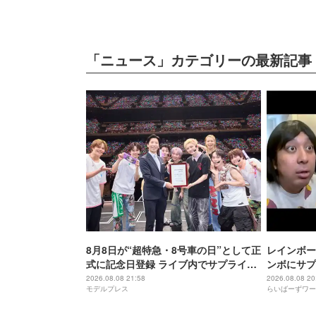
「ニュース」カテゴリーの最新記事
8月8日が“超特急・8号車の日”として正
レインボー
式に記念日登録 ライブ内でサプライズ
ンボにサプ
発表
2026.08.08 21:58
2026.08.08 20
モデルプレス
らいばーずワー