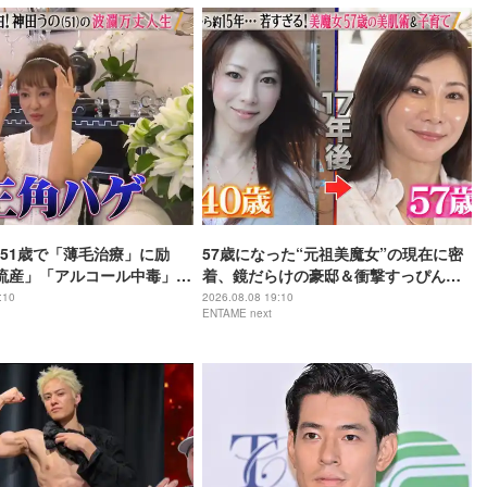
51歳で「薄毛治療」に励
57歳になった“元祖美魔女”の現在に密
流産」「アルコール中毒」自
着、鏡だらけの豪邸＆衝撃すっぴん姿
赤裸々告白
を披露
:10
2026.08.08 19:10
ENTAME next