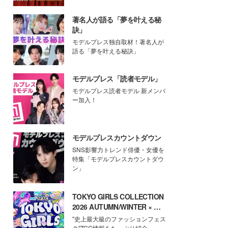
著名人が語る「夢を叶える秘
訣」
モデルプレス独自取材！著名人が
語る「夢を叶える秘訣」
モデルプレス「読者モデル」
モデルプレス読者モデル 新メンバ
ー加入！
モデルプレスカウントダウン
SNS影響力トレンド俳優・女優を
特集「モデルプレスカウントダウ
ン」
TOKYO GIRLS COLLECTION
2026 AUTUMN/WINTER × モ
デルプレス
"史上最大級のファッションフェス
タ"TGC情報をたっぷり紹介