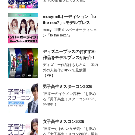
moxymillオーディション「to
the nex7」×モデルプレス
moxymill新メンバーオーディショ
ン「to the nex7」
ディズニープラスのおすすめ
作品をモデルプレスが紹介！
ディズニー作品はもちろん！ 国内
外の人気作がすべて見放題！
【PR】
男子高生ミスターコン2026
“日本一のイケメン高校生”を決め
る「男子高生ミスターコン2026」
開催中！
女子高生ミスコン2026
“日本一かわいい女子高生”を決め
る「女子高生ミスコン2026」開催