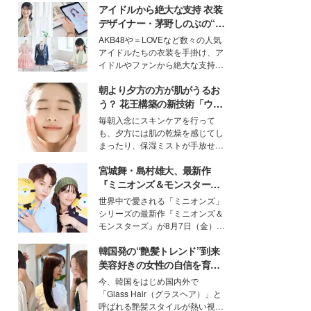
アイドルから絶大な支持 衣装
デザイナー・茅野しのぶの“可
愛い”を作る美学＜「シチズン
AKB48や＝LOVEなど数々の人気
クロスシー」インタビュー＞
アイドルたちの衣装を手掛け、ア
イドルやファンから絶大な支持を
得る、株式会社オサレカンパニー
朝より夕方の方が肌がうるお
取締役兼クリエイティブディレク
ター・茅野しのぶ。一人ひとりの
う？ 花王構築の新技術「ウォ
個性に寄り添い、魅力を引き出す
ーターキャプチャリングスキ
毎朝入念にスキンケアを行って
衣装作りは、多くの女性たちに勇
ン（捕水肌）」がスキンケア
も、夕方には肌の乾燥を感じてし
気と自信を与え続けている。
の常識を変える予感
まったり、保湿ミストが手放せな
いという読者も多いのでは？そん
宮城舞・島村雄大、最新作
な美容の常識を大きく変える可能
性を秘めた、革新的な「Water
『ミニオンズ＆モンスター
Capturing Skin（ウォーターキャ
ズ』の魅力熱弁 ハチャメチャ
世界中で愛される「ミニオンズ」
プチャリングスキン：捕水肌）」
だけじゃない“友情と絆”に感
シリーズの最新作『ミニオンズ＆
技術を、花王が構築した。
動
モンスターズ』が8月7日（金）に
公開。モデルプレスでは、“大のミ
韓国発の“艶髪トレンド”到来
ニオン好き”という共通点を持つモ
デルの宮城舞と島村雄大の特別対
美容好きの女性の自信を育む
談をお届け！それぞれの視点か
「ヘアケア事情」って？
今、韓国をはじめ国内外で
ら、今作ならではの魅力や予想外
「Glass Hair（グラスヘア）」と
の感動をもたらす奥深いストーリ
呼ばれる艶髪スタイルが熱い視線