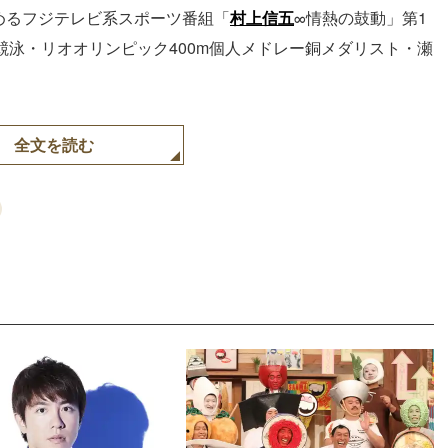
めるフジテレビ系スポーツ番組「
村上信五
∞情熱の鼓動」第1
に競泳・リオオリンピック400m個人メドレー銅メダリスト・瀬
全文を読む