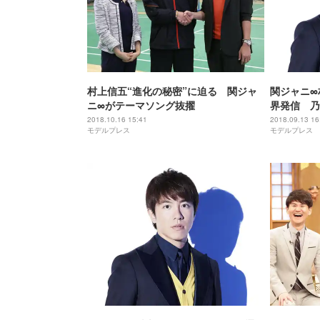
村上信五“進化の秘密”に迫る 関ジャ
関ジャニ∞
ニ∞がテーマソング抜擢
界発信 乃
2018.10.16 15:41
2018.09.13 16
モデルプレス
モデルプレス