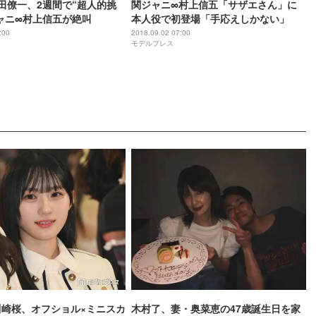
Z塚田僚一、2週間で“超人的挑
関ジャニ∞村上信五「サザエさん」に
ャニ∞村上信五が絶叫
本人役で初登場「手応えしかない」
:00
2018.09.02 07:00
モデルプレス
川崎桜、オフショル×ミニスカ
木村了、妻・奥菜恵の47歳誕生日を家