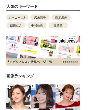
人気のキーワード
ジャニーズJr.
広末涼子
藤嶌果歩
飯田栞月
中村倫也
辻希美
画像ランキング
1
2
3