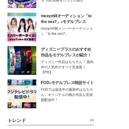
moxymillオーディション「to
the nex7」×モデルプレス
moxymill新メンバーオーディショ
ン「to the nex7」
ディズニープラスのおすすめ
作品をモデルプレスが紹介！
ディズニー作品はもちろん！ 国内
外の人気作がすべて見放題！
【PR】
FOD×モデルプレス特設サイト
FODでは放送中の最新作はもちろ
ん、オリジナルの独占作品も見放
題配信中！
トレンド
PR