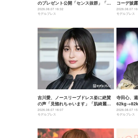
のプレゼント公開「センス抜群」「も
コーデ披露
らったら嬉しい」と反響
テール最高
2026.08.07 16:32
2026.08.07 16
モデルプレス
モデルプレス
吉川愛、ノースリーブドレス姿に絶賛
寺田心、週
の声「見惚れちゃいます」「肌綺麗す
62kg→8
ぎる」
持ち上げる
2026.08.07 16:07
2026.08.07 15
モデルプレス
モデルプレス
い」「かっ