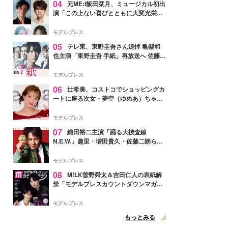
04
元ME:I飯田栞月、ミュージカル初出
演「この上ない喜びとともに大変光栄」
4年ぶり上演「ファントム」城田優らキ
ャスト発表
モデルプレス
05
テレ東、東野圭吾さん追悼 亀梨和
也主演「東野圭吾 手紙」再放送へ 佐藤隆
太・本田翼・中村倫也ら出演
モデルプレス
06
辻希美、コストコでショッピングカ
ートに座る次女・夢空（ゆめあ）ちゃん
の姿公開「乗りこなしてる感じが可愛す
ぎ」「成長を感じる」の声
モデルプレス
07
織田裕二主演「踊る大捜査線
N.E.W.」趣里・増田貴久・佐藤二朗ら新
メンバー紹介映像解禁 各キャラクター象
徴する“謎のキーワード”も
モデルプレス
08
M!LK曽野舜太＆吉田仁人の表紙解
禁「モデルプレスカウントダウンマガジ
ン」巻頭に登場
モデルプレス
もっとみる