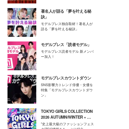
著名人が語る「夢を叶える秘
訣」
モデルプレス独自取材！著名人が
語る「夢を叶える秘訣」
モデルプレス「読者モデル」
モデルプレス読者モデル 新メンバ
ー加入！
モデルプレスカウントダウン
SNS影響力トレンド俳優・女優を
特集「モデルプレスカウントダウ
ン」
TOKYO GIRLS COLLECTION
2026 AUTUMN/WINTER × モ
デルプレス
"史上最大級のファッションフェス
タ"TGC情報をたっぷり紹介