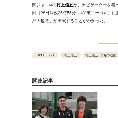
関ジャニ∞の
村上信五
が、ナビゲーターを務
回（28日深夜25時55分～※関東ローカル）
戸大也選手が出演することがわかった。
SUPER EIGHT
村上信五
村上信五∞情熱の鼓動
関連記事