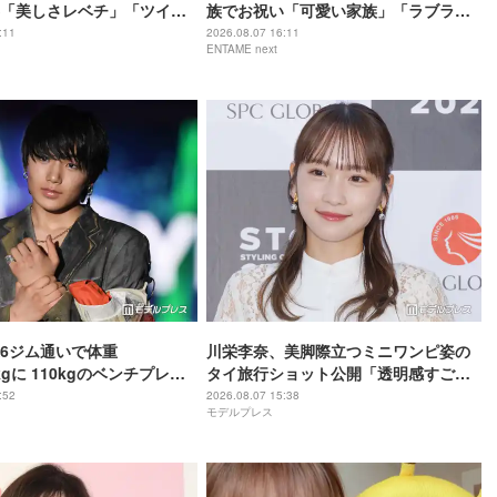
「美しさレベチ」「ツイン
族でお祝い「可愛い家族」「ラブラブ
」の声
ですね」の声
:11
2026.08.07 16:11
ENTAME next
6ジム通いで体重
川栄李奈、美脚際立つミニワンピ姿の
2kgに 110kgのベンチプレス
タイ旅行ショット公開「透明感すご
姿披露「胸板の厚みすご
い」「脚が真っ直ぐで綺麗」
:52
2026.08.07 15:38
モデルプレス
こいい」と反響