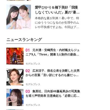
ーについて熱く語り合ってもらっ
を集めています。メイクやファッ
た。
愛甲ひかり＆橋下美好「我慢
ションの完成度を高めるベースと
して、“髪そのものの美しさ”に改
しなくていいんだ」夏の“暑さ
めて注目する人が増えている様
対策”の新しい選択肢とは？
本格的な夏が到来！暑い中で、特
子。今回は、そんな憧れの艶やか
にゆううつになるのが生理中のム
な髪を日常で叶える、美容好きの
レや不快感ですよね。今回はプラ
女性たちのヘアケア事情を紹介し
イベートでも仲良しで旅行好きな
ます。
モデル・愛甲ひかりさんと橋下美
ニュースランキング
好さんを迎えて本音で女子会トー
ク。猛暑のお出かけを快適に過ご
すヒントや、2人が感動した夏の
01
元木湧・安嶋秀生・内村颯太らジュ
生理の新常識にも迫りました。
ニア9人「Three」開幕 3人制作の新曲＆
手描きセットに込めた想い「もっと前に
進んで夢を掴みたい」【ゲネプロレポ】
モデルプレス
02
広末涼子、病名公表を決断した次男
からの言葉「言い訳にするのも嫌だっ
た」「言うべきか迷った」
モデルプレス
03
集英社、日向坂46藤嶌果歩の写真集
を巡り声明発表 注意喚起も「必要に応じ
て法的措置を含む対応を検討」
モデルプレス