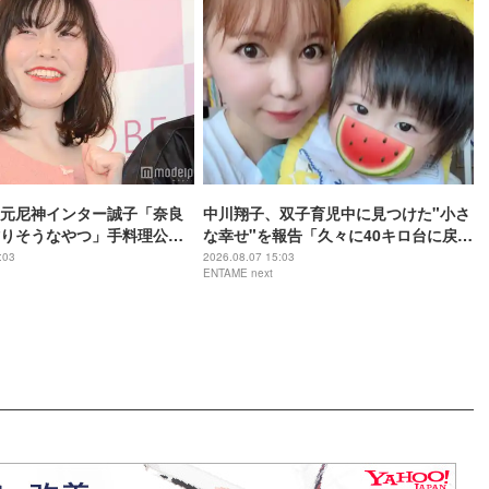
元尼神インター誠子「奈良
中川翔子、双子育児中に見つけた"小さ
りそうなやつ」手料理公開
な幸せ"を報告「久々に40キロ台に戻れ
のセンスが抜群」「こんが
た」
:03
2026.08.07 15:03
ENTAME next
最高」と反響