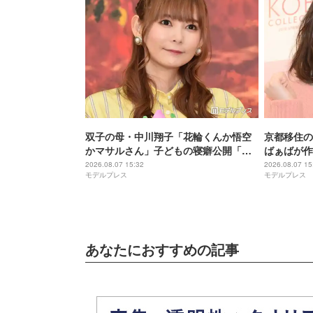
双子の母・中川翔子「花輪くんか悟空
京都移住の
かマサルさん」子どもの寝癖公開「芸
ばぁばが作
術的」「クセが強い」と反響
「アレンジ
2026.08.07 15:32
2026.08.07 15
モデルプレス
モデルプレス
り焼き色が
あなたにおすすめの記事