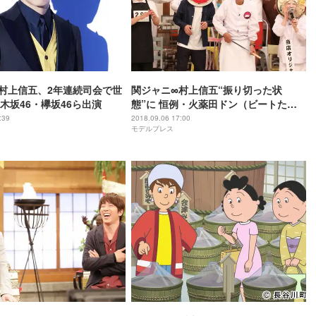
村上信五、2年連続司会で世
関ジャニ∞村上信五“振り切った状
木坂46・欅坂46ら出演
態”に 恒例・火薬田ドン（ビートたけ
し）中継も＜FNS27時間テレビ＞
:39
2018.09.06 17:00
モデルプレス