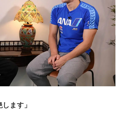
絶します」
Loaded
:
87.03%