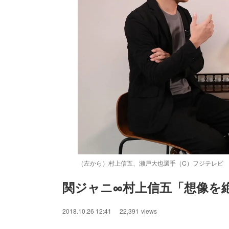
（左から）村上信五、瀬戸大也選手（C）フジテレビ
関ジャニ∞村上信五「想像を
/
Unmute
2018.10.26 12:41
22,391
views