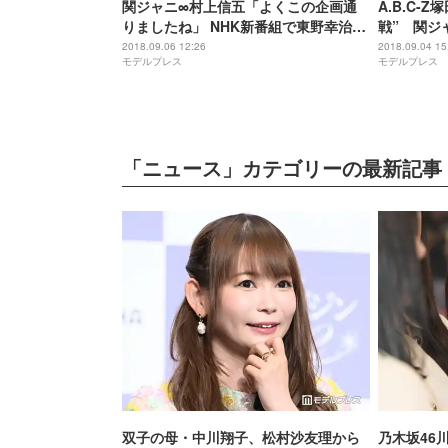
関ジャニ∞村上信五「よくこの企画通
A.B.C-
りましたね」 NHK新番組で東野幸治と
戦” 関ジ
タッグ
2018.09.06 12:26
2018.09.04 15
モデルプレス
モデルプレス
「ニュース」カテゴリーの最新記事
双子の母・中川翔子、松村沙友理から
乃木坂46