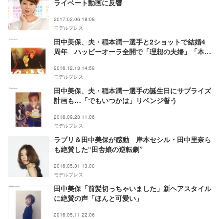
ライベート動画に反響
2017.02.06 18:08
モデルプレス
田中美保、夫・稲本潤一選手と2ショットで結婚4
周年 ハッピーオーラ全開で「理想の夫婦」「本当
に素敵」の声続々
2016.12.13 14:59
モデルプレス
田中美保、夫・稲本潤一選手の誕生日にサプライズ
計画も…「でもいつかは」リベンジ誓う
2016.09.23 11:06
モデルプレス
ラブリ＆田中美保が感動 岸本セシル・田中里奈ら
も絶賛した“田舎娘の逆転劇”
2016.05.31 13:00
モデルプレス
田中美保「前髪切っちゃいました」新ヘアスタイル
に絶賛の声「ほんと可愛い」
2016.05.11 22:06