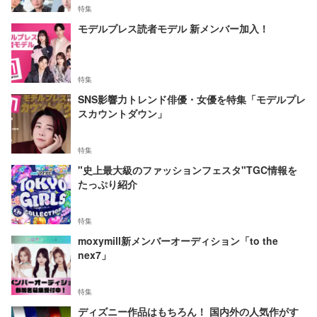
特集
モデルプレス読者モデル 新メンバー加入！
特集
SNS影響力トレンド俳優・女優を特集「モデルプレ
スカウントダウン」
特集
"史上最大級のファッションフェスタ"TGC情報を
たっぷり紹介
特集
moxymill新メンバーオーディション「to the
nex7」
特集
ディズニー作品はもちろん！ 国内外の人気作がす