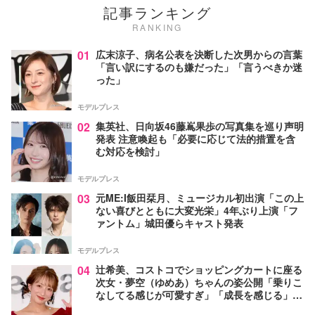
記事ランキング
RANKING
01
広末涼子、病名公表を決断した次男からの言葉
「言い訳にするのも嫌だった」「言うべきか迷
った」
モデルプレス
02
集英社、日向坂46藤嶌果歩の写真集を巡り声明
発表 注意喚起も「必要に応じて法的措置を含
む対応を検討」
モデルプレス
03
元ME:I飯田栞月、ミュージカル初出演「この上
ない喜びとともに大変光栄」4年ぶり上演「フ
ァントム」城田優らキャスト発表
モデルプレス
04
辻希美、コストコでショッピングカートに座る
次女・夢空（ゆめあ）ちゃんの姿公開「乗りこ
なしてる感じが可愛すぎ」「成長を感じる」の
声