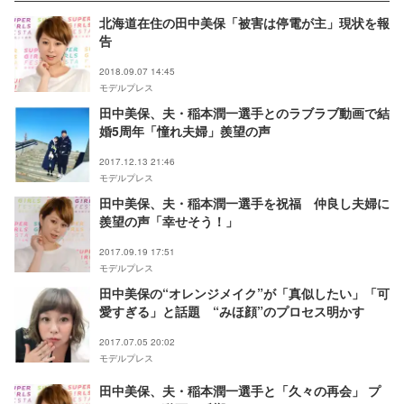
北海道在住の田中美保「被害は停電が主」現状を報
告
2018.09.07 14:45
モデルプレス
田中美保、夫・稲本潤一選手とのラブラブ動画で結
婚5周年「憧れ夫婦」羨望の声
2017.12.13 21:46
モデルプレス
田中美保、夫・稲本潤一選手を祝福 仲良し夫婦に
羨望の声「幸せそう！」
2017.09.19 17:51
モデルプレス
田中美保の“オレンジメイク”が「真似したい」「可
愛すぎる」と話題 “みほ顔”のプロセス明かす
2017.07.05 20:02
モデルプレス
田中美保、夫・稲本潤一選手と「久々の再会」 プ