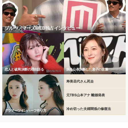
ブルーノマーズWEB独占インタビュー
恋人と破局 決断の理由語る
病名公表決断した息子の言葉
寿美花代さん死去
元TBS山本アナ 離婚発表
冷め切った夫婦関係の修復法
グラマーツインハーフ作り方