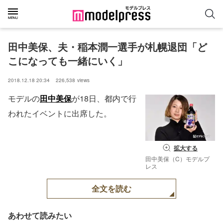
田中美保、夫・稲本潤一選手が札幌退団「ど
こになっても一緒にいく」
2018.12.18 20:34
226,538
views
モデルの
田中美保
が18日、都内で行
われたイベントに出席した。
拡大する
田中美保（C）モデルプ
レス
全文を読む
あわせて読みたい