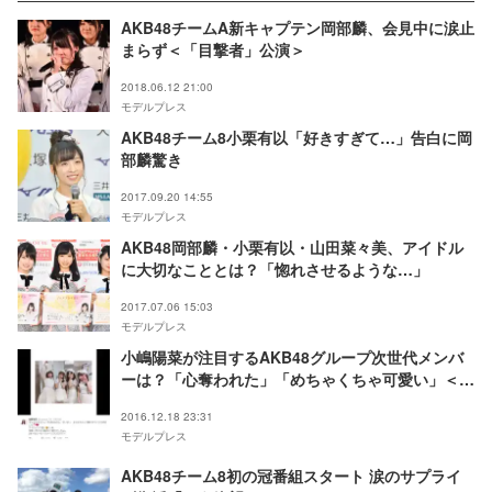
AKB48チームA新キャプテン岡部麟、会見中に涙止
まらず＜「目撃者」公演＞
2018.06.12 21:00
モデルプレス
AKB48チーム8小栗有以「好きすぎて…」告白に岡
部麟驚き
2017.09.20 14:55
モデルプレス
AKB48岡部麟・小栗有以・山田菜々美、アイドル
に大切なこととは？「惚れさせるような…」
2017.07.06 15:03
モデルプレス
小嶋陽菜が注目するAKB48グループ次世代メンバ
ーは？「心奪われた」「めちゃくちゃ可愛い」＜若
手メンバー5人プロフィール＞
2016.12.18 23:31
モデルプレス
AKB48チーム8初の冠番組スタート 涙のサプライ