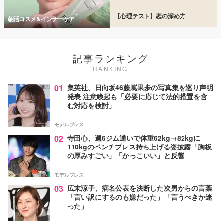
【心理テスト】恋の深め方
朝活コスメ＆インナーケア
記事ランキング
RANKING
01
集英社、日向坂46藤嶌果歩の写真集を巡り声明
発表 注意喚起も「必要に応じて法的措置を含
む対応を検討」
モデルプレス
02
寺田心、週6ジム通いで体重62kg→82kgに
110kgのベンチプレス持ち上げる姿披露「胸板
の厚みすごい」「かっこいい」と反響
モデルプレス
03
広末涼子、病名公表を決断した次男からの言葉
「言い訳にするのも嫌だった」「言うべきか迷
った」