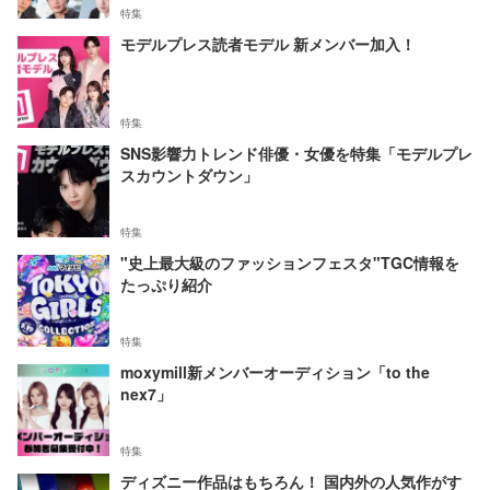
特集
モデルプレス読者モデル 新メンバー加入！
特集
SNS影響力トレンド俳優・女優を特集「モデルプレ
スカウントダウン」
特集
"史上最大級のファッションフェスタ"TGC情報を
たっぷり紹介
特集
moxymill新メンバーオーディション「to the
nex7」
特集
ディズニー作品はもちろん！ 国内外の人気作がす