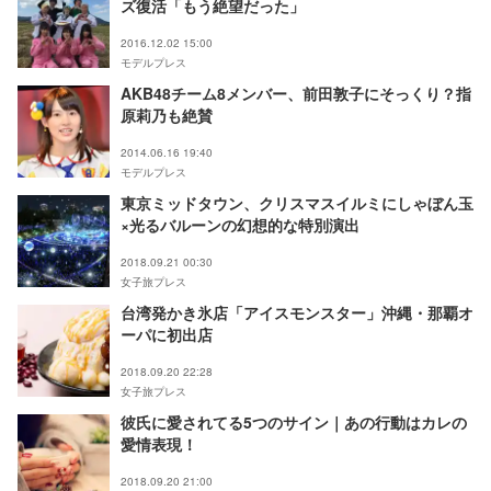
ズ復活「もう絶望だった」
2016.12.02 15:00
モデルプレス
AKB48チーム8メンバー、前田敦子にそっくり？指
原莉乃も絶賛
2014.06.16 19:40
モデルプレス
東京ミッドタウン、クリスマスイルミにしゃぼん玉
×光るバルーンの幻想的な特別演出
2018.09.21 00:30
女子旅プレス
台湾発かき氷店「アイスモンスター」沖縄・那覇オ
ーパに初出店
2018.09.20 22:28
女子旅プレス
彼氏に愛されてる5つのサイン｜あの行動はカレの
愛情表現！
2018.09.20 21:00