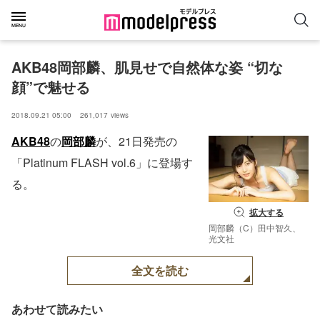
AKB48岡部麟、肌見せで自然体な姿 “切な
顔”で魅せる
2018.09.21 05:00
261,017
views
AKB48
の
岡部麟
が、21日発売の
「Platinum FLASH vol.6」に登場す
る。
拡大する
岡部麟（C）田中智久、
光文社
全文を読む
あわせて読みたい