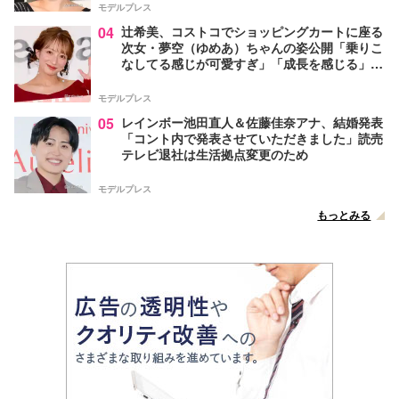
モデルプレス
04
辻希美、コストコでショッピングカートに座る
次女・夢空（ゆめあ）ちゃんの姿公開「乗りこ
なしてる感じが可愛すぎ」「成長を感じる」の
声
モデルプレス
05
レインボー池田直人＆佐藤佳奈アナ、結婚発表
「コント内で発表させていただきました」読売
テレビ退社は生活拠点変更のため
モデルプレス
もっとみる