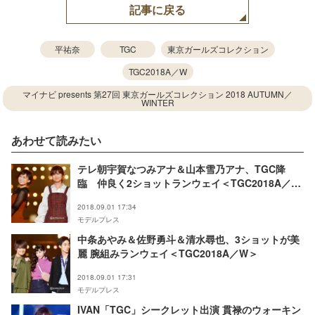
記事に戻る
平祐奈
TGC
東京ガールズコレクション
TGC2018A／W
マイナビ presents 第27回 東京ガールズコレクション 2018 AUTUMN／
WINTER
あわせて読みたい
テレ朝宇賀なつみアナ＆山本雪乃アナ、TGC降
臨 仲良く2ショットランウェイ＜TGC2018A／W
＞
2018.09.01 17:34
モデルプレス
中条あやみ＆佐野勇斗＆清水尋也、3ショットが美
麗 腕組みランウェイ＜TGC2018A／W＞
2018.09.01 17:31
モデルプレス
IVAN「TGC」シークレット出演 貫禄のウォーキン