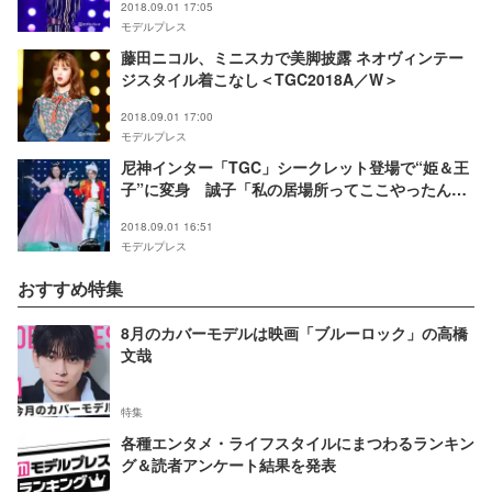
2018.09.01 17:05
モデルプレス
藤田ニコル、ミニスカで美脚披露 ネオヴィンテー
ジスタイル着こなし＜TGC2018A／W＞
2018.09.01 17:00
モデルプレス
尼神インター「TGC」シークレット登場で“姫＆王
子”に変身 誠子「私の居場所ってここやったん
や」＜TGC2018A／W＞
2018.09.01 16:51
モデルプレス
おすすめ特集
8月のカバーモデルは映画「ブルーロック」の高橋
文哉
特集
各種エンタメ・ライフスタイルにまつわるランキン
グ＆読者アンケート結果を発表