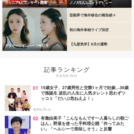
ジュニア9人コンサート開幕
ノノガ2人ユニットデビュー
芸能界で海外移住の報告続々
初の海外単独ライブ決定
【九星気学】8月の運勢
グラマーツインハーフ作り方
記事ランキング
RANKING
01
15歳女子、27歳男性と交際1ヶ月で妊娠…36歳
で孫誕生 波乱の人生に人気タレント思わずツ
ッコミ「だいぶ危ねえよ！」
モデルプレス
02
有働由美子「こんなもんです一人暮らしの朝ご
はん」野菜を使った手料理公開「作ってみた
い」「ヘルシーで美味しそう」と反響