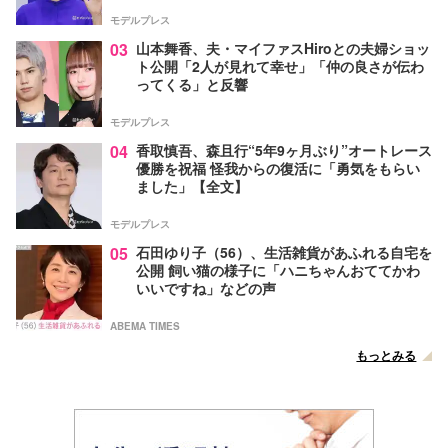
モデルプレス
03
山本舞香、夫・マイファスHiroとの夫婦ショッ
ト公開「2人が見れて幸せ」「仲の良さが伝わ
ってくる」と反響
モデルプレス
04
香取慎吾、森且行“5年9ヶ月ぶり”オートレース
優勝を祝福 怪我からの復活に「勇気をもらい
ました」【全文】
モデルプレス
05
石田ゆり子（56）、生活雑貨があふれる自宅を
公開 飼い猫の様子に「ハニちゃんおててかわ
いいですね」などの声
ABEMA TIMES
もっとみる