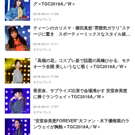
グ＜TGC2018A／W＞
2018.09.01 17:29
モデルプレス
ティーンのカリスマ・横田真悠“雰囲気ガラリ”ステ
ージに驚き スポーティーミックスなスタイル披露
＜TGC2018A／W＞
2018.09.01 17:11
モデルプレス
「高嶺の花」コスプレ姿で話題の高橋ひかる、モテ
オーラ全開 美しいうなじ覗く＜TGC2018A／W＞
2018.09.01 17:08
モデルプレス
香里奈、サプライズ出演で会場沸かす 安室奈美恵
に捧ぐランウェイ＜TGC2018A／W＞
2018.09.01 17:07
モデルプレス
“安室奈美恵FOREVER”大ファン・木下優樹菜のラ
ンウェイが胸熱＜TGC2018A／W＞