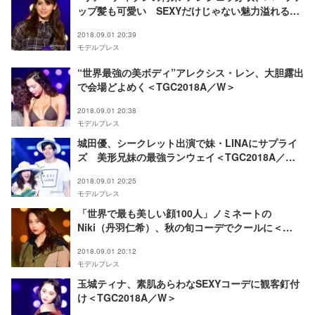
ップ髪も可愛い SEXYだけじゃない魅力溢れる＜
TGC2018A／W＞
2018.09.01 20:39
モデルプレス
“世界最強の美ボディ”アレクシス・レン、大胆露出
で会場どよめく＜TGC2018A／W＞
2018.09.01 20:38
モデルプレス
城田優、シークレット出演で妹・LINAにサプライ
ズ 美形兄妹の最強ランウェイ＜TGC2018A／W
＞
2018.09.01 20:25
モデルプレス
「世界で最も美しい顔100人」ノミネートの
Niki（丹羽仁希）、秋の旬コーデでクールに＜
TGC2018A／W＞
2018.09.01 20:12
モデルプレス
玉城ティナ、素肌あらわなSEXYコーデに観客釘付
け＜TGC2018A／W＞