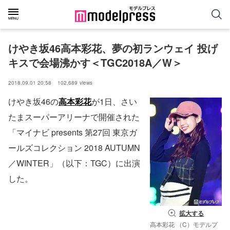
けやき坂46高本彩花、夢の初ランウェイ 投げ
キスで会場沸かす＜TGC2018A／W＞
2018.09.01 20:58
102,689
views
けやき坂46の
高本彩花
が1日、さい
たまスーパーアリーナで開催された
「マイナビ presents 第27回 東京ガ
ールズコレクション 2018 AUTUMN
／WINTER」（以下：TGC）に出演
した。
拡大する
高本彩花 （C）モデルプ