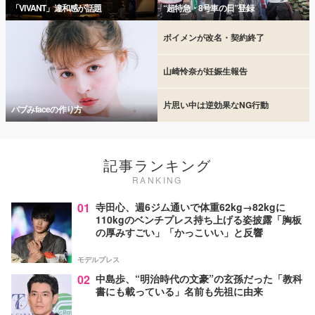
「VIVANT」違和感が話題
“超特急・8号車の日”登録
ボイメンが改名・契約終了
山崎怜奈が妊娠生報告
片思い中は逆効果なNG行動
バブみfaceの作り方
記事ランキング
RANKING
01
寺田心、週6ジム通いで体重62kg→82kgに
110kgのベンチプレス持ち上げる姿披露「胸板
の厚みすごい」「かっこいい」と反響
モデルプレス
02
中島歩、“明治時代の文豪”の玄孫だった「教科
書にも載っている」名前も先祖に由来