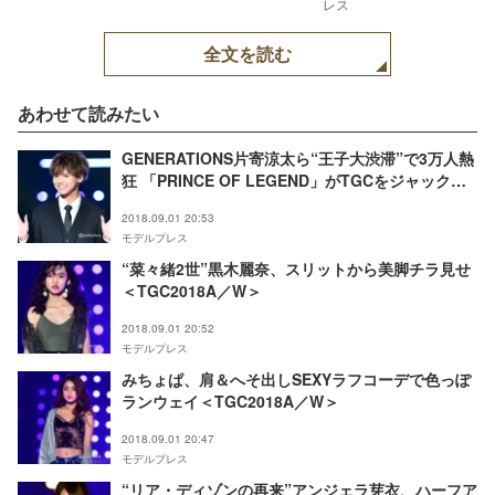
レス
全文を読む
あわせて読みたい
GENERATIONS片寄涼太ら“王子大渋滞”で3万人熱
狂 「PRINCE OF LEGEND」がTGCをジャック＜
TGC2018A／W＞
2018.09.01 20:53
モデルプレス
“菜々緒2世”黒木麗奈、スリットから美脚チラ見せ
＜TGC2018A／W＞
2018.09.01 20:52
モデルプレス
みちょぱ、肩＆へそ出しSEXYラフコーデで色っぽ
ランウェイ＜TGC2018A／W＞
2018.09.01 20:47
モデルプレス
“リア・ディゾンの再来”アンジェラ芽衣、ハーフア