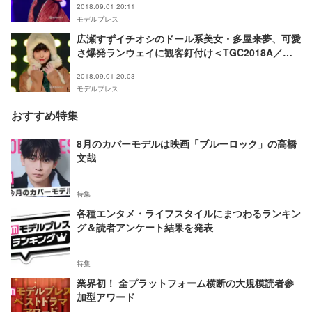
2018.09.01 20:11
モデルプレス
広瀬すずイチオシのドール系美女・多屋来夢、可愛
さ爆発ランウェイに観客釘付け＜TGC2018A／W
＞
2018.09.01 20:03
モデルプレス
おすすめ特集
8月のカバーモデルは映画「ブルーロック」の高橋
文哉
特集
各種エンタメ・ライフスタイルにまつわるランキン
グ＆読者アンケート結果を発表
特集
業界初！ 全プラットフォーム横断の大規模読者参
加型アワード