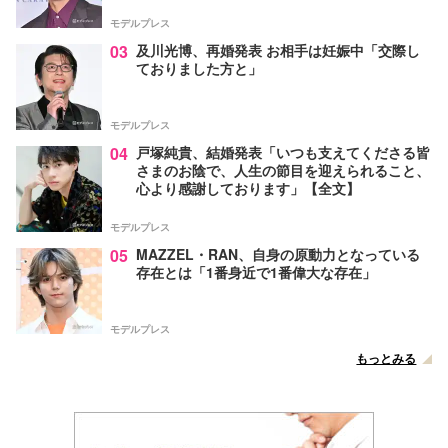
モデルプレス
03
及川光博、再婚発表 お相手は妊娠中「交際し
ておりました方と」
モデルプレス
04
戸塚純貴、結婚発表「いつも支えてくださる皆
さまのお陰で、人生の節目を迎えられること、
心より感謝しております」【全文】
モデルプレス
05
MAZZEL・RAN、自身の原動力となっている
存在とは「1番身近で1番偉大な存在」
モデルプレス
もっとみる