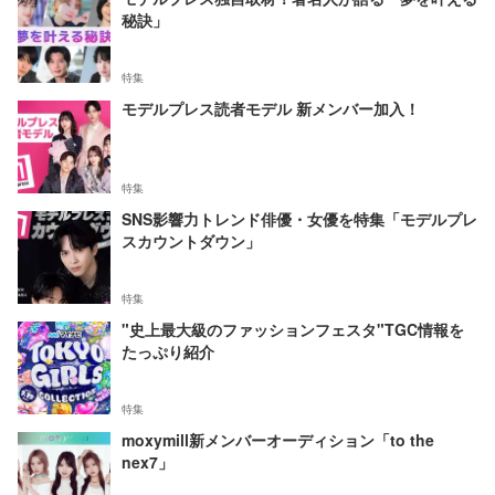
秘訣」
特集
モデルプレス読者モデル 新メンバー加入！
特集
SNS影響力トレンド俳優・女優を特集「モデルプレ
スカウントダウン」
特集
"史上最大級のファッションフェスタ"TGC情報を
たっぷり紹介
特集
moxymill新メンバーオーディション「to the
nex7」