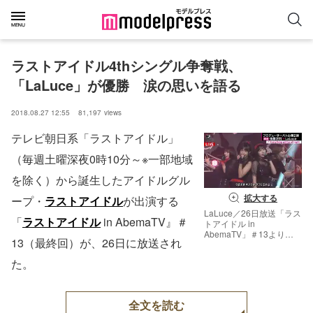
ラストアイドル4thシングル争奪戦、
「LaLuce」が優勝　涙の思いを語る
2018.08.27 12:55
81,197
views
テレビ朝日系「ラストアイドル」
（毎週土曜深夜0時10分～※一部地域
を除く）から誕生したアイドルグル
拡大する
ープ・
ラストアイドル
が出演する
LaLuce／26日放送「ラス
「
ラストアイドル
in AbemaTV』＃
トアイドル in
AbemaTV」＃13より
13（最終回）が、26日に放送され
（C）AbemaTV
た。
全文を読む