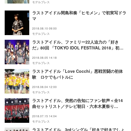
モデルプレス
ラストアイドル間島和奏「ヒモメン」で初実写ドラ
マ
2018.08.10 09:00
モデルプレス
ラストアイドル、ファミリー22人迫力の「好き
だ」80回 「TOKYO IDOL FESTIVAL 2018」初出
演＜写真特集／セットリスト＞
2018.08.05 14:18
モデルプレス
ラストアイドル「Love Cocchi」悪戦苦闘の初体
験 ロケでもバトルに
2018.08.04 12:00
モデルプレス
ラストアイドル、突然の告知にファン歓声＜全14
曲セットリスト／テレビ朝日・六本木夏祭り
SUMMER STATION＞
2018.07.15 14:04
モデルプレス
ラストアイドル、3rdシングル「好きで好きでしょ