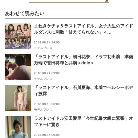
あわせて読みたい
まねきケチャ＆ラストアイドル、女子大生のアイド
ルダンスに刺激「甘えてられない」＜
UNIDOL2018 夏の陣＞
2018.08.24 14:05
モデルプレス
「ラストアイドル」朝日花奈、ドラマ初出演 準備
万端で菅田将暉と共演＜dele＞
2018.08.24 09:00
モデルプレス
「ラストアイドル」石川夏海、水着でヘルシーボデ
ィ披露
2018.08.18 00:00
モデルプレス
ラストアイドル安田愛里「今世紀最大級に緊張」オ
ファーに驚き
2018.08.16 06:00