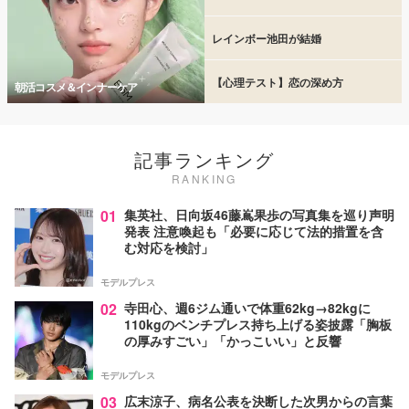
レインボー池田が結婚
【心理テスト】恋の深め方
朝活コスメ＆インナーケア
記事ランキング
RANKING
01
集英社、日向坂46藤嶌果歩の写真集を巡り声明
発表 注意喚起も「必要に応じて法的措置を含
む対応を検討」
モデルプレス
02
寺田心、週6ジム通いで体重62kg→82kgに
110kgのベンチプレス持ち上げる姿披露「胸板
の厚みすごい」「かっこいい」と反響
モデルプレス
03
広末涼子、病名公表を決断した次男からの言葉