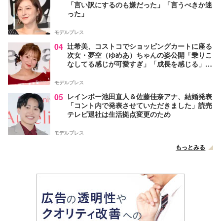
「言い訳にするのも嫌だった」「言うべきか迷
った」
モデルプレス
04
辻希美、コストコでショッピングカートに座る
次女・夢空（ゆめあ）ちゃんの姿公開「乗りこ
なしてる感じが可愛すぎ」「成長を感じる」の
声
モデルプレス
05
レインボー池田直人＆佐藤佳奈アナ、結婚発表
「コント内で発表させていただきました」読売
テレビ退社は生活拠点変更のため
モデルプレス
もっとみる