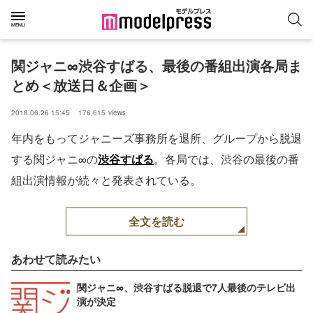
関ジャニ∞渋谷すばる、最後の番組出演各局ま
とめ＜放送日＆企画＞
2018.06.26 15:45
176,615
views
年内をもってジャニーズ事務所を退所、グループから脱退
する関ジャニ∞の
渋谷すばる
。各局では、渋谷の最後の番
組出演情報が続々と発表されている。
全文を読む
あわせて読みたい
関ジャニ∞、渋谷すばる脱退で7人最後のテレビ出
演が決定