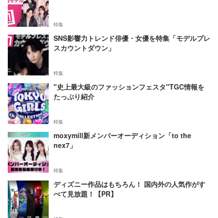
特集
SNS影響力トレンド俳優・女優を特集「モデルプレ
スカウントダウン」
特集
"史上最大級のファッションフェスタ"TGC情報を
たっぷり紹介
特集
moxymill新メンバーオーディション「to the
nex7」
特集
ディズニー作品はもちろん！ 国内外の人気作がす
べて見放題！【PR】