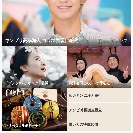
キンプリ高橋海人 コラボ実現に感激
「ブラッサム」ポスター公開
深澤 有田とのテンポ手応え
ヒカキン 二千万寄付
アソビ 米国拠点設立
賢い人の特徴20個
ハリポタコラボドーナツ