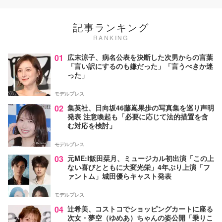
記事ランキング
RANKING
01
広末涼子、病名公表を決断した次男からの言葉
「言い訳にするのも嫌だった」「言うべきか迷
った」
モデルプレス
02
集英社、日向坂46藤嶌果歩の写真集を巡り声明
発表 注意喚起も「必要に応じて法的措置を含
む対応を検討」
モデルプレス
03
元ME:I飯田栞月、ミュージカル初出演「この上
ない喜びとともに大変光栄」4年ぶり上演「フ
ァントム」城田優らキャスト発表
モデルプレス
04
辻希美、コストコでショッピングカートに座る
次女・夢空（ゆめあ）ちゃんの姿公開「乗りこ