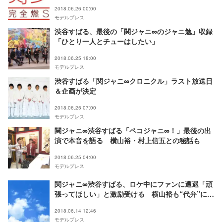
2018.06.26 00:00
モデルプレス
渋谷すばる、最後の「関ジャニ∞のジャニ勉」収録
「ひとり一人とチューはしたい」
2018.06.25 18:00
モデルプレス
渋谷すばる「関ジャニ∞クロニクル」ラスト放送日
＆企画が決定
2018.06.25 07:00
モデルプレス
関ジャニ∞渋谷すばる「ペコジャニ∞！」最後の出
演で本音を語る 横山裕・村上信五との秘話も
2018.06.25 04:00
モデルプレス
関ジャニ∞渋谷すばる、ロケ中にファンに遭遇「頑
張ってほしい」と激励受ける 横山裕も“代弁”に感
謝
2018.06.14 12:46
モデルプレス