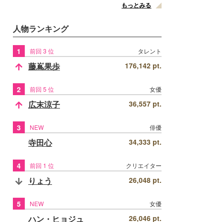
もっとみる
人物ランキング
1
前回 3 位
タレント
藤嶌果歩
176,142 pt.
2
前回 5 位
女優
広末涼子
36,557 pt.
3
NEW
俳優
寺田心
34,333 pt.
4
前回 1 位
クリエイター
りょう
26,048 pt.
5
NEW
女優
ハン・ヒョジュ
26,046 pt.