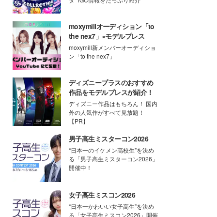
moxymillオーディション「to
the nex7」×モデルプレス
moxymill新メンバーオーディショ
ン「to the nex7」
ディズニープラスのおすすめ
作品をモデルプレスが紹介！
ディズニー作品はもちろん！ 国内
外の人気作がすべて見放題！
【PR】
男子高生ミスターコン2026
“日本一のイケメン高校生”を決め
る「男子高生ミスターコン2026」
開催中！
女子高生ミスコン2026
“日本一かわいい女子高生”を決め
る「女子高生ミスコン2026」開催