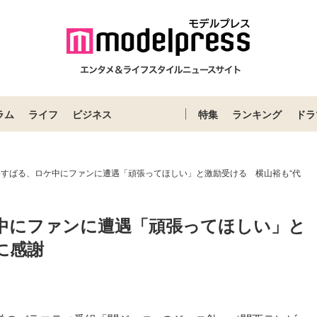
ラム
ライフ
ビジネス
特集
ランキング
ドラ
谷すばる、ロケ中にファンに遭遇「頑張ってほしい」と激励受ける 横山裕も“代
中にファンに遭遇「頑張ってほしい」と
に感謝
Loaded
:
52.23%