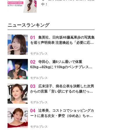
中！
ニュースランキング
01
集英社、日向坂46藤嶌果歩の写真集
を巡り声明発表 注意喚起も「必要に応じ
て法的措置を含む対応を検討」
モデルプレス
02
寺田心、週6ジム通いで体重
62kg→82kgに 110kgのベンチプレス持
ち上げる姿披露「胸板の厚みすごい」
「かっこいい」と反響
モデルプレス
03
広末涼子、病名公表を決断した次男
からの言葉「言い訳にするのも嫌だっ
た」「言うべきか迷った」
モデルプレス
04
辻希美、コストコでショッピングカ
ートに座る次女・夢空（ゆめあ）ちゃん
の姿公開「乗りこなしてる感じが可愛す
ぎ」「成長を感じる」の声
モデルプレス