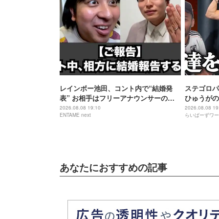
レインボー池田、コント内で“結婚発
ステゴロパ
表” お相手はフリーアナウンサーの佐
ひゅうがの
藤佳奈
2026.08.08 19:10
2026.08.08 19
ENTAME next
らいばーずワー
あなたにおすすめの記事