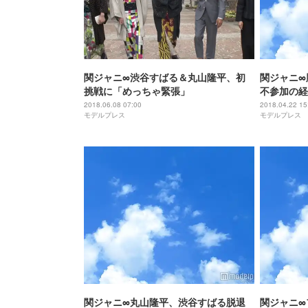
関ジャニ∞渋谷すばる＆丸山隆平、初
関ジャニ∞
挑戦に「めっちゃ緊張」
不参加の経
ほど分かる
2018.06.08 07:00
2018.04.22 15
モデルプレス
モデルプレス
関ジャニ∞丸山隆平、渋谷すばる脱退
関ジャニ∞