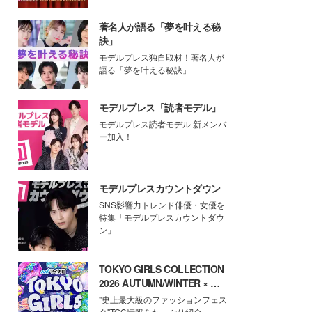
著名人が語る「夢を叶える秘
訣」
モデルプレス独自取材！著名人が
語る「夢を叶える秘訣」
モデルプレス「読者モデル」
モデルプレス読者モデル 新メンバ
ー加入！
モデルプレスカウントダウン
SNS影響力トレンド俳優・女優を
特集「モデルプレスカウントダウ
ン」
TOKYO GIRLS COLLECTION
2026 AUTUMN/WINTER × モ
デルプレス
"史上最大級のファッションフェス
タ"TGC情報をたっぷり紹介