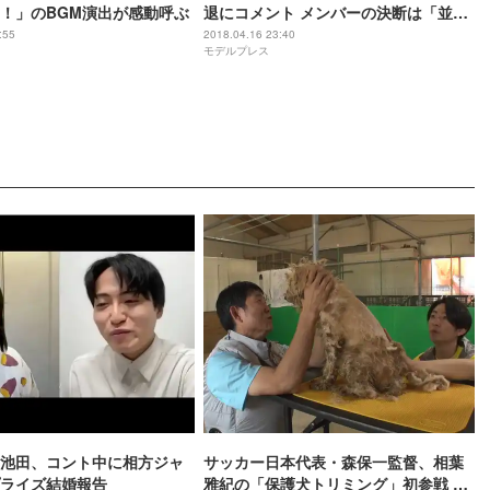
！」のBGM演出が感動呼ぶ
退にコメント メンバーの決断は「並大
抵のことではない」
:55
2018.04.16 23:40
モデルプレス
池田、コント中に相方ジャ
サッカー日本代表・森保一監督、相葉
ライズ結婚報告
雅紀の「保護犬トリミング」初参戦 ド