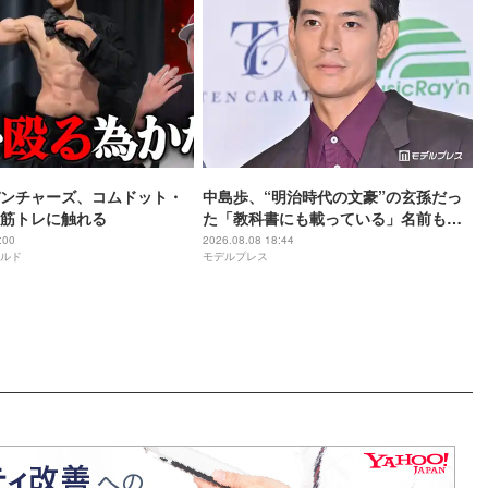
ンチャーズ、コムドット・
中島歩、“明治時代の文豪”の玄孫だっ
筋トレに触れる
た「教科書にも載っている」名前も先
祖に由来
:00
2026.08.08 18:44
ルド
モデルプレス