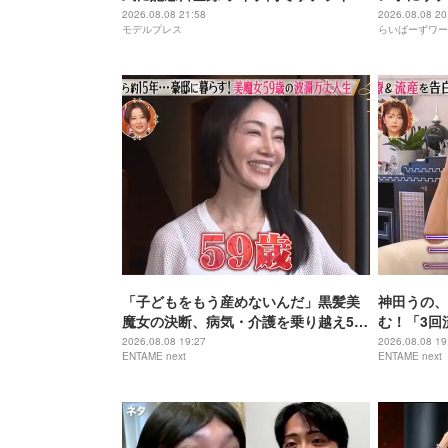
発表
2026.08.08 21:58
2026.08.08 20
モデルプレス
らいばーずワー
「子どもをもう産めないんだ」黒髪美
神田うの、
魔女の決断、病気・介護を乗り越え56
む！「3回
歳で“おばあちゃん”に
身の過去を
2026.08.08 19:27
2026.08.08 19
ENTAME next
ENTAME next