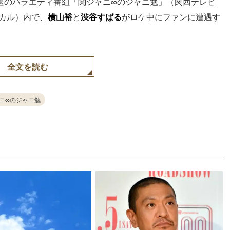
放送のバラエティ番組「関ジャニ∞のジャニ勉」（関西テレビ
ーカル）内で、
横山裕
と
渋谷すばる
がロケ中にファンに遭遇す
全文を読む
ニ∞のジャニ勉