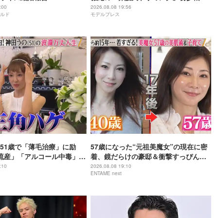
リームチームで心込めて挑む【24時間
:00
2026.08.08 19:56
ルド
モデルプレス
テレビ49】
51歳で「薄毛治療」に励
57歳になった“元祖美魔女”の現在に密
流産」「アルコール中毒」自
着、鏡だらけの豪邸＆衝撃すっぴん姿
赤裸々告白
を披露
:10
2026.08.08 19:10
ENTAME next