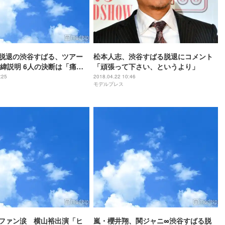
脱退の渋谷すばる、ツアー
松本人志、渋谷すばる脱退にコメント
緯説明 6人の決断は「痛い
「頑張って下さい、というより」
」
:25
2018.04.22 10:46
モデルプレス
ファン涙 横山裕出演「ヒ
嵐・櫻井翔、関ジャニ∞渋谷すばる脱