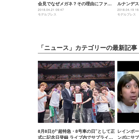
会見でなぜメガネ？その理由にファン
ルナンデス
感涙
2018.04.21 09:47
2018.04.19 16
モデルプレス
モデルプレス
「ニュース」カテゴリーの最新記事
8月8日が“超特急・8号車の日”として正
レインボー
式に記念日登録 ライブ内でサプライズ
ンボにサプ