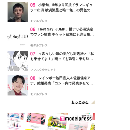
05
小栗旬、5年ぶり民放ドラマレギュ
ラー出演 横浜流星と唯一無二の異色のバ
ディで初共演【LOST10】
モデルプレス
06
Hey! Say! JUMP、横アリ公演決定
でファン歓喜 チケット価格にも注目集ま
る「激アツ」「平成に戻ったみたい」
モデルプレス
07
＜図々しい娘の友だち対処法＞「私
も乗せてよ！」断っても強引に乗り込ん
でくる友だち【第1話まんが】
ママスタ☆セレクト
08
レインボー池田直人＆佐藤佳奈ア
ナ、結婚発表「コント内で発表させてい
ただきました」読売テレビ退社は生活拠
点変更のため
モデルプレス
もっとみる