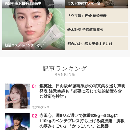
再婚発表 お相手は妊娠中
ラスト30秒で状況一変
「ウマ娘」声優 結婚発表
鈴木砂羽 子宮筋腫摘出
都合のよい恋を卒業するには
朝活コスメ＆インナーケア
記事ランキング
RANKING
01
集英社、日向坂46藤嶌果歩の写真集を巡り声明
発表 注意喚起も「必要に応じて法的措置を含
む対応を検討」
モデルプレス
02
寺田心、週6ジム通いで体重62kg→82kgに
110kgのベンチプレス持ち上げる姿披露「胸板
の厚みすごい」「かっこいい」と反響