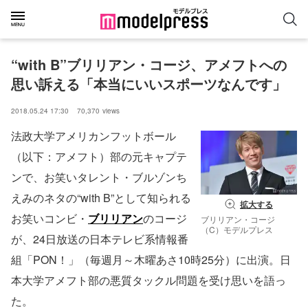
“with B”ブリリアン・コージ、アメフトへの
思い訴える「本当にいいスポーツなんです」
2018.05.24 17:30
70,370
views
法政大学アメリカンフットボール
（以下：アメフト）部の元キャプテ
ンで、お笑いタレント・ブルゾンち
えみのネタの“with B”として知られる
拡大する
お笑いコンビ・
ブリリアン
のコージ
ブリリアン・コージ
（C）モデルプレス
が、24日放送の日本テレビ系情報番
組「PON！」（毎週月～木曜あさ10時25分）に出演。日
本大学アメフト部の悪質タックル問題を受け思いを語っ
た。