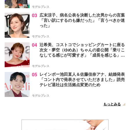
モデルプレス
03
広末涼子、病名公表を決断した次男からの言葉
「言い訳にするのも嫌だった」「言うべきか迷
った」
モデルプレス
04
辻希美、コストコでショッピングカートに座る
次女・夢空（ゆめあ）ちゃんの姿公開「乗りこ
なしてる感じが可愛すぎ」「成長を感じる」の
声
モデルプレス
05
レインボー池田直人＆佐藤佳奈アナ、結婚発表
「コント内で発表させていただきました」読売
テレビ退社は生活拠点変更のため
モデルプレス
もっとみる