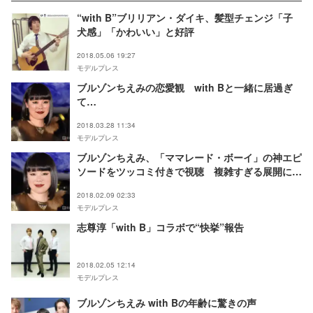
“with B”ブリリアン・ダイキ、髪型チェンジ「子
犬感」「かわいい」と好評
2018.05.06 19:27
モデルプレス
ブルゾンちえみの恋愛観 with Bと一緒に居過ぎ
て…
2018.03.28 11:34
モデルプレス
ブルゾンちえみ、「ママレード・ボーイ」の神エピ
ソードをツッコミ付きで視聴 複雑すぎる展開に
「こども、わかる？笑」
2018.02.09 02:33
モデルプレス
志尊淳「with B」コラボで“快挙”報告
2018.02.05 12:14
モデルプレス
ブルゾンちえみ with Bの年齢に驚きの声