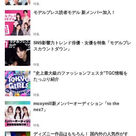
特集
モデルプレス読者モデル 新メンバー加入！
特集
SNS影響力トレンド俳優・女優を特集「モデルプレ
スカウントダウン」
特集
"史上最大級のファッションフェスタ"TGC情報を
たっぷり紹介
特集
moxymill新メンバーオーディション「to the
nex7」
特集
ディズニー作品はもちろん！ 国内外の人気作がす