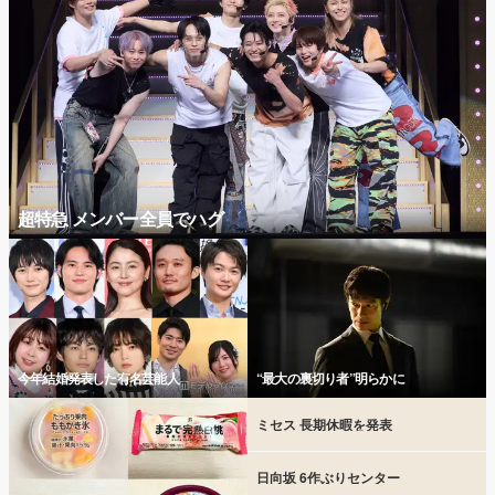
超特急 メンバー全員でハグ
今年結婚発表した有名芸能人
“最大の裏切り者”明らかに
ミセス 長期休暇を発表
日向坂 6作ぶりセンター