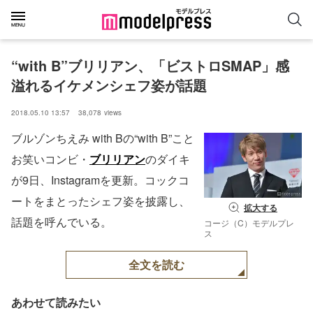
“with B”ブリリアン、「ビストロSMAP」感
溢れるイケメンシェフ姿が話題
2018.05.10 13:57
38,078
views
ブルゾンちえみ with Bの“with B”こと
お笑いコンビ・
ブリリアン
のダイキ
が9日、Instagramを更新。コックコ
ートをまとったシェフ姿を披露し、
拡大する
話題を呼んでいる。
コージ（C）モデルプレ
ス
全文を読む
あわせて読みたい