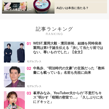
AI占いは本当に当たる？
桃アイス本音レビュー
記事ランキング
RANKING
01
WEST.重岡大毅・濱田崇裕、結婚を同時発表
重岡は第1子誕生伝える「決して当たり前では
ない、尊いものでした」【全文】
モデルプレス
02
中島歩、“明治時代の文豪”の玄孫だった「教科
書にも載っている」名前も先祖に由来
モデルプレス
03
峯岸みなみ、YouTuber夫からの“不意打ちキ
ス”明かす「暗闇の密室で…」「久しぶりに夫
にドキッと」