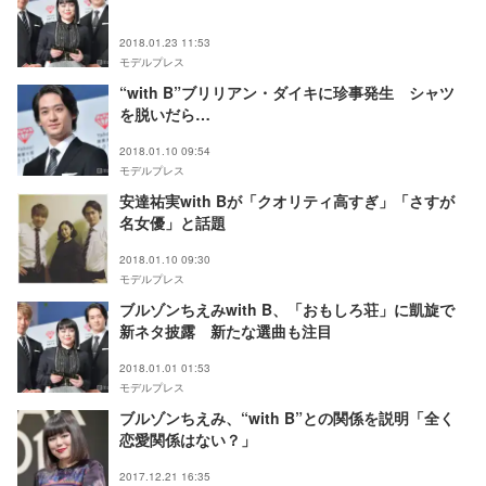
2018.01.23 11:53
モデルプレス
“with B”ブリリアン・ダイキに珍事発生 シャツ
を脱いだら…
2018.01.10 09:54
モデルプレス
安達祐実with Bが「クオリティ高すぎ」「さすが
名女優」と話題
2018.01.10 09:30
モデルプレス
ブルゾンちえみwith B、「おもしろ荘」に凱旋で
新ネタ披露 新たな選曲も注目
2018.01.01 01:53
モデルプレス
ブルゾンちえみ、“with B”との関係を説明「全く
恋愛関係はない？」
2017.12.21 16:35