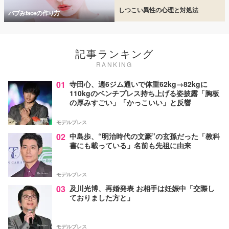
しつこい異性の心理と対処法
バブみfaceの作り方
記事ランキング
RANKING
01
寺田心、週6ジム通いで体重62kg→82kgに
110kgのベンチプレス持ち上げる姿披露「胸板
の厚みすごい」「かっこいい」と反響
モデルプレス
02
中島歩、“明治時代の文豪”の玄孫だった「教科
書にも載っている」名前も先祖に由来
モデルプレス
03
及川光博、再婚発表 お相手は妊娠中「交際し
ておりました方と」
モデルプレス