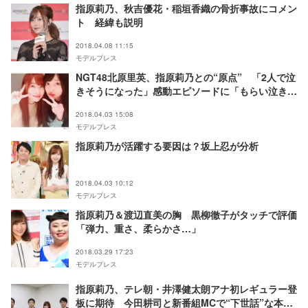
指原莉乃、秋吉優花・稲垣香織の骨折事故にコメン
ト 経緯も説明
2018.04.08 11:15
モデルプレス
NGT48北原里英、指原莉乃との“原点” 「2人で泣
きそうになった」感動エピソードに「もらい泣きす
る」「深イイ」と反響
2018.04.03 15:08
モデルプレス
指原莉乃が活躍する要因は？坂上忍が分析
2018.04.03 10:12
モデルプレス
指原莉乃＆渡辺直美の胸 黒柳徹子がタッチで評価
「弾力、重さ、柔らかさ…」
2018.03.29 17:23
モデルプレス
指原莉乃、テレ朝・井澤健太朗アナ初レギュラー登
板に期待 今田耕司と新番組MCで“下世話”な本領