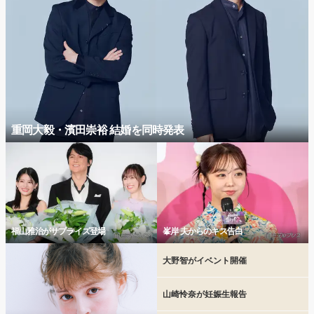
重岡大毅・濱田崇裕 結婚を同時発表
福山雅治がサプライズ登場
峯岸 夫からのキス告白
大野智がイベント開催
山崎怜奈が妊娠生報告