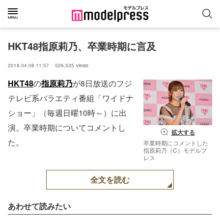
HKT48指原莉乃、卒業時期に言及
2018.04.08 11:57
526,535
views
HKT48
の
指原莉乃
が8日放送のフジ
テレビ系バラエティ番組「ワイドナ
ショー」（毎週日曜10時～）に出
演。卒業時期についてコメントし
拡大する
た。
卒業時期にコメントした
指原莉乃（C）モデルプ
レス
全文を読む
あわせて読みたい