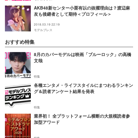
AKB48新センター小栗有以の抜擢理由は？渡辺麻
友も後継者として期待＜プロフィール＞
2018.03.19 22:19
モデルプレス
おすすめ特集
8月のカバーモデルは映画「ブルーロック」の高橋
文哉
特集
各種エンタメ・ライフスタイルにまつわるランキン
グ＆読者アンケート結果を発表
特集
業界初！ 全プラットフォーム横断の大規模読者参
加型アワード