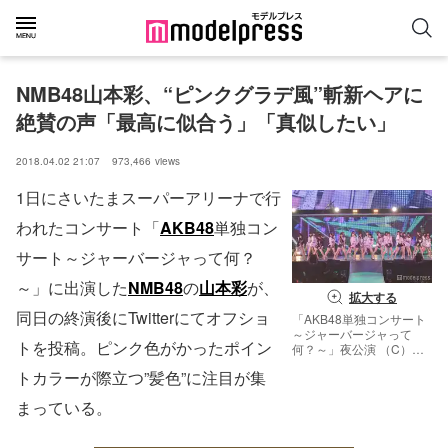
NMB48山本彩、“ピンクグラデ風”斬新ヘアに
絶賛の声「最高に似合う」「真似したい」
2018.04.02 21:07
973,466
views
1日にさいたまスーパーアリーナで行
われたコンサート「
AKB48
単独コン
サート～ジャーバージャって何？
～」に出演した
NMB48
の
山本彩
が、
拡大する
同日の終演後にTwitterにてオフショ
「AKB48単独コンサート
～ジャーバージャって
トを投稿。ピンク色がかったポイン
何？～」夜公演 （C）モ
デルプレス
トカラーが際立つ”髪色”に注目が集
まっている。