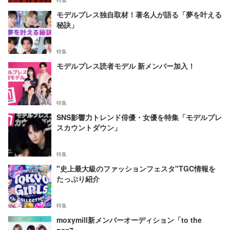
特集
モデルプレス独自取材！著名人が語る「夢を叶える
秘訣」
特集
モデルプレス読者モデル 新メンバー加入！
特集
SNS影響力トレンド俳優・女優を特集「モデルプレ
スカウントダウン」
特集
"史上最大級のファッションフェスタ"TGC情報を
たっぷり紹介
特集
moxymill新メンバーオーディション「to the