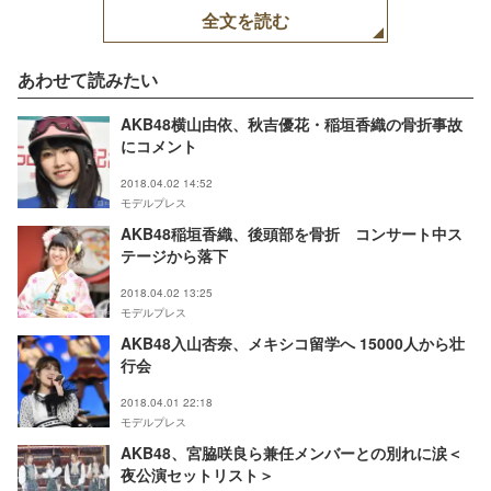
全文を読む
あわせて読みたい
AKB48横山由依、秋吉優花・稲垣香織の骨折事故
にコメント
2018.04.02 14:52
モデルプレス
AKB48稲垣香織、後頭部を骨折 コンサート中ス
テージから落下
2018.04.02 13:25
モデルプレス
AKB48入山杏奈、メキシコ留学へ 15000人から壮
行会
2018.04.01 22:18
モデルプレス
AKB48、宮脇咲良ら兼任メンバーとの別れに涙＜
夜公演セットリスト＞