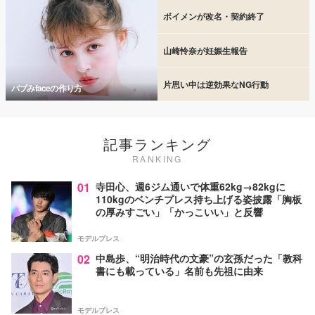
ボイメンが改名・契約終了
山崎怜奈が妊娠生報告
片思い中は逆効果なNG行動
バブみfaceの作り方
記事ランキング
RANKING
01
寺田心、週6ジム通いで体重62kg→82kgに
110kgのベンチプレス持ち上げる姿披露「胸板
の厚みすごい」「かっこいい」と反響
モデルプレス
02
中島歩、“明治時代の文豪”の玄孫だった「教科
書にも載っている」名前も先祖に由来
モデルプレス