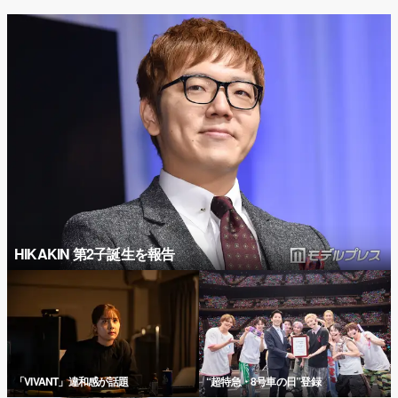
HIKAKIN 第2子誕生を報告
「VIVANT」違和感が話題
“超特急・8号車の日”登録