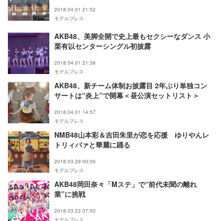
2018.04.01 21:52
モデルプレス
AKB48、美脚全開で史上最もセクシーなダンス 小
栗有以センターシングル初披露
2018.04.01 21:36
モデルプレス
AKB48、新チーム体制お披露目 2年ぶり単独コン
サートは“炎上”で開幕＜昼公演セットリスト＞
2018.04.01 14:57
モデルプレス
NMB48山本彩＆吉田朱里が恋を応援 ゆりやんレ
トリィバァと華麗に踊る
2018.03.29 00:00
モデルプレス
AKB48岡田奈々「Mステ」で“前代未聞の離れ
業”に挑戦
2018.03.23 07:00
モデルプレス