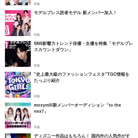
特集
モデルプレス読者モデル 新メンバー加入！
特集
SNS影響力トレンド俳優・女優を特集「モデルプレ
スカウントダウン」
特集
"史上最大級のファッションフェスタ"TGC情報を
たっぷり紹介
特集
moxymill新メンバーオーディション「to the
nex7」
特集
ディズニー作品はもちろん！ 国内外の人気作がす