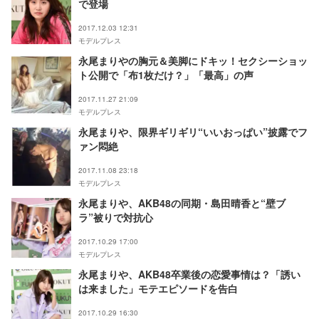
で登場
2017.12.03 12:31
モデルプレス
永尾まりやの胸元＆美脚にドキッ！セクシーショッ
ト公開で「布1枚だけ？」「最高」の声
2017.11.27 21:09
モデルプレス
永尾まりや、限界ギリギリ“いいおっぱい”披露でフ
ァン悶絶
2017.11.08 23:18
モデルプレス
永尾まりや、AKB48の同期・島田晴香と“壁ブ
ラ”被りで対抗心
2017.10.29 17:00
モデルプレス
永尾まりや、AKB48卒業後の恋愛事情は？「誘い
は来ました」モテエピソードを告白
2017.10.29 16:30