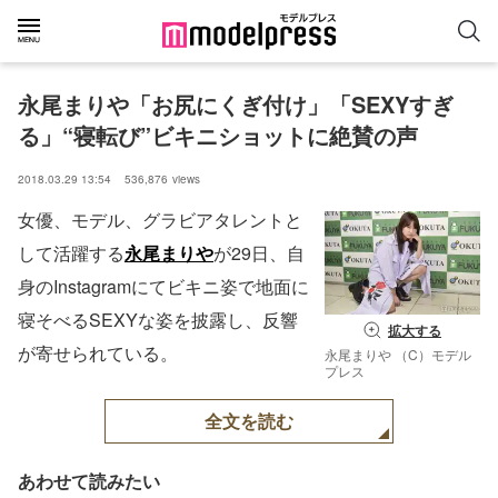
永尾まりや「お尻にくぎ付け」「SEXYすぎ
る」“寝転び”ビキニショットに絶賛の声
2018.03.29 13:54
536,876
views
女優、モデル、グラビアタレントと
して活躍する
永尾まりや
が29日、自
身のInstagramにてビキニ姿で地面に
寝そべるSEXYな姿を披露し、反響
拡大する
が寄せられている。
永尾まりや （C）モデル
プレス
全文を読む
あわせて読みたい