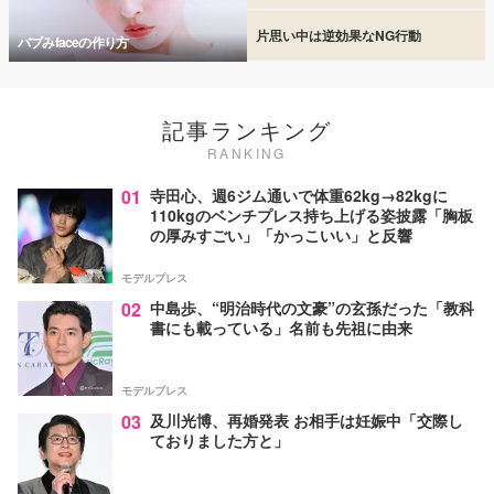
片思い中は逆効果なNG行動
バブみfaceの作り方
記事ランキング
RANKING
01
寺田心、週6ジム通いで体重62kg→82kgに
110kgのベンチプレス持ち上げる姿披露「胸板
の厚みすごい」「かっこいい」と反響
モデルプレス
02
中島歩、“明治時代の文豪”の玄孫だった「教科
書にも載っている」名前も先祖に由来
モデルプレス
03
及川光博、再婚発表 お相手は妊娠中「交際し
ておりました方と」