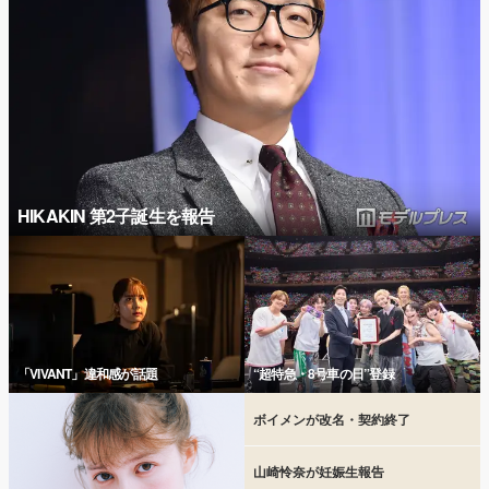
HIKAKIN 第2子誕生を報告
「VIVANT」違和感が話題
“超特急・8号車の日”登録
ボイメンが改名・契約終了
山崎怜奈が妊娠生報告