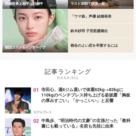
再婚発表 お相手は妊娠中
ラスト30秒で状況一変
「ウマ娘」声優 結婚発表
鈴木砂羽 子宮筋腫摘出
都合のよい恋を卒業するには
朝活コスメ＆インナーケア
記事ランキング
RANKING
01
寺田心、週6ジム通いで体重62kg→82kgに
110kgのベンチプレス持ち上げる姿披露「胸板
の厚みすごい」「かっこいい」と反響
モデルプレス
02
中島歩、“明治時代の文豪”の玄孫だった「教科
書にも載っている」名前も先祖に由来