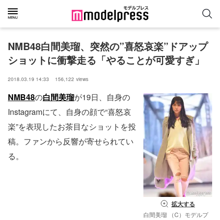
NMB48白間美瑠、突然の”喜怒哀楽”ドアップ
ショットに衝撃走る「やることが可愛すぎ」
2018.03.19 14:33
156,122
views
NMB48
の
白間美瑠
が19日、自身の
Instagramにて、自身の顔で“喜怒哀
楽”を表現したお茶目なショットを投
稿。ファンから反響が寄せられてい
る。
拡大する
白間美瑠 （C）モデルプ