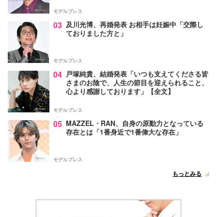
モデルプレス
03
及川光博、再婚発表 お相手は妊娠中「交際し
ておりました方と」
モデルプレス
04
戸塚純貴、結婚発表「いつも支えてくださる皆
さまのお陰で、人生の節目を迎えられること、
心より感謝しております」【全文】
モデルプレス
05
MAZZEL・RAN、自身の原動力となっている
存在とは「1番身近で1番偉大な存在」
モデルプレス
もっとみる