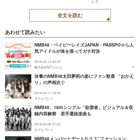
レス
全文を読む
あわせて読みたい
NMB48・ベイビーレイズJAPAN・PASSPO☆ら人
気アイドルが体を張ってガチ対決
2018.03.12 20:30
株式会社NTTぷらら
PR
休養のNMB48太田夢莉の姿にファン歓喜 「おかえ
り」の声相次ぐ
2018.03.11 18:54
モデルプレス
NMB48、18thシングル「欲望者」ビジュアル＆収
録内容解禁 若手選抜楽曲も
2018.03.06 21:00
モデルプレス
NMB48メンバーとデートなう？“ファッション