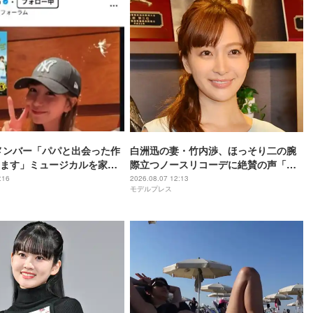
8メンバー「パパと出会った作
白洲迅の妻・竹内渉、ほっそり二の腕
ます」ミュージカルを家族
際立つノースリコーデに絶賛の声「憧
合ショットに「胸アツ」「娘
れのスタイル」「大人カジュアルおし
:16
2026.08.07 12:13
モデルプレス
んて感慨深い」の声
ゃれ」