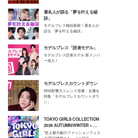
著名人が語る「夢を叶える秘
訣」
モデルプレス独自取材！著名人が
語る「夢を叶える秘訣」
モデルプレス「読者モデル」
モデルプレス読者モデル 新メンバ
ー加入！
モデルプレスカウントダウン
SNS影響力トレンド俳優・女優を
特集「モデルプレスカウントダウ
ン」
TOKYO GIRLS COLLECTION
2026 AUTUMN/WINTER × モ
デルプレス
"史上最大級のファッションフェス
タ"TGC情報をたっぷり紹介