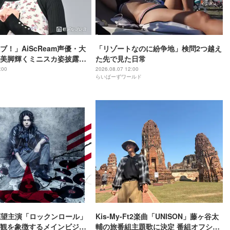
ブ！」AiScReam声優・大
「リゾートなのに紛争地」検問2つ越え
美脚輝くミニスカ姿披露
た先で見た日常
抜群」「可愛いが渋滞」の
:00
2026.08.07 12:00
らいばーずワールド
小瀧望主演「ロックンロール」
Kis-My-Ft2楽曲「UNISON」藤ヶ谷太
観を象徴するメインビジュ
輔の旅番組主題歌に決定 番組オフショ