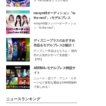
moxymillオーディション「to
the nex7」×モデルプレス
moxymill新メンバーオーディショ
ン「to the nex7」
ディズニープラスのおすすめ
作品をモデルプレスが紹介！
ディズニー作品はもちろん！ 国内
外の人気作がすべて見放題！
【PR】
ABEMA×モデルプレス特設サ
イト
ニュース・恋リア・アニメ・スポ
ーツなど多彩な番組を24時間無料
で楽しめる！
ニュースランキング