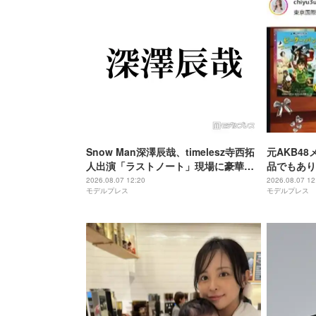
Snow Man深澤辰哉、timelesz寺西拓
元AKB4
人出演「ラストノート」現場に豪華差
品でもあり
し入れ「流しそうめんはレベチ」「想
で観賞 集
2026.08.07 12:20
2026.08.07 12
モデルプレス
モデルプレス
像超えてきた」と絶賛の声
も一緒にな