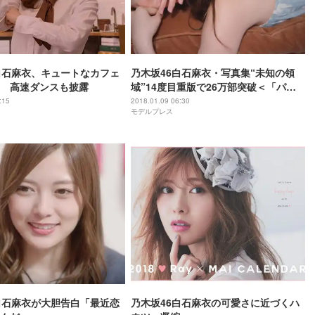
白石麻衣、キュートなカフェ
乃木坂46白石麻衣・写真集“未知の領
 高速ダンスも披露
域”14度目重版で26万部突破＜「パス
ポート」本編未収録＆WEB初公開カッ
:15
2018.01.09 06:30
モデルプレス
トあり＞
白石麻衣が大胆告白「最近恋
乃木坂46白石麻衣の可愛さに近づくハ