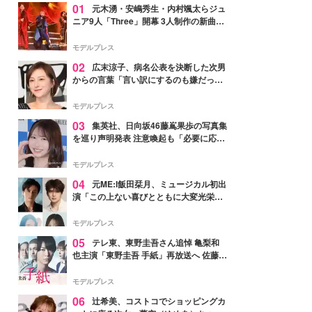
01
元木湧・安嶋秀生・内村颯太らジュ
ニア9人「Three」開幕 3人制作の新曲＆
手描きセットに込めた想い「もっと前に
進んで夢を掴みたい」【ゲネプロレポ】
モデルプレス
02
広末涼子、病名公表を決断した次男
からの言葉「言い訳にするのも嫌だっ
た」「言うべきか迷った」
モデルプレス
03
集英社、日向坂46藤嶌果歩の写真集
を巡り声明発表 注意喚起も「必要に応じ
て法的措置を含む対応を検討」
モデルプレス
04
元ME:I飯田栞月、ミュージカル初出
演「この上ない喜びとともに大変光栄」
4年ぶり上演「ファントム」城田優らキ
ャスト発表
モデルプレス
05
テレ東、東野圭吾さん追悼 亀梨和
也主演「東野圭吾 手紙」再放送へ 佐藤隆
太・本田翼・中村倫也ら出演
モデルプレス
06
辻希美、コストコでショッピングカ