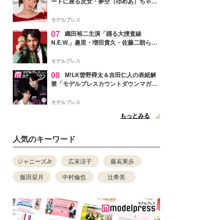
ートに座る次女・夢空（ゆめあ）ちゃん
の姿公開「乗りこなしてる感じが可愛す
ぎ」「成長を感じる」の声
モデルプレス
07
織田裕二主演「踊る大捜査線
N.E.W.」趣里・増田貴久・佐藤二朗ら新
メンバー紹介映像解禁 各キャラクター象
徴する“謎のキーワード”も
モデルプレス
08
M!LK曽野舜太＆吉田仁人の表紙解
禁「モデルプレスカウントダウンマガジ
ン」巻頭に登場
モデルプレス
もっとみる
人気のキーワード
ジャニーズJr.
広末涼子
藤嶌果歩
飯田栞月
中村倫也
辻希美