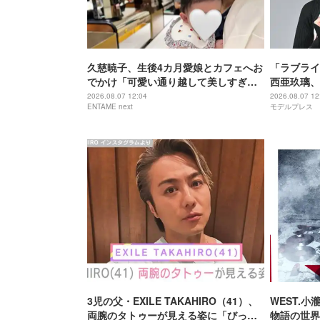
久慈暁子、生後4カ月愛娘とカフェへお
「ラブライ
でかけ「可愛い通り越して美しすぎ
西亜玖璃、
る」
「スタイル
2026.08.07 12:04
2026.08.07 12
ENTAME next
モデルプレス
声
3児の父・EXILE TAKAHIRO（41）、
WEST.
両腕のタトゥーが見える姿に「びっく
物語の世界