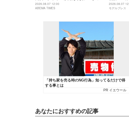
りした!!!」「いつもとまた違った
アル解禁
2026.08.07 12:00
2026.08.07 12
ABEMA TIMES
モデルプレス
TAKAHIROさん」などの反響
あなたにおすすめの記事