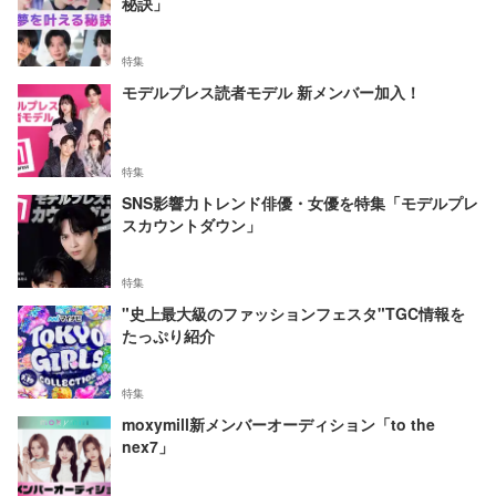
秘訣」
特集
モデルプレス読者モデル 新メンバー加入！
特集
SNS影響力トレンド俳優・女優を特集「モデルプレ
スカウントダウン」
特集
"史上最大級のファッションフェスタ"TGC情報を
たっぷり紹介
特集
moxymill新メンバーオーディション「to the
nex7」