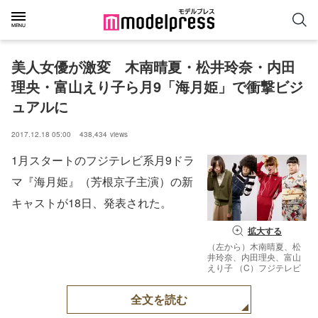
美人女優が激変　木南晴夏・松井玲奈・内田
理央・富山えり子ら月9「海月姫」で衝撃ビジ
ュアルに
2017.12.18 05:00
438,434
views
1月スタートのフジテレビ系月9ドラ
マ『海月姫』（芳根京子主演）の新
キャストが18日、発表された。
拡大する
（左から）木南晴夏、松
井玲奈、内田理央、富山
えり子 （C）フジテレビ
全文を読む