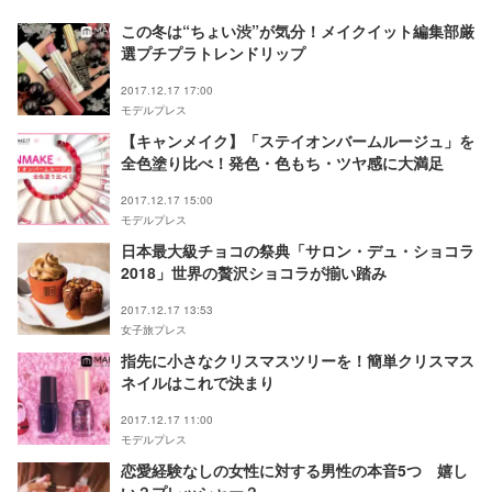
この冬は“ちょい渋”が気分！メイクイット編集部厳
選プチプラトレンドリップ
2017.12.17 17:00
モデルプレス
【キャンメイク】「ステイオンバームルージュ」を
全色塗り比べ！発色・色もち・ツヤ感に大満足
2017.12.17 15:00
モデルプレス
日本最大級チョコの祭典「サロン・デュ・ショコラ
2018」世界の贅沢ショコラが揃い踏み
2017.12.17 13:53
女子旅プレス
指先に小さなクリスマスツリーを！簡単クリスマス
ネイルはこれで決まり
2017.12.17 11:00
モデルプレス
恋愛経験なしの女性に対する男性の本音5つ 嬉し