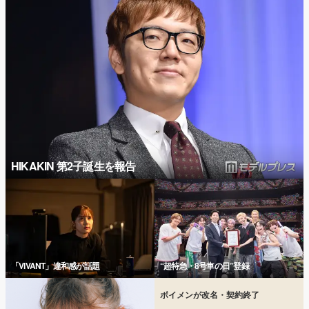
HIKAKIN 第2子誕生を報告
「VIVANT」違和感が話題
“超特急・8号車の日”登録
ボイメンが改名・契約終了