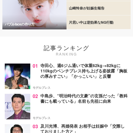
山崎怜奈が妊娠生報告
片思い中は逆効果なNG行動
バブみfaceの作り方
記事ランキング
RANKING
01
寺田心、週6ジム通いで体重62kg→82kgに
110kgのベンチプレス持ち上げる姿披露「胸板
の厚みすごい」「かっこいい」と反響
モデルプレス
02
中島歩、“明治時代の文豪”の玄孫だった「教科
書にも載っている」名前も先祖に由来
モデルプレス
03
及川光博、再婚発表 お相手は妊娠中「交際し
ておりました方と」