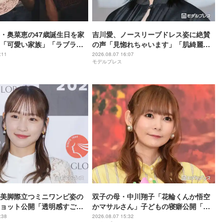
・奥菜恵の47歳誕生日を家
吉川愛、ノースリーブドレス姿に絶賛
「可愛い家族」「ラブラブ
の声「見惚れちゃいます」「肌綺麗す
声
ぎる」
:11
2026.08.07 16:07
モデルプレス
美脚際立つミニワンピ姿の
双子の母・中川翔子「花輪くんか悟空
ョット公開「透明感すご
かマサルさん」子どもの寝癖公開「芸
真っ直ぐで綺麗」
術的」「クセが強い」と反響
:38
2026.08.07 15:32