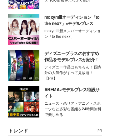
moxymillオーディション「to
the nex7」×モデルプレス
moxymill新メンバーオーディショ
ン「to the nex7」
ディズニープラスのおすすめ
作品をモデルプレスが紹介！
ディズニー作品はもちろん！ 国内
外の人気作がすべて見放題！
【PR】
ABEMA×モデルプレス特設サ
イト
ニュース・恋リア・アニメ・スポ
ーツなど多彩な番組を24時間無料
で楽しめる！
トレンド
PR