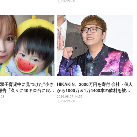
モデルプレス
双子育児中に見つけた"小さ
HIKAKIN、2000万円を寄付 会社・個人
報告「久々に40キロ台に戻れ
から1000万＆1万4400本の飲料を被災
地へ「正直言葉が出ませんでした」
:03
2026.08.07 14:59
モデルプレス