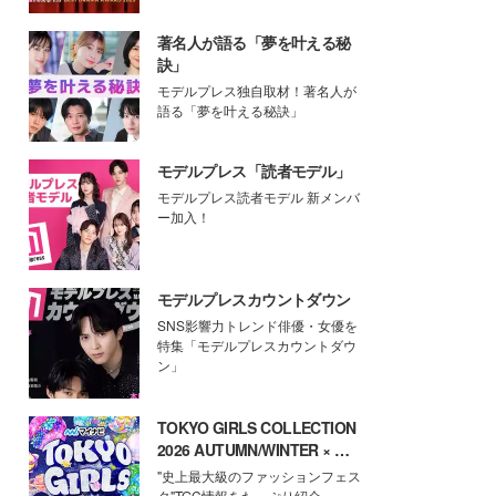
著名人が語る「夢を叶える秘
訣」
モデルプレス独自取材！著名人が
語る「夢を叶える秘訣」
モデルプレス「読者モデル」
モデルプレス読者モデル 新メンバ
ー加入！
モデルプレスカウントダウン
SNS影響力トレンド俳優・女優を
特集「モデルプレスカウントダウ
ン」
TOKYO GIRLS COLLECTION
2026 AUTUMN/WINTER × モ
デルプレス
"史上最大級のファッションフェス
タ"TGC情報をたっぷり紹介