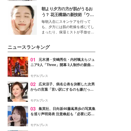
ーについて熱く語り合ってもらっ
得る、株式会社オサレカンパニー
た。
朝より夕方の方が肌がうるお
取締役兼クリエイティブディレク
ター・茅野しのぶ。一人ひとりの
う？ 花王構築の新技術「ウォ
個性に寄り添い、魅力を引き出す
ーターキャプチャリングスキ
毎朝入念にスキンケアを行って
衣装作りは、多くの女性たちに勇
ン（捕水肌）」がスキンケア
も、夕方には肌の乾燥を感じてし
気と自信を与え続けている。
の常識を変える予感
まったり、保湿ミストが手放せな
いという読者も多いのでは？そん
な美容の常識を大きく変える可能
ニュースランキング
性を秘めた、革新的な「Water
Capturing Skin（ウォーターキャ
プチャリングスキン：捕水肌）」
01
元木湧・安嶋秀生・内村颯太らジュ
技術を、花王が構築した。
ニア9人「Three」開幕 3人制作の新曲＆
手描きセットに込めた想い「もっと前に
進んで夢を掴みたい」【ゲネプロレポ】
モデルプレス
02
広末涼子、病名公表を決断した次男
からの言葉「言い訳にするのも嫌だっ
た」「言うべきか迷った」
モデルプレス
03
集英社、日向坂46藤嶌果歩の写真集
を巡り声明発表 注意喚起も「必要に応じ
て法的措置を含む対応を検討」
モデルプレス