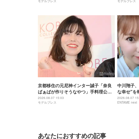
モデルプレス
モデルプレス
い」「かっこいい」と反響
京都移住の元尼神インター誠子「奈良
中川翔子、
ばぁばが作りそうなやつ」手料理公開
な幸せ"を
「アレンジのセンスが抜群」「こんが
た」
2026.08.07 15:03
2026.08.07 15
モデルプレス
ENTAME next
り焼き色が最高」と反響
あなたにおすすめの記事