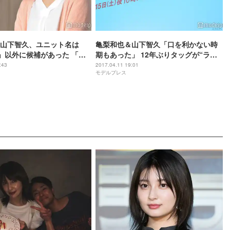
山下智久、ユニット名は
亀梨和也＆山下智久「口を利かない時
」以外に候補があった 「背
期もあった」 12年ぶりタッグが“ラブ
ャンス」に込めた思い
ラブすぎ”問題
:43
2017.04.11 19:01
モデルプレス