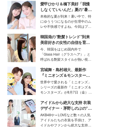
愛甲ひかり＆橋下美好「我慢
しなくていいんだ」夏の“暑さ
対策”の新しい選択肢とは？
本格的な夏が到来！暑い中で、特
にゆううつになるのが生理中のム
レや不快感ですよね。今回はプラ
イベートでも仲良しで旅行好きな
韓国発の“艶髪トレンド”到来
モデル・愛甲ひかりさんと橋下美
好さんを迎えて本音で女子会トー
美容好きの女性の自信を育む
ク。猛暑のお出かけを快適に過ご
「ヘアケア事情」って？
今、韓国をはじめ国内外で
すヒントや、2人が感動した夏の
「Glass Hair（グラスヘア）」と
生理の新常識にも迫りました。
呼ばれる艶髪スタイルが熱い視線
を集めています。メイクやファッ
宮城舞・島村雄大、最新作
ションの完成度を高めるベースと
して、“髪そのものの美しさ”に改
『ミニオンズ＆モンスター
めて注目する人が増えている様
ズ』の魅力熱弁 ハチャメチャ
世界中で愛される「ミニオンズ」
子。今回は、そんな憧れの艶やか
だけじゃない“友情と絆”に感
シリーズの最新作『ミニオンズ＆
な髪を日常で叶える、美容好きの
動
モンスターズ』が8月7日（金）に
女性たちのヘアケア事情を紹介し
公開。モデルプレスでは、“大のミ
ます。
アイドルから絶大な支持 衣装
ニオン好き”という共通点を持つモ
デルの宮城舞と島村雄大の特別対
デザイナー・茅野しのぶの“可
談をお届け！それぞれの視点か
愛い”を作る美学＜「シチズン
AKB48や＝LOVEなど数々の人気
ら、今作ならではの魅力や予想外
クロスシー」インタビュー＞
アイドルたちの衣装を手掛け、ア
の感動をもたらす奥深いストーリ
イドルやファンから絶大な支持を