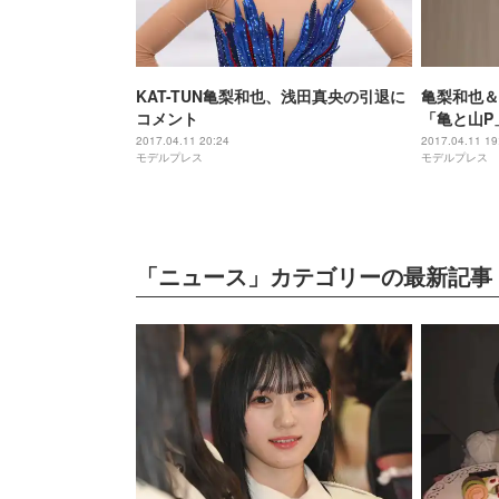
KAT-TUN亀梨和也、浅田真央の引退に
亀梨和也＆
コメント
「亀と山P
中越しのチ
2017.04.11 20:24
2017.04.11 19
モデルプレス
モデルプレス
「ニュース」カテゴリーの最新記事