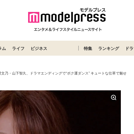
ラム
ライフ
ビジネス
特集
ランキング
ドラ
村文乃・山下智久、ドラマエンディングで“ボク運ダンス” キュートな仕草で魅せ