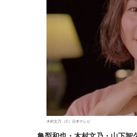
木村文乃 （C）日本テレビ
亀梨和也・木村文乃・山下智