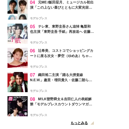
04
元ME:I飯田栞月、ミュージカル初出
演「この上ない喜びとともに大変光栄」
4年ぶり上演「ファントム」城田優らキ
ャスト発表
モデルプレス
05
テレ東、東野圭吾さん追悼 亀梨和
也主演「東野圭吾 手紙」再放送へ 佐藤隆
太・本田翼・中村倫也ら出演
モデルプレス
06
辻希美、コストコでショッピングカ
ートに座る次女・夢空（ゆめあ）ちゃん
の姿公開「乗りこなしてる感じが可愛す
ぎ」「成長を感じる」の声
モデルプレス
07
織田裕二主演「踊る大捜査線
N.E.W.」趣里・増田貴久・佐藤二朗ら新
メンバー紹介映像解禁 各キャラクター象
徴する“謎のキーワード”も
モデルプレス
08
M!LK曽野舜太＆吉田仁人の表紙解
禁「モデルプレスカウントダウンマガジ
ン」巻頭に登場
モデルプレス
もっとみる