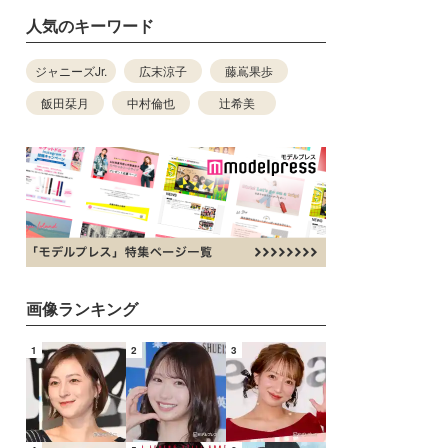
人気のキーワード
ジャニーズJr.
広末涼子
藤嶌果歩
飯田栞月
中村倫也
辻希美
画像ランキング
1
2
3