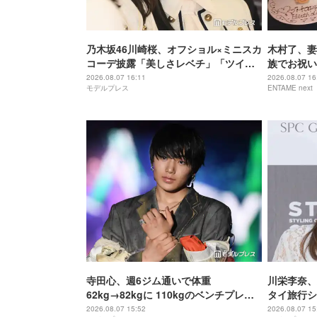
乃木坂46川崎桜、オフショル×ミニスカ
木村了、妻
コーデ披露「美しさレベチ」「ツイン
族でお祝い
テール最高」の声
ですね」の
2026.08.07 16:11
2026.08.07 16
モデルプレス
ENTAME next
寺田心、週6ジム通いで体重
川栄李奈、
62kg→82kgに 110kgのベンチプレス
タイ旅行シ
持ち上げる姿披露「胸板の厚みすご
い」「脚が
2026.08.07 15:52
2026.08.07 15