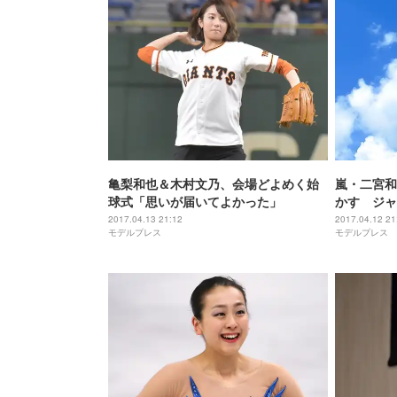
亀梨和也＆木村文乃、会場どよめく始
嵐・二宮和
球式「思いが届いてよかった」
かす ジャ
「おじさん
2017.04.13 21:12
2017.04.12 21
モデルプレス
モデルプレス