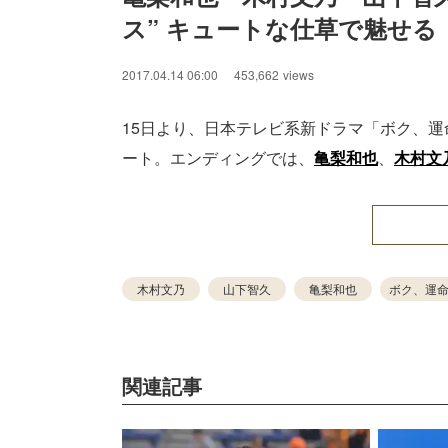
ス” キュートな仕草で魅せる
/
Unmute
2017.04.14 06:00
453,662
views
15日より、日本テレビ系新ドラマ「ボク、運命
ート。エンディングでは、
亀梨和也
、
木村文
木村文乃
山下智久
亀梨和也
ボク、運
関連記事