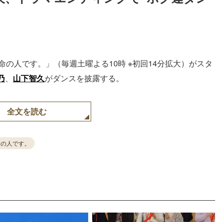
Loaded
:
87.03%
の人です。」（毎週土曜よる10時 ※初回14分拡大）がスタ
乃
、
山下智久
がダンスを披露する。
全文を読む
命の人です。