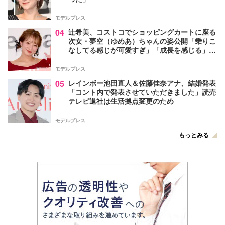
モデルプレス
04
辻希美、コストコでショッピングカートに座る
次女・夢空（ゆめあ）ちゃんの姿公開「乗りこ
なしてる感じが可愛すぎ」「成長を感じる」の
声
モデルプレス
05
レインボー池田直人＆佐藤佳奈アナ、結婚発表
「コント内で発表させていただきました」読売
テレビ退社は生活拠点変更のため
モデルプレス
もっとみる