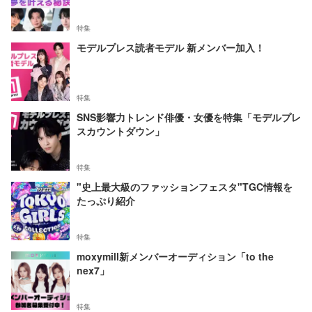
特集
モデルプレス読者モデル 新メンバー加入！
特集
SNS影響力トレンド俳優・女優を特集「モデルプレ
スカウントダウン」
特集
"史上最大級のファッションフェスタ"TGC情報を
たっぷり紹介
特集
moxymill新メンバーオーディション「to the
nex7」
特集