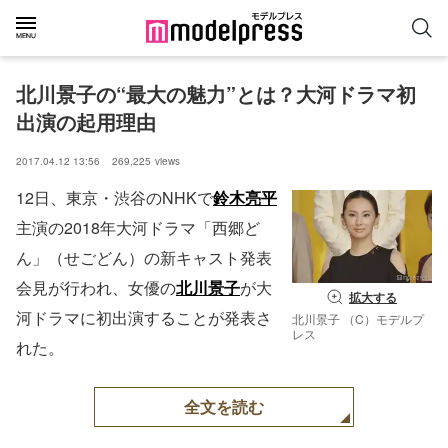
北川景子の“最大の魅力”とは？大河ドラマ初
出演の起用理由
2017.04.12 13:56
269,225
views
12日、東京・渋谷のNHKで
鈴木亮平
主演の2018年大河ドラマ「西郷ど
ん」（せごどん）の新キャスト発表
会見が行われ、女優の
北川景子
が大
拡大する
河ドラマに初出演することが発表さ
北川景子 （C）モデルプ
レス
れた。
全文を読む