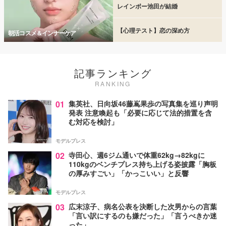
レインボー池田が結婚
【心理テスト】恋の深め方
朝活コスメ＆インナーケア
記事ランキング
RANKING
01
集英社、日向坂46藤嶌果歩の写真集を巡り声明
発表 注意喚起も「必要に応じて法的措置を含
む対応を検討」
モデルプレス
02
寺田心、週6ジム通いで体重62kg→82kgに
110kgのベンチプレス持ち上げる姿披露「胸板
の厚みすごい」「かっこいい」と反響
モデルプレス
03
広末涼子、病名公表を決断した次男からの言葉
「言い訳にするのも嫌だった」「言うべきか迷
った」