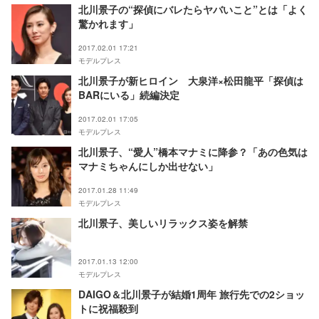
北川景子の“探偵にバレたらヤバいこと”とは「よく
驚かれます」
2017.02.01 17:21
モデルプレス
北川景子が新ヒロイン 大泉洋×松田龍平「探偵は
BARにいる」続編決定
2017.02.01 17:05
モデルプレス
北川景子、“愛人”橋本マナミに降参？「あの色気は
マナミちゃんにしか出せない」
2017.01.28 11:49
モデルプレス
北川景子、美しいリラックス姿を解禁
2017.01.13 12:00
モデルプレス
DAIGO＆北川景子が結婚1周年 旅行先での2ショッ
トに祝福殺到