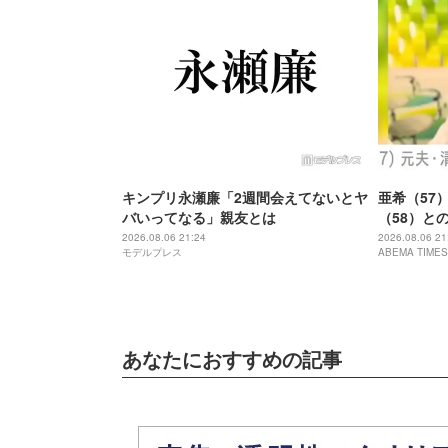
キンプリ永瀬廉「2週間会えてないとヤ
亜希（57
バいってなる」親友とは
（58）と
スペクト」
2026.08.06 21:24
2026.08.06 21
モデルプレス
ABEMA TIMES
あなたにおすすめの記事