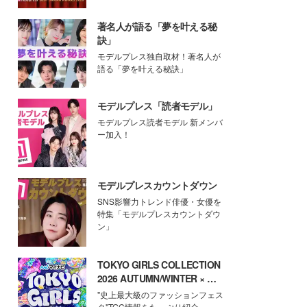
著名人が語る「夢を叶える秘
訣」
モデルプレス独自取材！著名人が
語る「夢を叶える秘訣」
モデルプレス「読者モデル」
モデルプレス読者モデル 新メンバ
ー加入！
モデルプレスカウントダウン
SNS影響力トレンド俳優・女優を
特集「モデルプレスカウントダウ
ン」
TOKYO GIRLS COLLECTION
2026 AUTUMN/WINTER × モ
デルプレス
"史上最大級のファッションフェス
タ"TGC情報をたっぷり紹介