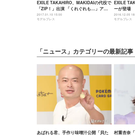
EXILE TAKAHIRO、MAKIDAIの代役で
EXILE 
「ZIP！」出演 「くれぐれも…」アド
ーが登場
バイスも明かす
2017.01.10 15:00
2016.12.05 18
モデルプレス
モデルプレス
「ニュース」カテゴリーの最新記事
あばれる君、手作り味噌汁公開「貝た
村重杏奈「