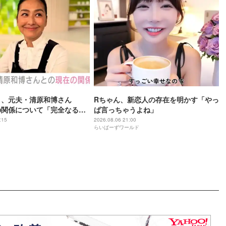
）、元夫・清原和博さん
Rちゃん、新恋人の存在を明かす「やっ
の関係について「完全なるリ
ぱ言っちゃうよね」
「今が1番いいよね」
:15
2026.08.06 21:00
らいばーずワールド