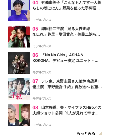
04
有働由美子「こんなもんです一人暮
らしの朝ごはん」野菜を使った手料理公
開「作ってみたい」「ヘルシーで美味し
そう」と反響
モデルプレス
05
織田裕二主演「踊る大捜査線
N.E.W.」趣里・増田貴久・佐藤二朗ら新
メンバー紹介映像解禁 各キャラクター象
徴する“謎のキーワード”も
モデルプレス
06
「No No Girls」ASHA＆
KOKONA、デビュー決定 ユニット・
TAKARAとしてセルフプロデュース楽曲
リリースへ
モデルプレス
07
テレ東、東野圭吾さん追悼 亀梨和
也主演「東野圭吾 手紙」再放送へ 佐藤隆
太・本田翼・中村倫也ら出演
モデルプレス
08
山本舞香、夫・マイファスHiroとの
夫婦ショット公開「2人が見れて幸せ」
「仲の良さが伝わってくる」と反響
モデルプレス
もっとみる