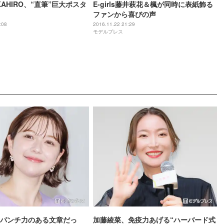
TAKAHIRO、“直筆”巨大ポスタ
E-girls藤井萩花＆楓が同時に表紙飾る
ファンから喜びの声
:08
2016.11.22 21:29
モデルプレス
パンチ力のある文章だっ
加藤綾菜、免疫力あげる“ハーバード式