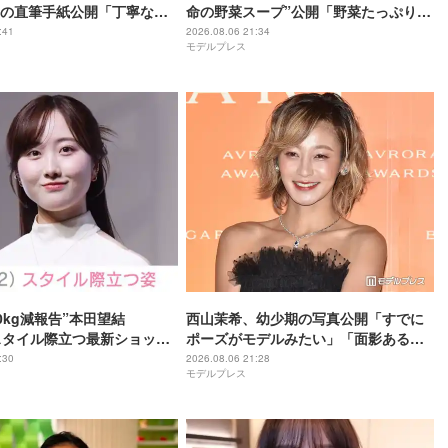
の直筆手紙公開「丁寧な
命の野菜スープ”公開「野菜たっぷりで
やすい」と反響
美味しそう」「栄養満点ですね」と反
:41
2026.08.06 21:34
モデルプレス
響
0kg減報告”本田望結
西山茉希、幼少期の写真公開「すでに
スタイル際立つ最新ショット
ポーズがモデルみたい」「面影ある」
せた？」「ミトちゃんに似
と反響
:30
2026.08.06 21:28
モデルプレス