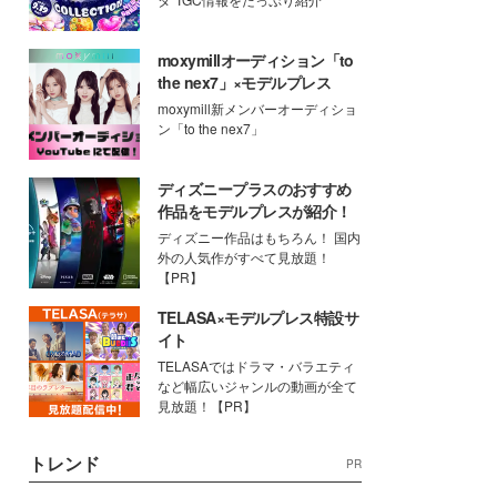
moxymillオーディション「to
the nex7」×モデルプレス
moxymill新メンバーオーディショ
ン「to the nex7」
ディズニープラスのおすすめ
作品をモデルプレスが紹介！
ディズニー作品はもちろん！ 国内
外の人気作がすべて見放題！
【PR】
TELASA×モデルプレス特設サ
イト
TELASAではドラマ・バラエティ
など幅広いジャンルの動画が全て
見放題！【PR】
トレンド
PR