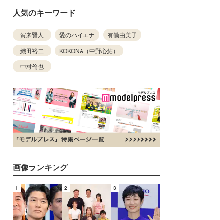
人気のキーワード
賀来賢人
愛のハイエナ
有働由美子
織田裕二
KOKONA（中野心結）
中村倫也
画像ランキング
1
2
3