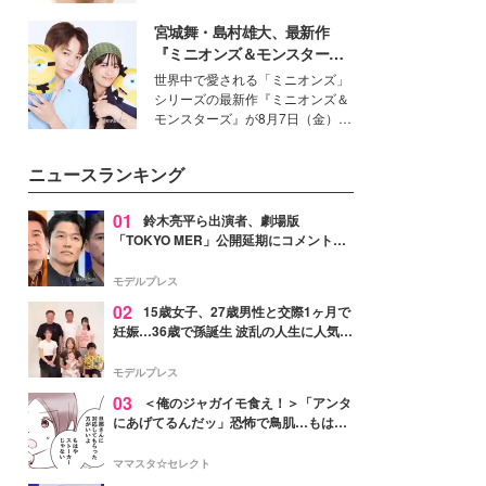
いという読者も多いのでは？そん
宮城舞・島村雄大、最新作
な美容の常識を大きく変える可能
性を秘めた、革新的な「Water
『ミニオンズ＆モンスター
Capturing Skin（ウォーターキャ
ズ』の魅力熱弁 ハチャメチャ
世界中で愛される「ミニオンズ」
プチャリングスキン：捕水肌）」
だけじゃない“友情と絆”に感
シリーズの最新作『ミニオンズ＆
技術を、花王が構築した。
動
モンスターズ』が8月7日（金）に
公開。モデルプレスでは、“大のミ
ニオン好き”という共通点を持つモ
ニュースランキング
デルの宮城舞と島村雄大の特別対
談をお届け！それぞれの視点か
ら、今作ならではの魅力や予想外
01
鈴木亮平ら出演者、劇場版
の感動をもたらす奥深いストーリ
「TOKYO MER」公開延期にコメント
ーについて熱く語り合ってもらっ
「現実のヒーローたちにチームMERから
た。
最大の敬意とエールを」
モデルプレス
02
15歳女子、27歳男性と交際1ヶ月で
妊娠…36歳で孫誕生 波乱の人生に人気タ
レント思わずツッコミ「だいぶ危ねえ
よ！」
モデルプレス
03
＜俺のジャガイモ食え！＞「アンタ
にあげてるんだッ」恐怖で鳥肌…もはや
ストーカー？【第3話まんが】
ママスタ☆セレクト