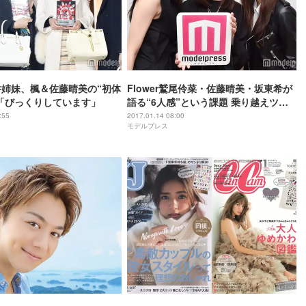
s藤井姉妹、楓＆佐藤晴美の“初体
Flower鷲尾伶菜・佐藤晴美・坂東希が
「びっくりしています」
語る“6人感”という課題 乗り越えツア
ーファイナルへ…モデルプレスインタ
:55
2017.01.14 08:00
モデルプレス
ビュー