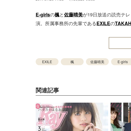
E-girls
の
楓
と
佐藤晴美
が19日放送の読売テ
演。所属事務所の先輩である
EXILE
の
TAKAH
EXILE
楓
佐藤晴美
E-girls
関連記事