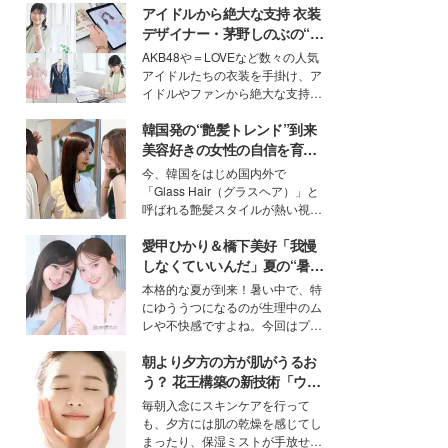
アイドルから絶大な支持 衣装
デザイナー・茅野しのぶの“可
愛い”を作る美学＜「シチズン
AKB48や＝LOVEなど数々の人気
クロスシー」インタビュー＞
アイドルたちの衣装を手掛け、ア
イドルやファンから絶大な支持を
得る、株式会社オサレカンパニー
韓国発の“艶髪トレンド”到来
取締役兼クリエイティブディレク
ター・茅野しのぶ。一人ひとりの
美容好きの女性の自信を育む
個性に寄り添い、魅力を引き出す
「ヘアケア事情」って？
今、韓国をはじめ国内外で
衣装作りは、多くの女性たちに勇
「Glass Hair（グラスヘア）」と
気と自信を与え続けている。
呼ばれる艶髪スタイルが熱い視線
を集めています。メイクやファッ
愛甲ひかり＆橋下美好「我慢
ションの完成度を高めるベースと
して、“髪そのものの美しさ”に改
しなくていいんだ」夏の“暑さ
めて注目する人が増えている様
対策”の新しい選択肢とは？
本格的な夏が到来！暑い中で、特
子。今回は、そんな憧れの艶やか
にゆううつになるのが生理中のム
な髪を日常で叶える、美容好きの
レや不快感ですよね。今回はプラ
女性たちのヘアケア事情を紹介し
イベートでも仲良しで旅行好きな
ます。
朝より夕方の方が肌がうるお
モデル・愛甲ひかりさんと橋下美
好さんを迎えて本音で女子会トー
う？ 花王構築の新技術「ウォ
ク。猛暑のお出かけを快適に過ご
ーターキャプチャリングスキ
毎朝入念にスキンケアを行って
すヒントや、2人が感動した夏の
ン（捕水肌）」がスキンケア
も、夕方には肌の乾燥を感じてし
生理の新常識にも迫りました。
の常識を変える予感
まったり、保湿ミストが手放せな