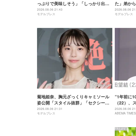
っぷりで美味しそう」「しっかり出汁
た」弟から
が出てそう」の声
字」「読み
2026.08.06 21:43
2026.08.06 21
モデルプレス
モデルプレス
菊地姫奈、胸元ざっくりキャミソール
“1年前に1
姿公開「スタイル抜群」「セクシーす
（22）、
ぎる」と話題
に反響「痩
2026.08.06 21:31
2026.08.06 21
モデルプレス
ABEMA TIMES
てきた」