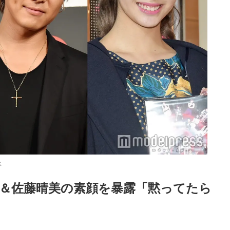
ス
girls楓＆佐藤晴美の素顔を暴露「黙ってたら
Loaded
:
87.03%