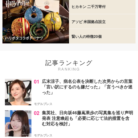
ヒカキン 二千万寄付
アソビ 米国拠点設立
賢い人の特徴20個
ハリポタコラボドーナツ
記事ランキング
RANKING
01
広末涼子、病名公表を決断した次男からの言葉
「言い訳にするのも嫌だった」「言うべきか迷
った」
モデルプレス
02
集英社、日向坂46藤嶌果歩の写真集を巡り声明
発表 注意喚起も「必要に応じて法的措置を含
む対応を検討」
モデルプレス