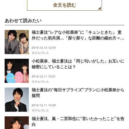
全文を読む
あわせて読みたい
福士蒼汰“レアな小松菜奈”に「キュンときた」 意
外だった初共演…「探り探り」な距離の縮め方＜モ
デルプレスインタビュー＞
2016.12.13 12:00
モデルプレス
小松菜奈、福士蒼汰は「同じ匂いがした」お互いに
秘密にしていることは？
2016.12.11 15:21
モデルプレス
福士蒼汰の“毎日サプライズ”プランに小松菜奈から
疑問
2016.12.11 14:29
モデルプレス
福士蒼汰、嵐・二宮和也に“言いたかったこと”を告
白