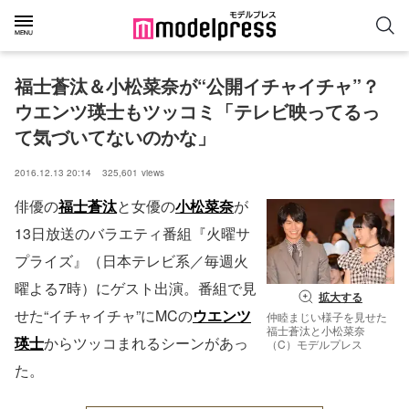
福士蒼汰＆小松菜奈が“公開イチャイチャ”？
ウエンツ瑛士もツッコミ「テレビ映ってるっ
て気づいてないのかな」
2016.12.13 20:14
325,601
views
俳優の
福士蒼汰
と女優の
小松菜奈
が
13日放送のバラエティ番組『火曜サ
プライズ』（日本テレビ系／毎週火
曜よる7時）にゲスト出演。番組で見
拡大する
せた“イチャイチャ”にMCの
ウエンツ
仲睦まじい様子を見せた
福士蒼汰と小松菜奈
瑛士
からツッコまれるシーンがあっ
（C）モデルプレス
た。