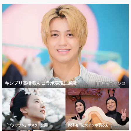
キンプリ高橋海人 コラボ実現に感激
「ブラッサム」ポスター公開
深澤 有田とのテンポ手応え