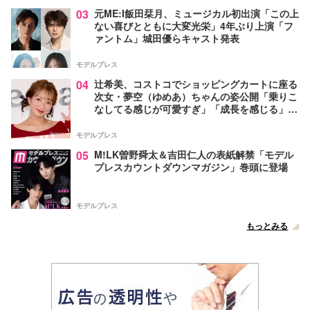
03
元ME:I飯田栞月、ミュージカル初出演「この上
ない喜びとともに大変光栄」4年ぶり上演「フ
ァントム」城田優らキャスト発表
モデルプレス
04
辻希美、コストコでショッピングカートに座る
次女・夢空（ゆめあ）ちゃんの姿公開「乗りこ
なしてる感じが可愛すぎ」「成長を感じる」の
声
モデルプレス
05
M!LK曽野舜太＆吉田仁人の表紙解禁「モデル
プレスカウントダウンマガジン」巻頭に登場
モデルプレス
もっとみる