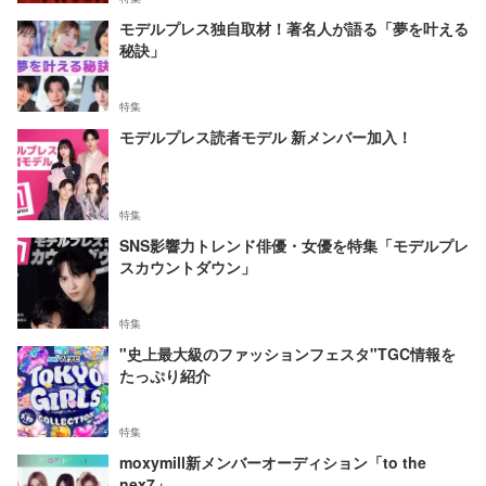
モデルプレス独自取材！著名人が語る「夢を叶える
秘訣」
特集
モデルプレス読者モデル 新メンバー加入！
特集
SNS影響力トレンド俳優・女優を特集「モデルプレ
スカウントダウン」
特集
"史上最大級のファッションフェスタ"TGC情報を
たっぷり紹介
特集
moxymill新メンバーオーディション「to the
nex7」