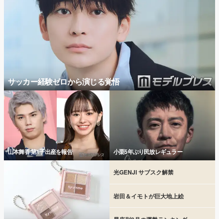
サッカー経験ゼロから演じる覚悟
山本舞香 第1子出産を報告
小栗5年ぶり民放レギュラー
光GENJI サブスク解禁
岩田＆イモトが巨大地上絵