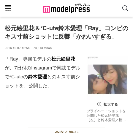
松元絵里花＆℃-ute鈴木愛理「Ray」コンビの
キス寸前ショットに反響「かわいすぎる」
2016.10.07 12:56
73,313
views
「Ray」専属モデルの
松元絵里花
が、7日付のInstagramで同誌モデル
で℃-uteの
鈴木愛理
とのキス寸前シ
ョットを、公開した。
拡大する
プライベートショットを
公開した松元絵里花
（左）と鈴木愛理／松元
絵里花Instagramより
全文を読む