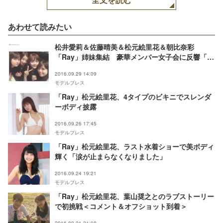
あわせて読みたい
松井愛莉＆佐藤晴美＆松元絵里花＆朝比奈彩
「Ray」姉妹集結 豪華メンバー女子会に反響「美
女しかいない」「楽しそう」
2016.09.29 14:09
モデルプレス
「Ray」松元絵里花、4タイプのビキニでスレンダ
ーボディ披露
2016.09.26 17:45
モデルプレス
「Ray」松元絵里花、ラスト水着ショーで美ボディ
輝く「涙が止まらなくなりました」
2016.09.24 19:21
モデルプレス
「Ray」松元絵里花、葉山奨之とのラブストーリー
で初挑戦＜コメント＆オフショット到着＞