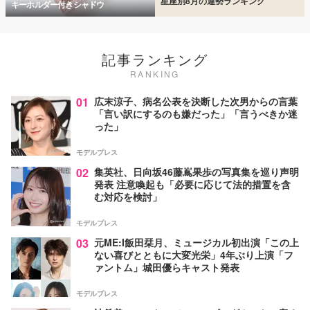
星座別8月の運勢ランキング
キーホルダー付きシャドウ
記事ランキング
RANKING
01
広末涼子、病名公表を決断した次男からの言葉
「言い訳にするのも嫌だった」「言うべきか迷
った」
モデルプレス
02
集英社、日向坂46藤嶌果歩の写真集を巡り声明
発表 注意喚起も「必要に応じて法的措置を含
む対応を検討」
モデルプレス
03
元ME:I飯田栞月、ミュージカル初出演「この上
ない喜びとともに大変光栄」4年ぶり上演「フ
ァントム」城田優らキャスト発表
モデルプレス