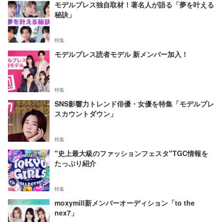
モデルプレス独自取材！著名人が語る「夢を叶える
秘訣」
特集
モデルプレス読者モデル 新メンバー加入！
特集
SNS影響力トレンド俳優・女優を特集「モデルプレ
スカウントダウン」
特集
"史上最大級のファッションフェスタ"TGC情報を
たっぷり紹介
特集
moxymill新メンバーオーディション「to the
nex7」