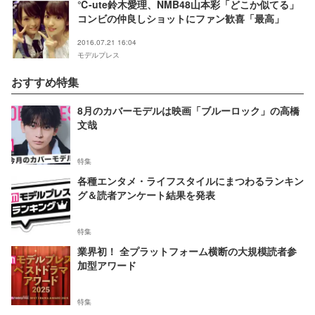
℃-ute鈴木愛理、NMB48山本彩「どこか似てる」
コンビの仲良しショットにファン歓喜「最高」
2016.07.21 16:04
モデルプレス
おすすめ特集
8月のカバーモデルは映画「ブルーロック」の高橋
文哉
特集
各種エンタメ・ライフスタイルにまつわるランキン
グ＆読者アンケート結果を発表
特集
業界初！ 全プラットフォーム横断の大規模読者参
加型アワード
特集