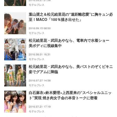
2016.09.21 21:08
モデルプレス
葉山奨之＆松元絵里花の“遠距離恋愛”に胸キュン必
至！MACO「100％描き出せた」
2016.09.15 08:00
モデルプレス
松元絵里花・武田あやなら、電車内で水着ショー
美ボディに視線集中
2016.08.01 16:31
モデルプレス
松元絵里花・武田あやなら、美バストのぞくビキニ
姿でグアムに降臨
2016.07.27 14:58
モデルプレス
白石麻衣×鈴木愛理×上西星来の“スペシャルユニッ
ト”実現 焼き肉女子会の本音トークに密着
2016.07.21 17:19
モデルプレス