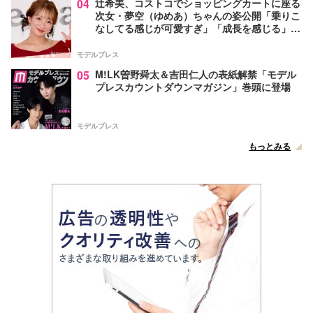
04
辻希美、コストコでショッピングカートに座る
次女・夢空（ゆめあ）ちゃんの姿公開「乗りこ
なしてる感じが可愛すぎ」「成長を感じる」の
声
モデルプレス
05
M!LK曽野舜太＆吉田仁人の表紙解禁「モデル
プレスカウントダウンマガジン」巻頭に登場
モデルプレス
もっとみる