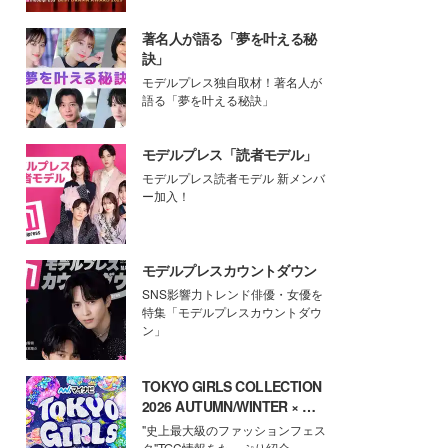
著名人が語る「夢を叶える秘
訣」
モデルプレス独自取材！著名人が
語る「夢を叶える秘訣」
モデルプレス「読者モデル」
モデルプレス読者モデル 新メンバ
ー加入！
モデルプレスカウントダウン
SNS影響力トレンド俳優・女優を
特集「モデルプレスカウントダウ
ン」
TOKYO GIRLS COLLECTION
2026 AUTUMN/WINTER × モ
デルプレス
"史上最大級のファッションフェス
タ"TGC情報をたっぷり紹介