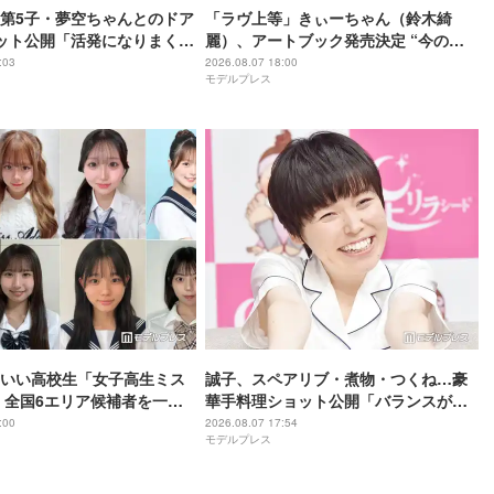
第5子・夢空ちゃんとのドア
「ラヴ上等」きぃーちゃん（鈴木綺
ット公開「活発になりまく
麗）、アートブック発売決定 “今の渋
谷”を若者たちの圧倒的な熱量で発信
:03
2026.08.07 18:00
モデルプレス
いい高校生「女子高生ミス
誠子、スペアリブ・煮物・つくね…豪
6」全国6エリア候補者を一挙
華手料理ショット公開「バランスが良
スタート
くて健康的」「夏でもぺろっと食べれ
:00
2026.08.07 17:54
モデルプレス
そう」