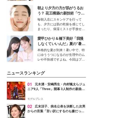
を集めています。メイクやファッ
朝より夕方の方が肌がうるお
ションの完成度を高めるベースと
して、“髪そのものの美しさ”に改
う？ 花王構築の新技術「ウォ
めて注目する人が増えている様
ーターキャプチャリングスキ
毎朝入念にスキンケアを行って
子。今回は、そんな憧れの艶やか
ン（捕水肌）」がスキンケア
も、夕方には肌の乾燥を感じてし
な髪を日常で叶える、美容好きの
の常識を変える予感
まったり、保湿ミストが手放せな
女性たちのヘアケア事情を紹介し
いという読者も多いのでは？そん
ます。
愛甲ひかり＆橋下美好「我慢
な美容の常識を大きく変える可能
性を秘めた、革新的な「Water
しなくていいんだ」夏の“暑さ
Capturing Skin（ウォーターキャ
対策”の新しい選択肢とは？
本格的な夏が到来！暑い中で、特
プチャリングスキン：捕水肌）」
にゆううつになるのが生理中のム
技術を、花王が構築した。
レや不快感ですよね。今回はプラ
イベートでも仲良しで旅行好きな
モデル・愛甲ひかりさんと橋下美
ニュースランキング
好さんを迎えて本音で女子会トー
ク。猛暑のお出かけを快適に過ご
すヒントや、2人が感動した夏の
01
元木湧・安嶋秀生・内村颯太らジュ
生理の新常識にも迫りました。
ニア9人「Three」開幕 3人制作の新曲＆
手描きセットに込めた想い「もっと前に
進んで夢を掴みたい」【ゲネプロレポ】
モデルプレス
02
広末涼子、病名公表を決断した次男
からの言葉「言い訳にするのも嫌だっ
た」「言うべきか迷った」