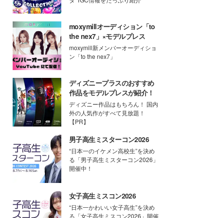
moxymillオーディション「to
the nex7」×モデルプレス
moxymill新メンバーオーディショ
ン「to the nex7」
ディズニープラスのおすすめ
作品をモデルプレスが紹介！
ディズニー作品はもちろん！ 国内
外の人気作がすべて見放題！
【PR】
男子高生ミスターコン2026
“日本一のイケメン高校生”を決め
る「男子高生ミスターコン2026」
開催中！
女子高生ミスコン2026
“日本一かわいい女子高生”を決め
る「女子高生ミスコン2026」開催