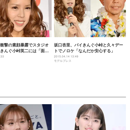
衝撃の素顔暴露でスタジオ
坂口杏里、バイきんぐ小峠と久々デー
きんぐ小峠英二には「面白
トでノロケ「なんだか安心する」
れる」
:33
2015.04.14 13:49
モデルプレス