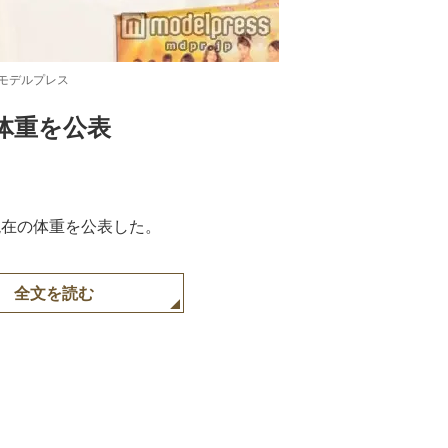
）モデルプレス
体重を公表
Loaded
:
87.03%
rで現在の体重を公表した。
全文を読む