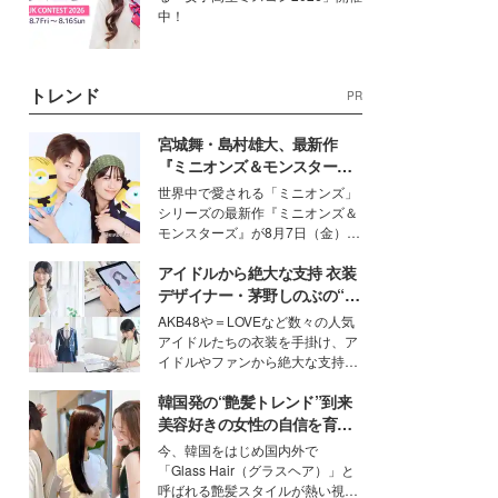
中！
トレンド
PR
宮城舞・島村雄大、最新作
『ミニオンズ＆モンスター
ズ』の魅力熱弁 ハチャメチャ
世界中で愛される「ミニオンズ」
だけじゃない“友情と絆”に感
シリーズの最新作『ミニオンズ＆
動
モンスターズ』が8月7日（金）に
公開。モデルプレスでは、“大のミ
アイドルから絶大な支持 衣装
ニオン好き”という共通点を持つモ
デルの宮城舞と島村雄大の特別対
デザイナー・茅野しのぶの“可
談をお届け！それぞれの視点か
愛い”を作る美学＜「シチズン
AKB48や＝LOVEなど数々の人気
ら、今作ならではの魅力や予想外
クロスシー」インタビュー＞
アイドルたちの衣装を手掛け、ア
の感動をもたらす奥深いストーリ
イドルやファンから絶大な支持を
ーについて熱く語り合ってもらっ
得る、株式会社オサレカンパニー
た。
韓国発の“艶髪トレンド”到来
取締役兼クリエイティブディレク
ター・茅野しのぶ。一人ひとりの
美容好きの女性の自信を育む
個性に寄り添い、魅力を引き出す
「ヘアケア事情」って？
今、韓国をはじめ国内外で
衣装作りは、多くの女性たちに勇
「Glass Hair（グラスヘア）」と
気と自信を与え続けている。
呼ばれる艶髪スタイルが熱い視線