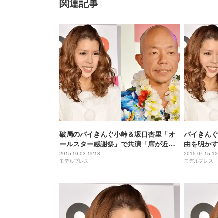
関連記事
破局のバイきんぐ小峠＆坂口杏里「オ
バイきんぐ
ールスター感謝祭」で共演「席が近す
由を明かす
ぎるんですよ！」
2015.10.03 19:18
2015.07.15 12
モデルプレス
モデルプレス