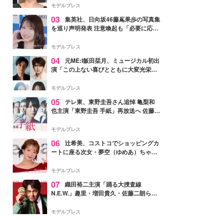
モデルプレス
03
集英社、日向坂46藤嶌果歩の写真集
を巡り声明発表 注意喚起も「必要に応じ
て法的措置を含む対応を検討」
モデルプレス
04
元ME:I飯田栞月、ミュージカル初出
演「この上ない喜びとともに大変光栄」
4年ぶり上演「ファントム」城田優らキ
ャスト発表
モデルプレス
05
テレ東、東野圭吾さん追悼 亀梨和
也主演「東野圭吾 手紙」再放送へ 佐藤隆
太・本田翼・中村倫也ら出演
モデルプレス
06
辻希美、コストコでショッピングカ
ートに座る次女・夢空（ゆめあ）ちゃん
の姿公開「乗りこなしてる感じが可愛す
ぎ」「成長を感じる」の声
モデルプレス
07
織田裕二主演「踊る大捜査線
N.E.W.」趣里・増田貴久・佐藤二朗ら新
メンバー紹介映像解禁 各キャラクター象
徴する“謎のキーワード”も
モデルプレス