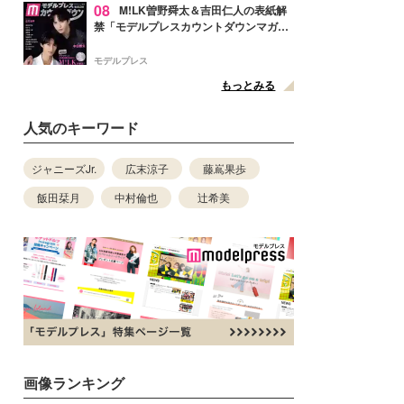
08
M!LK曽野舜太＆吉田仁人の表紙解
禁「モデルプレスカウントダウンマガジ
ン」巻頭に登場
モデルプレス
もっとみる
人気のキーワード
ジャニーズJr.
広末涼子
藤嶌果歩
飯田栞月
中村倫也
辻希美
画像ランキング