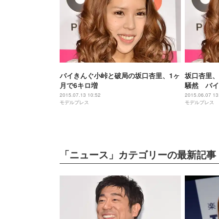
バイきんぐ小峠と破局の坂口杏里、1ヶ
坂口杏里、
月で6キロ増
騒然 バイ
いって言わ
2015.07.13 10:52
2015.06.07 13
モデルプレス
モデルプレス
「ニュース」カテゴリーの最新記事