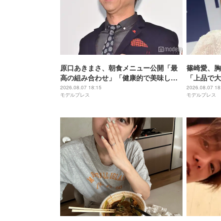
原口あきまさ、朝食メニュー公開「最
篠崎愛、胸
高の組み合わせ」「健康的で美味しそ
「上品で大
う」の声
憧れる」
2026.08.07 18:15
2026.08.07 18
モデルプレス
モデルプレス