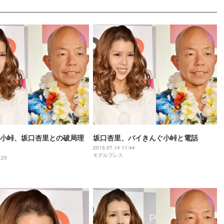
小峠、坂口杏里との破局理
坂口杏里、バイきんぐ小峠と電話
2015.07.14 11:44
モデルプレス
:23