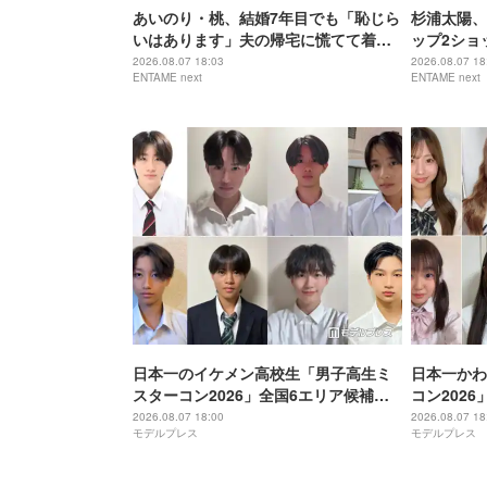
あいのり・桃、結婚7年目でも「恥じら
杉浦太陽、
いはあります」夫の帰宅に慌てて着替
ップ2ショ
え
り」
2026.08.07 18:03
2026.08.07 18
ENTAME next
ENTAME next
日本一のイケメン高校生「男子高生ミ
日本一かわ
スターコン2026」全国6エリア候補者
コン202
を一挙公開 投票スタート
公開 投票
2026.08.07 18:00
2026.08.07 18
モデルプレス
モデルプレス