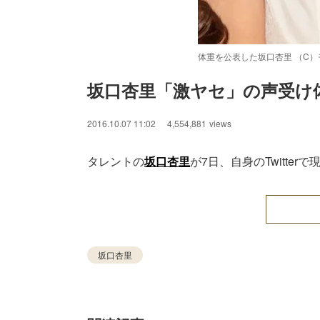
体重を公表した坂口杏里 （C
坂口杏里「激ヤセ」の声受け
/
Unmute
2016.10.07 11:02
4,554,881
views
タレントの
坂口杏里
が7日、自身のTwitte
坂口杏里