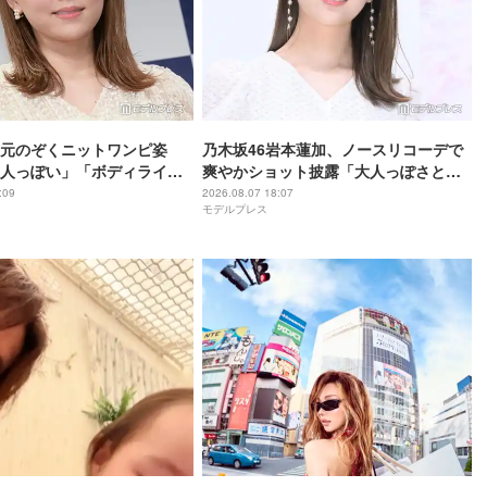
元のぞくニットワンピ姿
乃木坂46岩本蓮加、ノースリコーデで
人っぽい」「ボディライン
爽やかショット披露「大人っぽさと可
愛さが完璧に共存してる」「眩しい」
:09
2026.08.07 18:07
モデルプレス