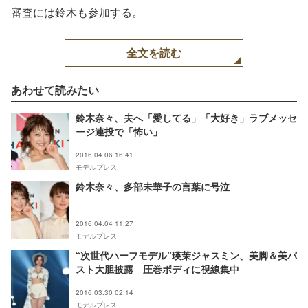
所）
審査には鈴木も参加する。
全文を読む
あわせて読みたい
鈴木奈々、夫へ「愛してる」「大好き」ラブメッセ
ージ連投で「怖い」
2016.04.06 16:41
モデルプレス
鈴木奈々、多部未華子の言葉に号泣
2016.04.04 11:27
モデルプレス
“次世代ハーフモデル”瑛茉ジャスミン、美脚＆美バ
スト大胆披露 圧巻ボディに視線集中
2016.03.30 02:14
モデルプレス