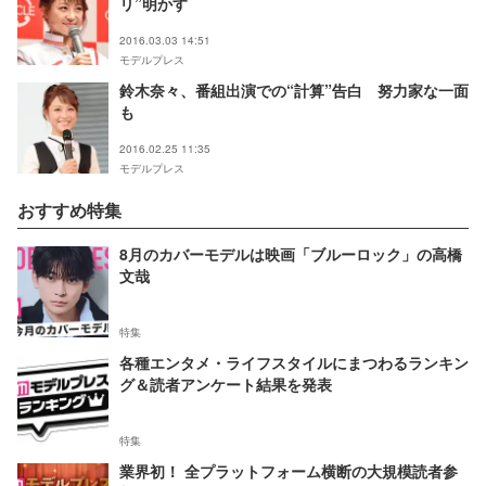
リ”明かす
2016.03.03 14:51
モデルプレス
鈴木奈々、番組出演での“計算”告白 努力家な一面
も
2016.02.25 11:35
モデルプレス
おすすめ特集
8月のカバーモデルは映画「ブルーロック」の高橋
文哉
特集
各種エンタメ・ライフスタイルにまつわるランキン
グ＆読者アンケート結果を発表
特集
業界初！ 全プラットフォーム横断の大規模読者参