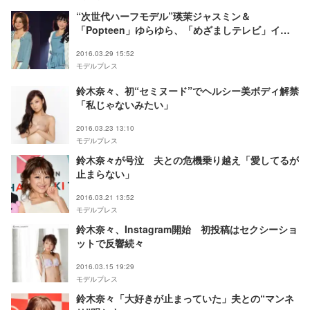
“次世代ハーフモデル”瑛茉ジャスミン＆
「Popteen」ゆらゆら、「めざましテレビ」イマ
ドキガールに抜擢＜超十代＞
2016.03.29 15:52
モデルプレス
鈴木奈々、初“セミヌード”でヘルシー美ボディ解禁
「私じゃないみたい」
2016.03.23 13:10
モデルプレス
鈴木奈々が号泣 夫との危機乗り越え「愛してるが
止まらない」
2016.03.21 13:52
モデルプレス
鈴木奈々、Instagram開始 初投稿はセクシーショ
ットで反響続々
2016.03.15 19:29
モデルプレス
鈴木奈々「大好きが止まっていた」夫との“マンネ