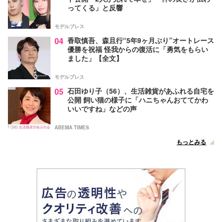
ってくる」と反響
モデルプレス
04
香取慎吾、森且行“5年9ヶ月ぶり”オートレース
優勝を祝福 怪我からの復活に「勇気をもらい
ました」【全文】
モデルプレス
05
石田ゆり子（56）、生活雑貨があふれる自宅を
公開 飼い猫の様子に「ハニちゃんおててかわ
いいですね」などの声
ABEMA TIMES
もっとみる