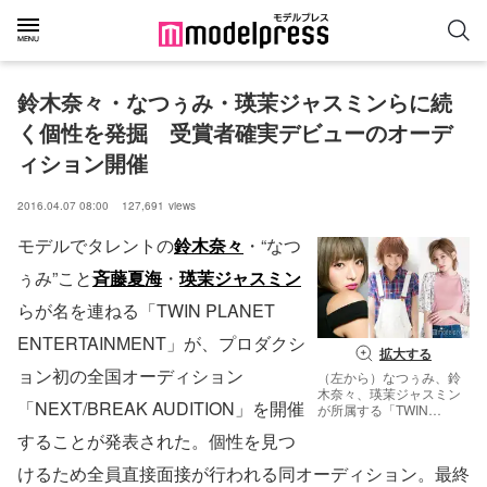
鈴木奈々・なつぅみ・瑛茉ジャスミンらに続
く個性を発掘　受賞者確実デビューのオーデ
ィション開催
2016.04.07 08:00
127,691
views
モデルでタレントの
鈴木奈々
・“なつ
ぅみ”こと
斉藤夏海
・
瑛茉ジャスミン
らが名を連ねる「TWIN PLANET
ENTERTAINMENT」が、プロダクシ
拡大する
ョン初の全国オーディション
（左から）なつぅみ、鈴
木奈々、瑛茉ジャスミン
「NEXT/BREAK AUDITION」を開催
が所属する「TWIN
PLANET
することが発表された。個性を見つ
ENTERTAINMENT」が初
のオーディション開催
けるため全員直接面接が行われる同オーディション。最終
（画像提供：所属事務