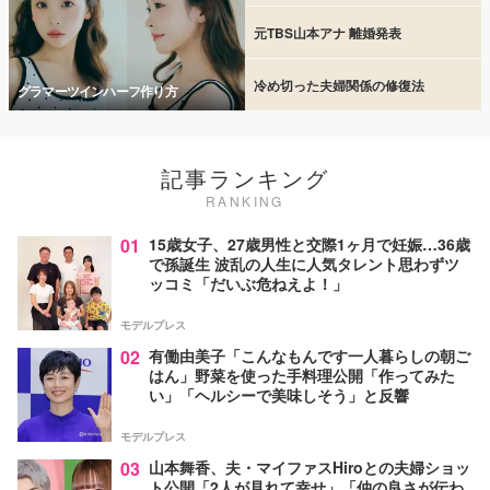
元TBS山本アナ 離婚発表
冷め切った夫婦関係の修復法
グラマーツインハーフ作り方
記事ランキング
RANKING
01
15歳女子、27歳男性と交際1ヶ月で妊娠…36歳
で孫誕生 波乱の人生に人気タレント思わずツ
ッコミ「だいぶ危ねえよ！」
モデルプレス
02
有働由美子「こんなもんです一人暮らしの朝ご
はん」野菜を使った手料理公開「作ってみた
い」「ヘルシーで美味しそう」と反響
モデルプレス
03
山本舞香、夫・マイファスHiroとの夫婦ショッ
ト公開「2人が見れて幸せ」「仲の良さが伝わ