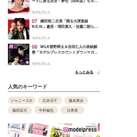
ートに座る次女・夢空（ゆめあ）ちゃん
の姿公開「乗りこなしてる感じが可愛す
ぎ」「成長を感じる」の声
モデルプレス
07
織田裕二主演「踊る大捜査線
N.E.W.」趣里・増田貴久・佐藤二朗ら新
メンバー紹介映像解禁 各キャラクター象
徴する“謎のキーワード”も
モデルプレス
08
M!LK曽野舜太＆吉田仁人の表紙解
禁「モデルプレスカウントダウンマガジ
ン」巻頭に登場
モデルプレス
もっとみる
人気のキーワード
ジャニーズJr.
広末涼子
藤嶌果歩
飯田栞月
中村倫也
辻希美