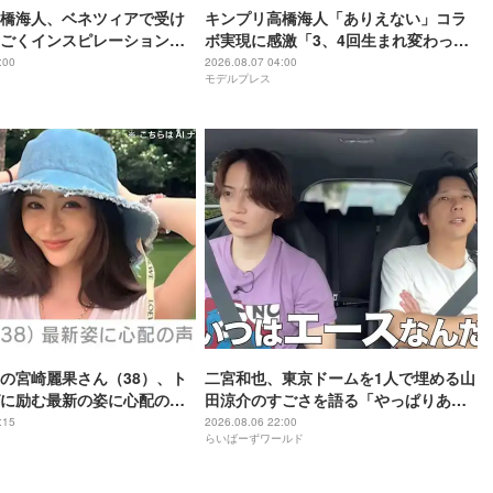
橋海人、ベネツィアで受け
キンプリ高橋海人「ありえない」コラ
ごくインスピレーション溢
ボ実現に感激「3、4回生まれ変わって
もできない」
:00
2026.08.07 04:00
モデルプレス
の宮崎麗果さん（38）、ト
二宮和也、東京ドームを1人で埋める山
に励む最新の姿に心配の声
田涼介のすごさを語る「やっぱりあい
」「なんだか痛々しい…」
つはエース」
:15
2026.08.06 22:00
らいばーずワールド