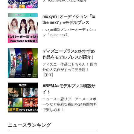
moxymillオーディション「to
the nex7」×モデルプレス
moxymill新メンバーオーディショ
ン「to the nex7」
ディズニープラスのおすすめ
作品をモデルプレスが紹介！
ディズニー作品はもちろん！ 国内
外の人気作がすべて見放題！
【PR】
ABEMA×モデルプレス特設サ
イト
ニュース・恋リア・アニメ・スポ
ーツなど多彩な番組を24時間無料
で楽しめる！
ニュースランキング