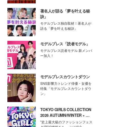
著名人が語る「夢を叶える秘
訣」
モデルプレス独自取材！著名人が
語る「夢を叶える秘訣」
モデルプレス「読者モデル」
モデルプレス読者モデル 新メンバ
ー加入！
モデルプレスカウントダウン
SNS影響力トレンド俳優・女優を
特集「モデルプレスカウントダウ
ン」
TOKYO GIRLS COLLECTION
2026 AUTUMN/WINTER × モ
デルプレス
"史上最大級のファッションフェス
タ"TGC情報をたっぷり紹介