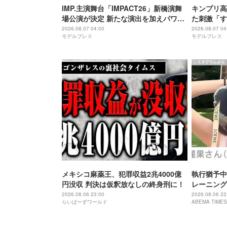
IMP.主演舞台「IMPACT26」新橋演舞
キンプリ高
場公演が決定 新たな演出を加えパワー
た刺激「す
アップ
れる街」
2026.08.07 04:00
2026.08.07 04
モデルプレス
モデルプレス
メキシコ麻薬王、犯罪収益2兆4000億
執行猶予中
円没収 判決は仮釈放なしの終身刑に！
レーニング
「痩せ過ぎ
2026.08.06 23:00
2026.08.06 22
らいばーずワールド
ABEMA TIMES