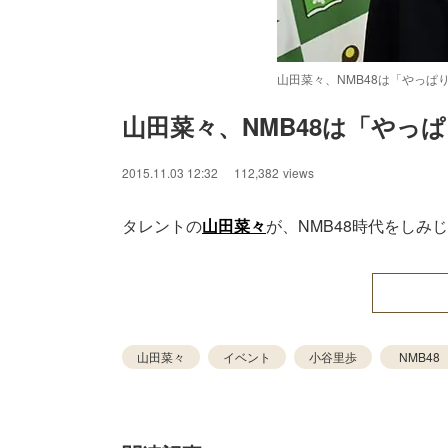
山田菜々、NMB48は「やっ
山田菜々、NMB48は「やっ
/
Unmute
2015.11.03 12:32
112,382
views
タレントの
山田菜々
が、NMB48時代をしみ
山田菜々
イベント
小谷里歩
NMB48