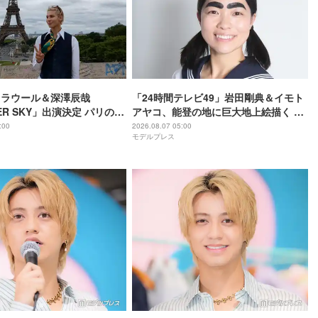
anラウール＆深澤辰哉
「24時間テレビ49」岩田剛典＆イモト
ER SKY」出演決定 パリの所
アヤコ、能登の地に巨大地上絵描く 完
祖父母と通った武蔵小山…
成披露にはサプライズアーティストも
:00
2026.08.07 05:00
モデルプレス
思い出の地へ
登場予定