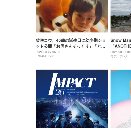
柴咲コウ、45歳の誕生日に幼少期ショ
Snow M
ット公開「お母さんそっくり」「とん
「ANOTH
でもなくかわいい」
属事務所・
2026.08.07 06:03
2026.08.07 06
ENTAME next
モデルプレス
それぞれの