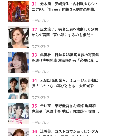
01
元木湧・安嶋秀生・内村颯太らジュ
ニア9人「Three」開幕 3人制作の新曲＆
手描きセットに込めた想い「もっと前に
進んで夢を掴みたい」【ゲネプロレポ】
モデルプレス
02
広末涼子、病名公表を決断した次男
からの言葉「言い訳にするのも嫌だっ
た」「言うべきか迷った」
モデルプレス
03
集英社、日向坂46藤嶌果歩の写真集
を巡り声明発表 注意喚起も「必要に応じ
て法的措置を含む対応を検討」
モデルプレス
04
元ME:I飯田栞月、ミュージカル初出
演「この上ない喜びとともに大変光栄」
4年ぶり上演「ファントム」城田優らキ
ャスト発表
モデルプレス
05
テレ東、東野圭吾さん追悼 亀梨和
也主演「東野圭吾 手紙」再放送へ 佐藤隆
太・本田翼・中村倫也ら出演
モデルプレス
06
辻希美、コストコでショッピングカ