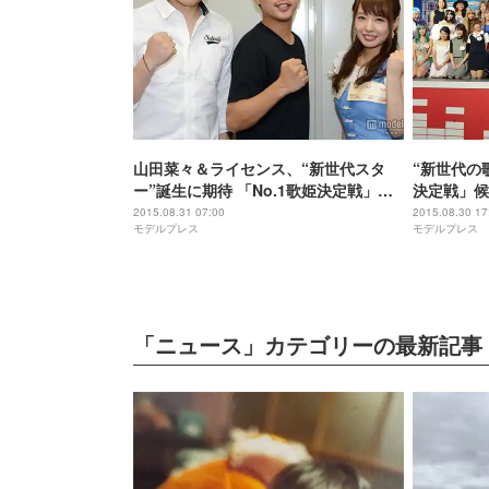
山田菜々＆ライセンス、“新世代スタ
“新世代の
ー”誕生に期待 「No.1歌姫決定戦」注
決定戦」候
目の候補者は？＜モデルプレス独占イ
2015.08.31 07:00
2015.08.30 17
モデルプレス
モデルプレス
ンタビュー＞
「ニュース」カテゴリーの最新記事