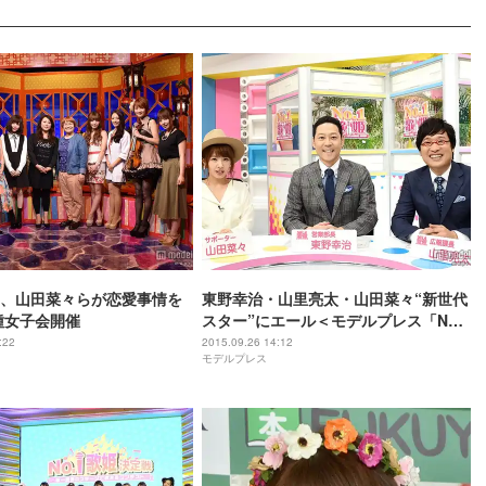
、山田菜々らが恋愛事情を
東野幸治・山里亮太・山田菜々“新世代
種女子会開催
スター”にエール＜モデルプレス「No.1
歌姫決定戦」番組収録に潜入＞
:22
2015.09.26 14:12
モデルプレス