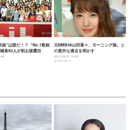
歌姫”は誰だ！？「No.1歌姫
元NMB48山田菜々、モーニング娘。と
補者50人が初お披露目
の意外な過去を明かす
:48
2015.08.21 15:05
モデルプレス