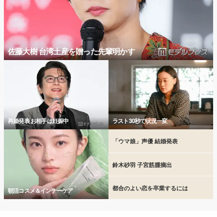
佐藤大樹 台湾土産を贈った先輩明かす
再婚発表 お相手は妊娠中
ラスト30秒で状況一変
「ウマ娘」声優 結婚発表
鈴木砂羽 子宮筋腫摘出
都合のよい恋を卒業するには
朝活コスメ＆インナーケア