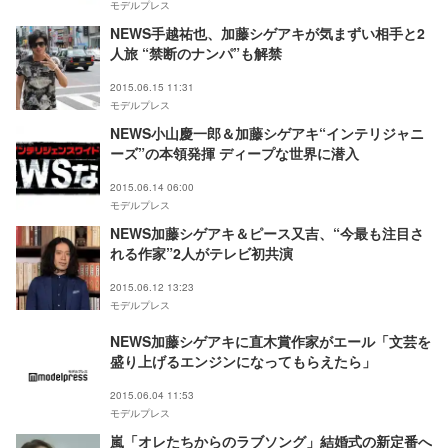
モデルプレス
NEWS手越祐也、加藤シゲアキが気まずい相手と2
人旅 “禁断のナンパ”も解禁
2015.06.15 11:31
モデルプレス
NEWS小山慶一郎＆加藤シゲアキ“インテリジャニ
ーズ”の本領発揮 ディープな世界に潜入
2015.06.14 06:00
モデルプレス
NEWS加藤シゲアキ＆ピース又吉、“今最も注目さ
れる作家”2人がテレビ初共演
2015.06.12 13:23
モデルプレス
NEWS加藤シゲアキに直木賞作家がエール「文芸を
盛り上げるエンジンになってもらえたら」
2015.06.04 11:53
モデルプレス
嵐「オレたちからのラブソング」結婚式の新定番へ