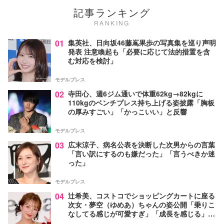
記事ランキング
RANKING
01
集英社、日向坂46藤嶌果歩の写真集を巡り声明
発表 注意喚起も「必要に応じて法的措置を含
む対応を検討」
モデルプレス
02
寺田心、週6ジム通いで体重62kg→82kgに
110kgのベンチプレス持ち上げる姿披露「胸板
の厚みすごい」「かっこいい」と反響
モデルプレス
03
広末涼子、病名公表を決断した次男からの言葉
「言い訳にするのも嫌だった」「言うべきか迷
った」
モデルプレス
04
辻希美、コストコでショッピングカートに座る
次女・夢空（ゆめあ）ちゃんの姿公開「乗りこ
なしてる感じが可愛すぎ」「成長を感じる」の
声