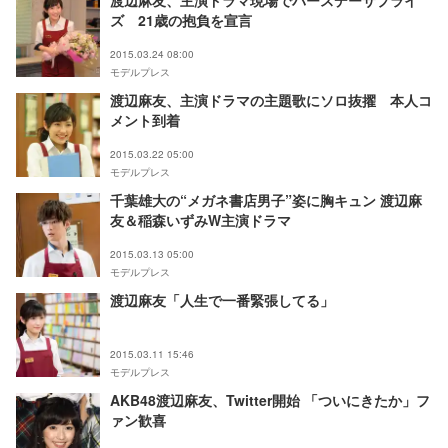
渡辺麻友、主演ドラマ現場でバースデーサプライ
ズ 21歳の抱負を宣言
2015.03.24 08:00
モデルプレス
渡辺麻友、主演ドラマの主題歌にソロ抜擢 本人コ
メント到着
2015.03.22 05:00
モデルプレス
千葉雄大の“メガネ書店男子”姿に胸キュン 渡辺麻
友＆稲森いずみW主演ドラマ
2015.03.13 05:00
モデルプレス
渡辺麻友「人生で一番緊張してる」
2015.03.11 15:46
モデルプレス
AKB48渡辺麻友、Twitter開始 「ついにきたか」フ
ァン歓喜