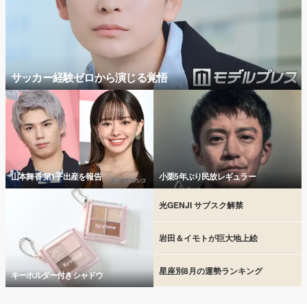
サッカー経験ゼロから演じる覚悟
山本舞香 第1子出産を報告
小栗5年ぶり民放レギュラー
光GENJI サブスク解禁
岩田＆イモトが巨大地上絵
星座別8月の運勢ランキング
キーホルダー付きシャドウ