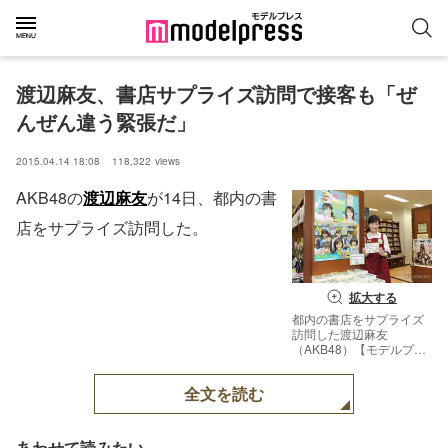
渡辺麻友、書店サプライズ訪問で接客も「ぜ
んぜん違う緊張だ」
2015.04.14 18:08
118,322
views
AKB48の
渡辺麻友
が14日、都内の書
店をサプライズ訪問した。
拡大する
都内の書店をサプライズ
訪問した渡辺麻友
（AKB48）【モデルプレ
ス】
全文を読む
あわせて読みたい