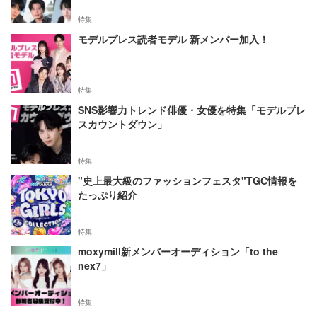
特集
モデルプレス読者モデル 新メンバー加入！
特集
SNS影響力トレンド俳優・女優を特集「モデルプレ
スカウントダウン」
特集
"史上最大級のファッションフェスタ"TGC情報を
たっぷり紹介
特集
moxymill新メンバーオーディション「to the
nex7」
特集