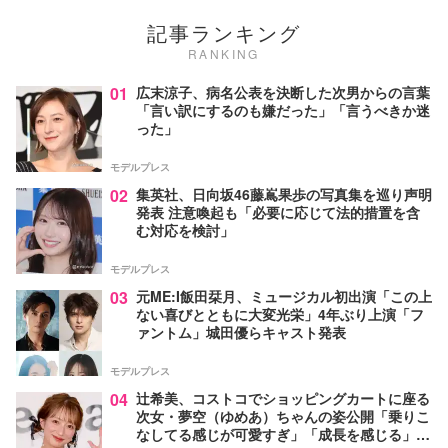
記事ランキング
RANKING
01
広末涼子、病名公表を決断した次男からの言葉
「言い訳にするのも嫌だった」「言うべきか迷
った」
モデルプレス
02
集英社、日向坂46藤嶌果歩の写真集を巡り声明
発表 注意喚起も「必要に応じて法的措置を含
む対応を検討」
モデルプレス
03
元ME:I飯田栞月、ミュージカル初出演「この上
ない喜びとともに大変光栄」4年ぶり上演「フ
ァントム」城田優らキャスト発表
モデルプレス
04
辻希美、コストコでショッピングカートに座る
次女・夢空（ゆめあ）ちゃんの姿公開「乗りこ
なしてる感じが可愛すぎ」「成長を感じる」の