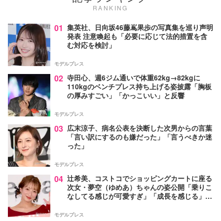
RANKING
01
集英社、日向坂46藤嶌果歩の写真集を巡り声明
発表 注意喚起も「必要に応じて法的措置を含
む対応を検討」
モデルプレス
02
寺田心、週6ジム通いで体重62kg→82kgに
110kgのベンチプレス持ち上げる姿披露「胸板
の厚みすごい」「かっこいい」と反響
モデルプレス
03
広末涼子、病名公表を決断した次男からの言葉
「言い訳にするのも嫌だった」「言うべきか迷
った」
モデルプレス
04
辻希美、コストコでショッピングカートに座る
次女・夢空（ゆめあ）ちゃんの姿公開「乗りこ
なしてる感じが可愛すぎ」「成長を感じる」の
声
モデルプレス