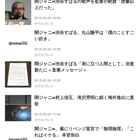
関ジャニ∞渋谷すばるの歌声を監督が絶賛「想像以
上だった」
2015.02.24 19:56
モデルプレス
関ジャニ∞渋谷すばる、丸山隆平は「僕のことすご
い好き」
2015.02.24 14:55
モデルプレス
関ジャニ∞渋谷すばる「表に立つ人間として」決意
新たに＜直筆メッセージ＞
2015.02.24 13:29
モデルプレス
関ジャニ∞村上信五、滝沢秀明に続く海外進出に意
欲
2015.02.20 17:34
モデルプレス
関ジャニ∞、嵐にリベンジ宣言で「無理無理」「こ
れはイケる」 本音告白