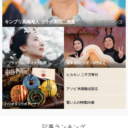
キンプリ高橋海人 コラボ実現に感激
「ブラッサム」ポスター公開
深澤 有田とのテンポ手応え
ヒカキン 二千万寄付
アソビ 米国拠点設立
賢い人の特徴20個
ハリポタコラボドーナツ
記事ランキング