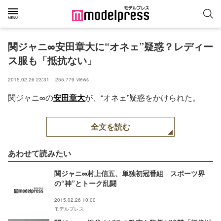
関ジャニ∞安田章大に“オネェ”疑惑？レディー
ス服も「抵抗ない」
2015.02.26 23:31
255,779
views
関ジャニ∞の
安田章大
が、“オネェ”疑惑をかけられた。
全文を読む
あわせて読みたい
関ジャニ∞村上信五、単独初冠番組 スポーツ界
の“神”とトーク乱闘
2015.02.26 10:00
モデルプレス