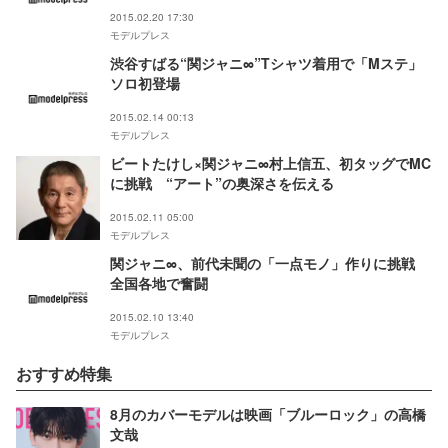
2015.02.20 17:30
モデルプレス
渋谷すばる“関ジャニ∞”Tシャツ着用で「Mステ」
ソロ初登場
2015.02.14 00:13
モデルプレス
ビートたけし×関ジャニ∞村上信五、初タッグでMC
に挑戦 “アート”の奥深さを伝える
2015.02.11 05:00
モデルプレス
関ジャニ∞、前代未聞の「一点モノ」作りに挑戦
全国各地で奮闘
2015.02.10 13:40
モデルプレス
おすすめ特集
8月のカバーモデルは映画「ブルーロック」の高橋
文哉